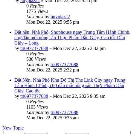
by
huyplaza2
»
Mon Dec 22, 2025 9:55 pm
0
Replies
1775
Views
Last post
by
huyplaza2
Mon Dec 22, 2025 9:55 pm
Đất nền, Nhà Phố, Shophouse ngay Trung Tâm Hành Chính,
chợ đầu mối nông sản Thực Phẩm Dầu Giây, Cao tốc Dầu
Giây – Long
by
tri0977377688
»
Mon Dec 22, 2025 2:32 pm
0
Replies
538
Views
Last post
by
tri0977377688
Mon Dec 22, 2025 2:32 pm
Đất Nền, Nhà Phố Khu Đô Thị The Link City ngay Trung
Tâm Hành Chính, chợ đầu mối nông sản Thực Phẩm Dầu
Giây, Cao tốc
by
tri0977377688
»
Mon Dec 22, 2025 9:35 am
0
Replies
1103
Views
Last post
by
tri0977377688
Mon Dec 22, 2025 9:35 am
New Topic