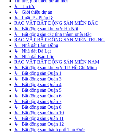
Tin tức, giới thiệu dự án mới
↳ Tin tức
↳ Giới thiệu dự án
↳ Luật lệ - Pháp lý
RAO VẶT BẤT ĐỘNG SẢN MIỀN BẮC
↳ Bất động sản khu vực Hà Nội
↳ Bất động sản các tỉnh thành phía Bắc
RAO VẶT BẤT ĐỘNG SẢN MIỀN TRUNG
↳ Nhà đất Lâm Đồng
↳ Nhà đất Đà Lạt
↳ Nhà đất Bảo Lộc
RAO VẶT BẤT ĐỘNG SẢN MIỀN NAM
↳ Bất động sản khu vực TP. Hồ Chí Minh
↳ Bất động sản Quận 1
↳ Bất động sản Quận 3
↳ Bất động sản Quận 4
↳ Bất động sản Quận 5
↳ Bất động sản Quận 6
↳ Bất động sản Quận 7
↳ Bất động sản Quận 8
↳ Bất động sản Quận 10
↳ Bất động sản Quận 11
↳ Bất động sản Quận 12
↳ Bất động sản thành phố Thủ Đức