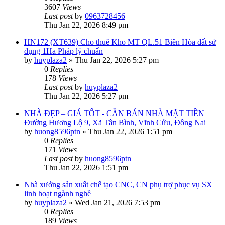
3607
Views
Last post
by
0963728456
Thu Jan 22, 2026 8:49 pm
HN172 (XT639) Cho thuê Kho MT QL.51 Biên Hòa đất sử
dụng 1Ha Pháp lý chuẩn
by
huyplaza2
»
Thu Jan 22, 2026 5:27 pm
0
Replies
178
Views
Last post
by
huyplaza2
Thu Jan 22, 2026 5:27 pm
NHÀ ĐẸP – GIÁ TỐT - CẦN BÁN NHÀ MẶT TIỀN
Đường Hương Lộ 9, Xã Tân Bình, Vĩnh Cửu, Đồng Nai
by
huong8596ptn
»
Thu Jan 22, 2026 1:51 pm
0
Replies
171
Views
Last post
by
huong8596ptn
Thu Jan 22, 2026 1:51 pm
Nhà xưởng sản xuất chế tạo CNC, CN phụ trợ phục vụ SX
linh hoạt ngành nghề
by
huyplaza2
»
Wed Jan 21, 2026 7:53 pm
0
Replies
189
Views