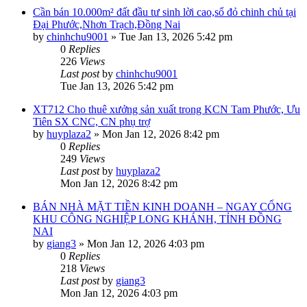
Cần bán 10.000m² đất đầu tư sinh lời cao,sổ đỏ chinh chủ tại
Đại Phước,Nhơn Trạch,Đồng Nai
by
chinhchu9001
»
Tue Jan 13, 2026 5:42 pm
0
Replies
226
Views
Last post
by
chinhchu9001
Tue Jan 13, 2026 5:42 pm
XT712 Cho thuê xưởng sản xuất trong KCN Tam Phước, Ưu
Tiên SX CNC, CN phụ trợ
by
huyplaza2
»
Mon Jan 12, 2026 8:42 pm
0
Replies
249
Views
Last post
by
huyplaza2
Mon Jan 12, 2026 8:42 pm
BÁN NHÀ MẶT TIỀN KINH DOANH – NGAY CỔNG
KHU CÔNG NGHIỆP LONG KHÁNH, TỈNH ĐỒNG
NAI
by
giang3
»
Mon Jan 12, 2026 4:03 pm
0
Replies
218
Views
Last post
by
giang3
Mon Jan 12, 2026 4:03 pm