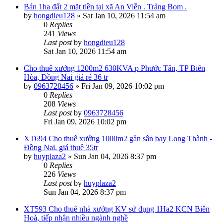
Bán 1ha đất 2 mặt tiền tại xã An Viễn . Trảng Bom .
by
hongdieu128
»
Sat Jan 10, 2026 11:54 am
0
Replies
241
Views
Last post
by
hongdieu128
Sat Jan 10, 2026 11:54 am
Cho thuê xưởng 1200m2 630KVA p Phước Tân, TP Biên
Hòa, Đồng Nai giá rẻ 36 tr
by
0963728456
»
Fri Jan 09, 2026 10:02 pm
0
Replies
208
Views
Last post
by
0963728456
Fri Jan 09, 2026 10:02 pm
XT694 Cho thuê xưởng 1000m2 gần sân bay Long Thành -
Đồng Nai. giá thuê 35tr
by
huyplaza2
»
Sun Jan 04, 2026 8:37 pm
0
Replies
226
Views
Last post
by
huyplaza2
Sun Jan 04, 2026 8:37 pm
XT593 Cho thuê nhà xưởng KV sử dụng 1Ha2 KCN Biên
Hoà, tiếp nhận nhiều ngành nghề