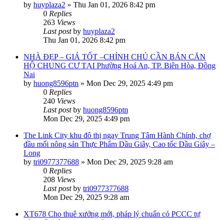
by
huyplaza2
»
Thu Jan 01, 2026 8:42 pm
0
Replies
263
Views
Last post
by
huyplaza2
Thu Jan 01, 2026 8:42 pm
NHÀ ĐẸP – GIÁ TỐT –CHÍNH CHỦ CẦN BÁN CĂN
HỘ CHUNG CƯ TẠI Phường Hoá An, TP. Biên Hòa, Đồng
Nai
by
huong8596ptn
»
Mon Dec 29, 2025 4:49 pm
0
Replies
240
Views
Last post
by
huong8596ptn
Mon Dec 29, 2025 4:49 pm
The Link City khu đô thị ngay Trung Tâm Hành Chính, chợ
đầu mối nông sản Thực Phẩm Dầu Giây, Cao tốc Dầu Giây –
Long
by
tri0977377688
»
Mon Dec 29, 2025 9:28 am
0
Replies
208
Views
Last post
by
tri0977377688
Mon Dec 29, 2025 9:28 am
XT678 Cho thuê xưởng mới, pháp lý chuẩn có PCCC tự