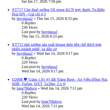
Sat Jan 17, 2026 7:56 pm
XT717 Cho thuê xưởng SX trong KCN trực thuộc Tp.Biên
Hoà ĐN - Giá chỉ 4,5
by
huyplaza2
»
Thu Jan 15, 2026 8:33 pm
0
Replies
230
Views
Last post
by
huyplaza2
Thu Jan 15, 2026 8:33 pm
XT715 nhà xưởng sản xuất khung thép tiền chế thích hợp
nhiều ngành nghề, xa dân cư
by
huyplaza2
»
Wed Jan 14, 2026 9:17 pm
0
Replies
229
Views
Last post
by
huyplaza2
Wed Jan 14, 2026 9:17 pm
O2008 💖 Giảm 1.01 tỷ! đất Trảng Bom - An Viễn Đồng Nai,
SHR, Vuông, HXT, 5x20m, 2.x tỷ
by
long76bdsvn
»
Wed Jan 14, 2026 7:11 pm
0
Replies
220
Views
Last post
by
long76bdsvn
Wed Jan 14, 2026 7:11 pm