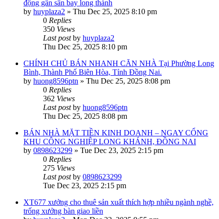
động gần sân bay long thành
by
huyplaza2
»
Thu Dec 25, 2025 8:10 pm
0
Replies
350
Views
Last post
by
huyplaza2
Thu Dec 25, 2025 8:10 pm
CHÍNH CHỦ BÁN NHANH CĂN NHÀ Tại Phường Long
Bình, Thành Phố Biên Hòa, Tỉnh Đồng Nai.
by
huong8596ptn
»
Thu Dec 25, 2025 8:08 pm
0
Replies
362
Views
Last post
by
huong8596ptn
Thu Dec 25, 2025 8:08 pm
BÁN NHÀ MẶT TIỀN KINH DOANH – NGAY CỔNG
KHU CÔNG NGHIỆP LONG KHÁNH, ĐỒNG NAI
by
0898623299
»
Tue Dec 23, 2025 2:15 pm
0
Replies
275
Views
Last post
by
0898623299
Tue Dec 23, 2025 2:15 pm
XT677 xưởng cho thuê sản xuất thích hợp nhiều ngành nghề,
trống xưởng bàn giao liền