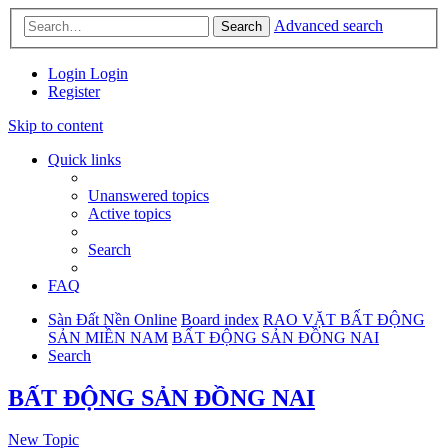
Advanced search
Search
Login
Login
Register
Skip to content
Quick links
Unanswered topics
Active topics
Search
FAQ
Sàn Đất Nền Online
Board index
RAO VẶT BẤT ĐỘNG
SẢN MIỀN NAM
BẤT ĐỘNG SẢN ĐỒNG NAI
Search
BẤT ĐỘNG SẢN ĐỒNG NAI
New Topic