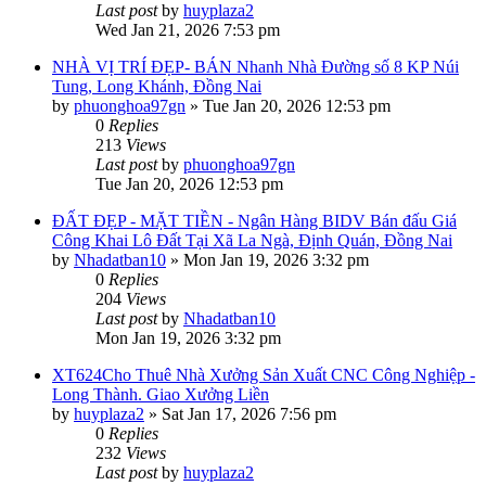
Last post
by
huyplaza2
Wed Jan 21, 2026 7:53 pm
NHÀ VỊ TRÍ ĐẸP- BÁN Nhanh Nhà Đường số 8 KP Núi
Tung, Long Khánh, Đồng Nai
by
phuonghoa97gn
»
Tue Jan 20, 2026 12:53 pm
0
Replies
213
Views
Last post
by
phuonghoa97gn
Tue Jan 20, 2026 12:53 pm
ĐẤT ĐẸP - MẶT TIỀN - Ngân Hàng BIDV Bán đấu Giá
Công Khai Lô Đất Tại Xã La Ngà, Định Quán, Đồng Nai
by
Nhadatban10
»
Mon Jan 19, 2026 3:32 pm
0
Replies
204
Views
Last post
by
Nhadatban10
Mon Jan 19, 2026 3:32 pm
XT624Cho Thuê Nhà Xưởng Sản Xuất CNC Công Nghiệp -
Long Thành. Giao Xưởng Liền
by
huyplaza2
»
Sat Jan 17, 2026 7:56 pm
0
Replies
232
Views
Last post
by
huyplaza2