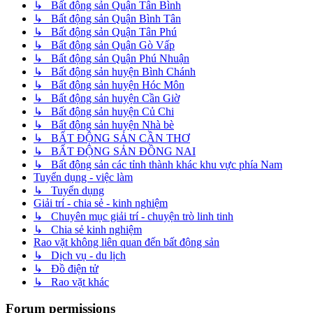
↳ Bất động sản Quận Tân Bình
↳ Bất động sản Quận Bình Tân
↳ Bất động sản Quận Tân Phú
↳ Bất động sản Quận Gò Vấp
↳ Bất động sản Quận Phú Nhuận
↳ Bất động sản huyện Bình Chánh
↳ Bất động sản huyện Hóc Môn
↳ Bất động sản huyện Cần Giờ
↳ Bất động sản huyện Củ Chi
↳ Bất động sản huyện Nhà bè
↳ BẤT ĐỘNG SẢN CẦN THƠ
↳ BẤT ĐỘNG SẢN ĐỒNG NAI
↳ Bất động sản các tỉnh thành khác khu vực phía Nam
Tuyển dụng - việc làm
↳ Tuyển dụng
Giải trí - chia sẻ - kinh nghiệm
↳ Chuyên mục giải trí - chuyện trò linh tinh
↳ Chia sẻ kinh nghiệm
Rao vặt không liên quan đến bất động sản
↳ Dịch vụ - du lịch
↳ Đồ điện tử
↳ Rao vặt khác
Forum permissions