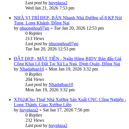
Last post
by
huyplaza2
Wed Jan 21, 2026 7:53 pm
NHÀ VỊ TRÍ ĐẸP- BÁN Nhanh Nhà Đường số 8 KP Núi
Tung, Long Khánh, Đồng Nai
by
phuonghoa97gn
»
Tue Jan 20, 2026 12:53 pm
0
Replies
213
Views
Last post
by
phuonghoa97gn
Tue Jan 20, 2026 12:53 pm
ĐẤT ĐẸP - MẶT TIỀN - Ngân Hàng BIDV Bán đấu Giá
Công Khai Lô Đất Tại Xã La Ngà, Định Quán, Đồng Nai
by
Nhadatban10
»
Mon Jan 19, 2026 3:32 pm
0
Replies
204
Views
Last post
by
Nhadatban10
Mon Jan 19, 2026 3:32 pm
XT624Cho Thuê Nhà Xưởng Sản Xuất CNC Công Nghiệp -
Long Thành. Giao Xưởng Liền
by
huyplaza2
»
Sat Jan 17, 2026 7:56 pm
0
Replies
232
Views
Last post
by
huyplaza2