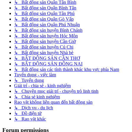
↳ Bất động sản Quận Tân Bình
↳ Bất động sản Quận Bình Tân
↳ Bất động sản Quận Tân Phú
↳ Bất động sản Quận Gò Vấp
↳ Bất động sản Quận Phú Nhuận
↳ Bất động sản huyện Bình Chánh
↳ Bất động sản huyện Hóc Môn
↳ Bất động sản huyện Cần Giờ
↳ Bất động sản huyện Củ Chi
↳ Bất động sản huyện Nhà bè
↳ BẤT ĐỘNG SẢN CẦN THƠ
↳ BẤT ĐỘNG SẢN ĐỒNG NAI
↳ Bất động sản các tỉnh thành khác khu vực phía Nam
Tuyển dụng - việc làm
↳ Tuyển dụng
Giải trí - chia sẻ - kinh nghiệm
↳ Chuyên mục giải trí - chuyện trò linh tinh
↳ Chia sẻ kinh nghiệm
Rao vặt không liên quan đến bất động sản
↳ Dịch vụ - du lịch
↳ Đồ điện tử
↳ Rao vặt khác
Forum permissions