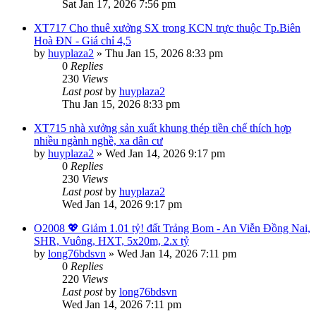
Sat Jan 17, 2026 7:56 pm
XT717 Cho thuê xưởng SX trong KCN trực thuộc Tp.Biên
Hoà ĐN - Giá chỉ 4,5
by
huyplaza2
»
Thu Jan 15, 2026 8:33 pm
0
Replies
230
Views
Last post
by
huyplaza2
Thu Jan 15, 2026 8:33 pm
XT715 nhà xưởng sản xuất khung thép tiền chế thích hợp
nhiều ngành nghề, xa dân cư
by
huyplaza2
»
Wed Jan 14, 2026 9:17 pm
0
Replies
230
Views
Last post
by
huyplaza2
Wed Jan 14, 2026 9:17 pm
O2008 💖 Giảm 1.01 tỷ! đất Trảng Bom - An Viễn Đồng Nai,
SHR, Vuông, HXT, 5x20m, 2.x tỷ
by
long76bdsvn
»
Wed Jan 14, 2026 7:11 pm
0
Replies
220
Views
Last post
by
long76bdsvn
Wed Jan 14, 2026 7:11 pm