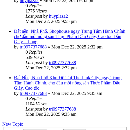
by
huyplaza2
»
Mon Dec 22, 2025 9:55 pm
0
Replies
1775
Views
Last post
by
huyplaza2
Mon Dec 22, 2025 9:55 pm
Đất nền, Nhà Phố, Shophouse ngay Trung Tâm Hành Chính,
chợ đầu mối nông sản Thực Phẩm Dầu Giây, Cao tốc Dầu
Giây – Long
by
tri0977377688
»
Mon Dec 22, 2025 2:32 pm
0
Replies
539
Views
Last post
by
tri0977377688
Mon Dec 22, 2025 2:32 pm
Đất Nền, Nhà Phố Khu Đô Thị The Link City ngay Trung
Tâm Hành Chính, chợ đầu mối nông sản Thực Phẩm Dầu
Giây, Cao tốc
by
tri0977377688
»
Mon Dec 22, 2025 9:35 am
0
Replies
1104
Views
Last post
by
tri0977377688
Mon Dec 22, 2025 9:35 am
New Topic