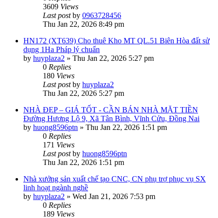
3609
Views
Last post
by
0963728456
Thu Jan 22, 2026 8:49 pm
HN172 (XT639) Cho thuê Kho MT QL.51 Biên Hòa đất sử
dụng 1Ha Pháp lý chuẩn
by
huyplaza2
»
Thu Jan 22, 2026 5:27 pm
0
Replies
180
Views
Last post
by
huyplaza2
Thu Jan 22, 2026 5:27 pm
NHÀ ĐẸP – GIÁ TỐT - CẦN BÁN NHÀ MẶT TIỀN
Đường Hương Lộ 9, Xã Tân Bình, Vĩnh Cửu, Đồng Nai
by
huong8596ptn
»
Thu Jan 22, 2026 1:51 pm
0
Replies
171
Views
Last post
by
huong8596ptn
Thu Jan 22, 2026 1:51 pm
Nhà xưởng sản xuất chế tạo CNC, CN phụ trợ phục vụ SX
linh hoạt ngành nghề
by
huyplaza2
»
Wed Jan 21, 2026 7:53 pm
0
Replies
189
Views