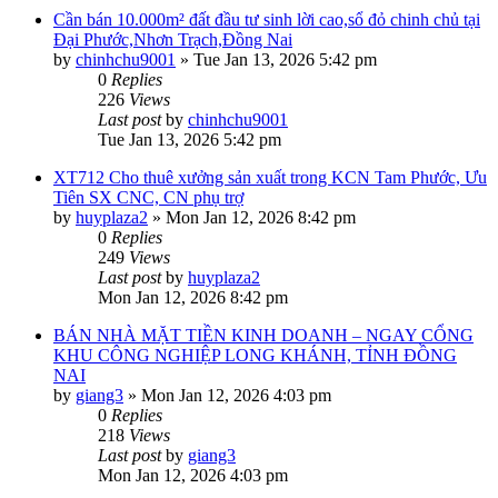
Cần bán 10.000m² đất đầu tư sinh lời cao,sổ đỏ chinh chủ tại
Đại Phước,Nhơn Trạch,Đồng Nai
by
chinhchu9001
»
Tue Jan 13, 2026 5:42 pm
0
Replies
226
Views
Last post
by
chinhchu9001
Tue Jan 13, 2026 5:42 pm
XT712 Cho thuê xưởng sản xuất trong KCN Tam Phước, Ưu
Tiên SX CNC, CN phụ trợ
by
huyplaza2
»
Mon Jan 12, 2026 8:42 pm
0
Replies
249
Views
Last post
by
huyplaza2
Mon Jan 12, 2026 8:42 pm
BÁN NHÀ MẶT TIỀN KINH DOANH – NGAY CỔNG
KHU CÔNG NGHIỆP LONG KHÁNH, TỈNH ĐỒNG
NAI
by
giang3
»
Mon Jan 12, 2026 4:03 pm
0
Replies
218
Views
Last post
by
giang3
Mon Jan 12, 2026 4:03 pm