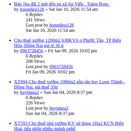
Bán 1ha đất 2 mặt tiền tại xã An Viễn . Trảng Bom .
by
hongdieu128
»
Sat Jan 10, 2026 11:54 am
0
Replies
241
Views
Last post
by
hongdieu128
Sat Jan 10, 2026 11:54 am
Cho thuê xưởng 1200m2 630KVA p Phước Tân, TP Biên
Hòa, Đồng Nai giá rẻ 36 tr
by
0963728456
»
Fri Jan 09, 2026 10:02 pm
0
Replies
208
Views
Last post
by
0963728456
Fri Jan 09, 2026 10:02 pm
XT694 Cho thuê xưởng 1000m2 gần sân bay Long Thành -
Đồng Nai. giá thuê 35tr
by
huyplaza2
»
Sun Jan 04, 2026 8:37 pm
0
Replies
226
Views
Last post
by
huyplaza2
Sun Jan 04, 2026 8:37 pm
XT593 Cho thuê nhà xưởng KV sử dụng 1Ha2 KCN Biên
Hoà, tiếp nhận nhiều ngành nghề