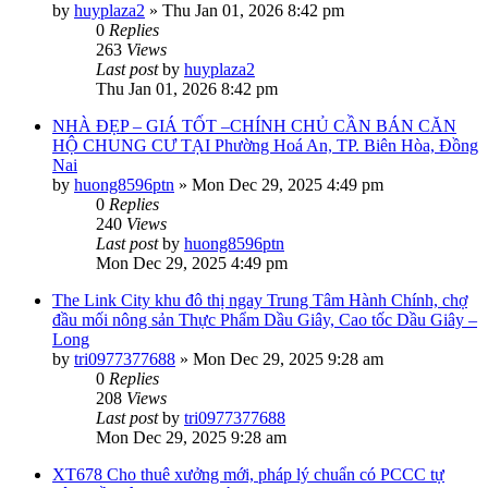
by
huyplaza2
»
Thu Jan 01, 2026 8:42 pm
0
Replies
263
Views
Last post
by
huyplaza2
Thu Jan 01, 2026 8:42 pm
NHÀ ĐẸP – GIÁ TỐT –CHÍNH CHỦ CẦN BÁN CĂN
HỘ CHUNG CƯ TẠI Phường Hoá An, TP. Biên Hòa, Đồng
Nai
by
huong8596ptn
»
Mon Dec 29, 2025 4:49 pm
0
Replies
240
Views
Last post
by
huong8596ptn
Mon Dec 29, 2025 4:49 pm
The Link City khu đô thị ngay Trung Tâm Hành Chính, chợ
đầu mối nông sản Thực Phẩm Dầu Giây, Cao tốc Dầu Giây –
Long
by
tri0977377688
»
Mon Dec 29, 2025 9:28 am
0
Replies
208
Views
Last post
by
tri0977377688
Mon Dec 29, 2025 9:28 am
XT678 Cho thuê xưởng mới, pháp lý chuẩn có PCCC tự