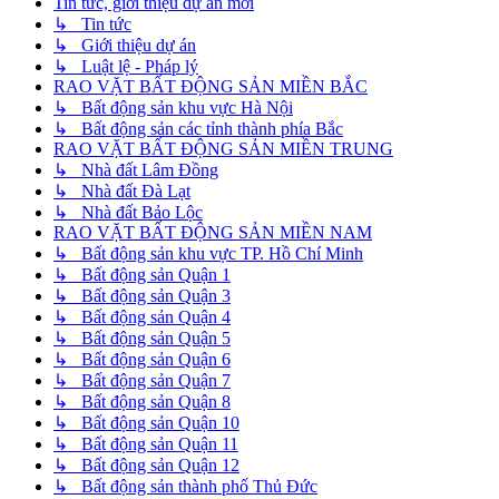
Tin tức, giới thiệu dự án mới
↳ Tin tức
↳ Giới thiệu dự án
↳ Luật lệ - Pháp lý
RAO VẶT BẤT ĐỘNG SẢN MIỀN BẮC
↳ Bất động sản khu vực Hà Nội
↳ Bất động sản các tỉnh thành phía Bắc
RAO VẶT BẤT ĐỘNG SẢN MIỀN TRUNG
↳ Nhà đất Lâm Đồng
↳ Nhà đất Đà Lạt
↳ Nhà đất Bảo Lộc
RAO VẶT BẤT ĐỘNG SẢN MIỀN NAM
↳ Bất động sản khu vực TP. Hồ Chí Minh
↳ Bất động sản Quận 1
↳ Bất động sản Quận 3
↳ Bất động sản Quận 4
↳ Bất động sản Quận 5
↳ Bất động sản Quận 6
↳ Bất động sản Quận 7
↳ Bất động sản Quận 8
↳ Bất động sản Quận 10
↳ Bất động sản Quận 11
↳ Bất động sản Quận 12
↳ Bất động sản thành phố Thủ Đức