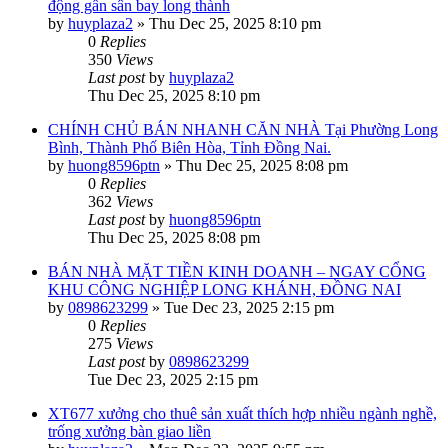
động gần sân bay long thành
by
huyplaza2
»
Thu Dec 25, 2025 8:10 pm
0
Replies
350
Views
Last post
by
huyplaza2
Thu Dec 25, 2025 8:10 pm
CHÍNH CHỦ BÁN NHANH CĂN NHÀ Tại Phường Long
Bình, Thành Phố Biên Hòa, Tỉnh Đồng Nai.
by
huong8596ptn
»
Thu Dec 25, 2025 8:08 pm
0
Replies
362
Views
Last post
by
huong8596ptn
Thu Dec 25, 2025 8:08 pm
BÁN NHÀ MẶT TIỀN KINH DOANH – NGAY CỔNG
KHU CÔNG NGHIỆP LONG KHÁNH, ĐỒNG NAI
by
0898623299
»
Tue Dec 23, 2025 2:15 pm
0
Replies
275
Views
Last post
by
0898623299
Tue Dec 23, 2025 2:15 pm
XT677 xưởng cho thuê sản xuất thích hợp nhiều ngành nghề,
trống xưởng bàn giao liền