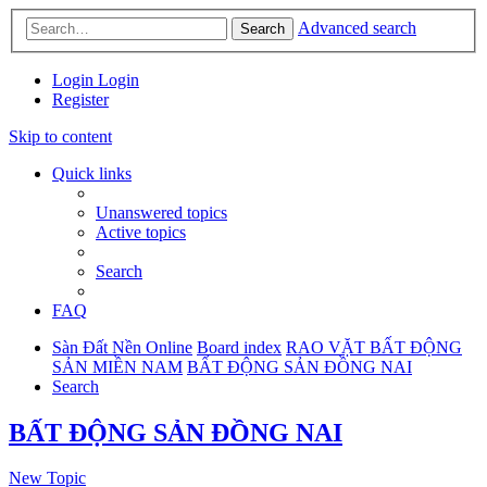
Advanced search
Search
Login
Login
Register
Skip to content
Quick links
Unanswered topics
Active topics
Search
FAQ
Sàn Đất Nền Online
Board index
RAO VẶT BẤT ĐỘNG
SẢN MIỀN NAM
BẤT ĐỘNG SẢN ĐỒNG NAI
Search
BẤT ĐỘNG SẢN ĐỒNG NAI
New Topic