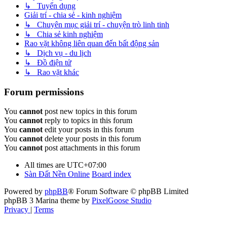
↳ Tuyển dụng
Giải trí - chia sẻ - kinh nghiệm
↳ Chuyên mục giải trí - chuyện trò linh tinh
↳ Chia sẻ kinh nghiệm
Rao vặt không liên quan đến bất động sản
↳ Dịch vụ - du lịch
↳ Đồ điện tử
↳ Rao vặt khác
Forum permissions
You
cannot
post new topics in this forum
You
cannot
reply to topics in this forum
You
cannot
edit your posts in this forum
You
cannot
delete your posts in this forum
You
cannot
post attachments in this forum
All times are
UTC+07:00
Sàn Đất Nền Online
Board index
Powered by
phpBB
® Forum Software © phpBB Limited
phpBB 3 Marina theme by
PixelGoose Studio
Privacy
|
Terms