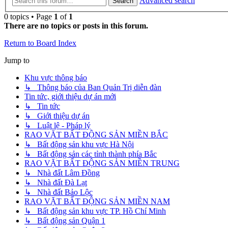
Advanced search
Search
0 topics • Page
1
of
1
There are no topics or posts in this forum.
Return to Board Index
Jump to
Khu vực thông báo
↳ Thông báo của Ban Quản Trị diễn đàn
Tin tức, giới thiệu dự án mới
↳ Tin tức
↳ Giới thiệu dự án
↳ Luật lệ - Pháp lý
RAO VẶT BẤT ĐỘNG SẢN MIỀN BẮC
↳ Bất động sản khu vực Hà Nội
↳ Bất động sản các tỉnh thành phía Bắc
RAO VẶT BẤT ĐỘNG SẢN MIỀN TRUNG
↳ Nhà đất Lâm Đồng
↳ Nhà đất Đà Lạt
↳ Nhà đất Bảo Lộc
RAO VẶT BẤT ĐỘNG SẢN MIỀN NAM
↳ Bất động sản khu vực TP. Hồ Chí Minh
↳ Bất động sản Quận 1