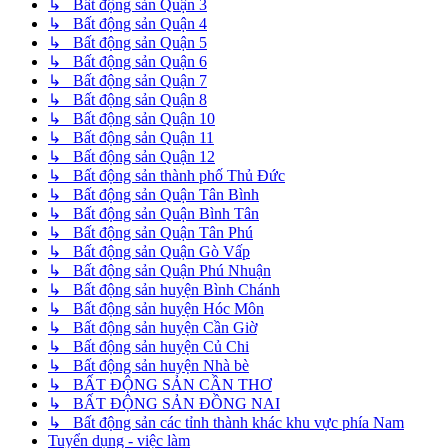
↳ Bất động sản Quận 3
↳ Bất động sản Quận 4
↳ Bất động sản Quận 5
↳ Bất động sản Quận 6
↳ Bất động sản Quận 7
↳ Bất động sản Quận 8
↳ Bất động sản Quận 10
↳ Bất động sản Quận 11
↳ Bất động sản Quận 12
↳ Bất động sản thành phố Thủ Đức
↳ Bất động sản Quận Tân Bình
↳ Bất động sản Quận Bình Tân
↳ Bất động sản Quận Tân Phú
↳ Bất động sản Quận Gò Vấp
↳ Bất động sản Quận Phú Nhuận
↳ Bất động sản huyện Bình Chánh
↳ Bất động sản huyện Hóc Môn
↳ Bất động sản huyện Cần Giờ
↳ Bất động sản huyện Củ Chi
↳ Bất động sản huyện Nhà bè
↳ BẤT ĐỘNG SẢN CẦN THƠ
↳ BẤT ĐỘNG SẢN ĐỒNG NAI
↳ Bất động sản các tỉnh thành khác khu vực phía Nam
Tuyển dụng - việc làm