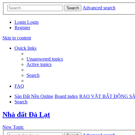
Advanced search
Search
Login
Login
Register
Skip to content
Quick links
Unanswered topics
Active topics
Search
FAQ
Sàn Đất Nền Online
Board index
RAO VẶT BẤT ĐỘNG S
Search
Nhà đất Đà Lạt
New Topic