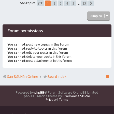
1
566 topics
2
3
4
5
…
23
Next
Page
1
of
23
Jump to
Forum permissions
You
cannot
post new topics in this forum
You
cannot
reply to topics in this forum
You
cannot
edit your posts in this forum
You
cannot
delete your posts in this forum
You
cannot
post attachments in this forum
Sàn Đất Nền Online
Board index
Powered by
phpBB
® Forum Software © phpBB Limited
phpBB 3 Marina theme by
PixelGoose Studio
Privacy
|
Terms