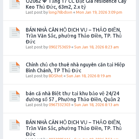
O2062 💖 Tầng 17 CC Đạt Gia residence Cây
Keo Thủ Đức, 63m2, 2.x tỷ
Last post by
long76bdsvn
«
Mon Jan 19, 2026 3:09 pm
BÁN NHÀ CĂN HỘ DỊCH VỤ – THẢO ĐIỀN,
Trần Văn Sắc, phường Thảo Điền, TP. Thủ
Đức
Last post by
0902753659
«
Sun Jan 18, 2026 8:23 am
Chính chủ cho thuê nhà nguyên căn tại Hiệp
Bình Chánh, TP Thủ Đức
Last post by
BDShot
«
Sun Jan 18, 2026 8:19 am
bán că nhà Biệt thự tại khu bảo vệ 24/24
đường số 57 , Phường Thảo Điền, Quận 2
Last post by
0967332303
«
Sun Jan 18, 2026 8:13 am
BÁN NHÀ CĂN HỘ DỊCH VỤ – THẢO ĐIỀN,
Trần Văn Sắc, phường Thảo Điền, TP. Thủ
Đức