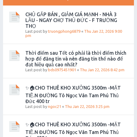
CHỦ GẤP BÁN , GIẢM GIÁ MẠNH - NHÀ 3
LẦU - NGAY CHỢ THỦ ĐỨC - F TRƯỜNG
THỌ
Last post by
truongphong6879
«
Thu Jan 22, 2026 9:00
pm
Thời điểm sau Tết có phải là thời điểm thích
hợp để đăng tin và nên đăng tin thế nào để
đạt hiệu quả cao nhất?
Last post by
bds0975451901
«
Thu Jan 22, 2026 8:42 pm
✨🏠CHO THUÊ KHO XƯỞNG 3500m -MẶT
TIỀ.N ĐƯỜNG Tô Ngọc Vân Tam Phú Thủ
Đức 400 tr
Last post by
ngoc21
«
Thu Jan 22, 2026 3:25 pm
✨🏠CHO THUÊ KHO XƯỞNG 3500m -MẶT
TIỀ.N ĐƯỜNG Tô Ngọc Vân Tam Phú Thủ