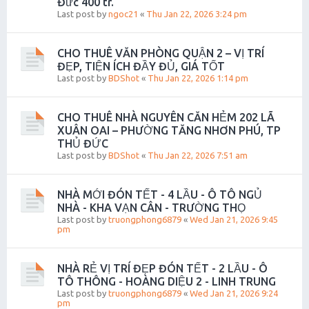
Đức 400 tr.
Last post by
ngoc21
«
Thu Jan 22, 2026 3:24 pm
CHO THUÊ VĂN PHÒNG QUẬN 2 – VỊ TRÍ
ĐẸP, TIỆN ÍCH ĐẦY ĐỦ, GIÁ TỐT
Last post by
BDShot
«
Thu Jan 22, 2026 1:14 pm
CHO THUÊ NHÀ NGUYÊN CĂN HẺM 202 LÃ
XUÂN OAI – PHƯỜNG TĂNG NHƠN PHÚ, TP
THỦ ĐỨC
Last post by
BDShot
«
Thu Jan 22, 2026 7:51 am
NHÀ MỚI ĐÓN TẾT - 4 LẦU - Ô TÔ NGỦ
NHÀ - KHA VẠN CÂN - TRƯỜNG THỌ
Last post by
truongphong6879
«
Wed Jan 21, 2026 9:45
pm
NHÀ RẺ VỊ TRÍ ĐẸP ĐÓN TẾT - 2 LẦU - Ô
TÔ THÔNG - HOÀNG DIỆU 2 - LINH TRUNG
Last post by
truongphong6879
«
Wed Jan 21, 2026 9:24
pm