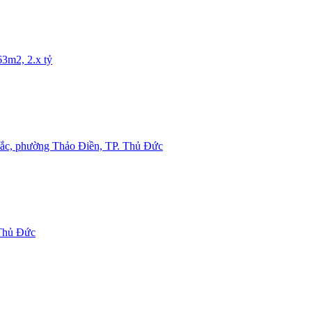
3m2, 2.x tỷ
 phường Thảo Điền, TP. Thủ Đức
 Thủ Đức