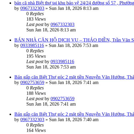
bán că nhà Biệt thự tại khu bảo vệ 24/24 đường số 57 , Phườ
by
0967332303
»
Sun Jan 18, 2026 8:13 am
0
Replies
183
Views
Last post
by
0967332303
Sun Jan 18, 2026 8:13 am
BÁN NHÀ CĂN HỘ DỊCH VỤ – THẢO ĐIỀN, Trần Văn Sắc,
by
0933985116
»
Sun Jan 18, 2026 7:53 am
0
Replies
195
Views
Last post
by
0933985116
Sun Jan 18, 2026 7:53 am
Bán gấp căn Biệt Thự góc 2 mặt tiền Nguyễn Văn Hưởng, Th
by
0902753659
»
Sun Jan 18, 2026 7:41 am
0
Replies
188
Views
Last post
by
0902753659
Sun Jan 18, 2026 7:41 am
Bán gấp căn Biệt Thự góc 2 mặt tiền Nguyễn Văn Hưởng, Th
by
0967332303
»
Sun Jan 18, 2026 7:40 am
0
Replies
164
Views