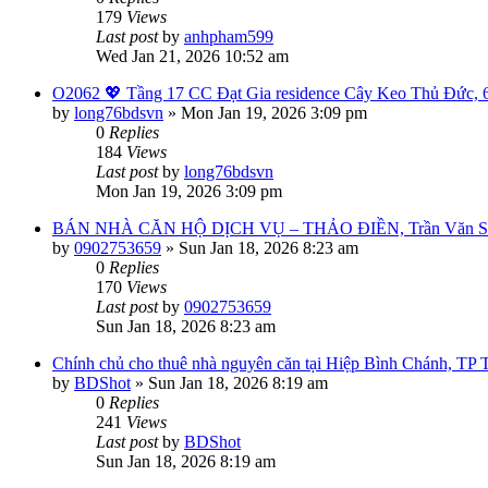
179
Views
Last post
by
anhpham599
Wed Jan 21, 2026 10:52 am
O2062 💖 Tầng 17 CC Đạt Gia residence Cây Keo Thủ Đức, 6
by
long76bdsvn
»
Mon Jan 19, 2026 3:09 pm
0
Replies
184
Views
Last post
by
long76bdsvn
Mon Jan 19, 2026 3:09 pm
BÁN NHÀ CĂN HỘ DỊCH VỤ – THẢO ĐIỀN, Trần Văn Sắc,
by
0902753659
»
Sun Jan 18, 2026 8:23 am
0
Replies
170
Views
Last post
by
0902753659
Sun Jan 18, 2026 8:23 am
Chính chủ cho thuê nhà nguyên căn tại Hiệp Bình Chánh, TP
by
BDShot
»
Sun Jan 18, 2026 8:19 am
0
Replies
241
Views
Last post
by
BDShot
Sun Jan 18, 2026 8:19 am