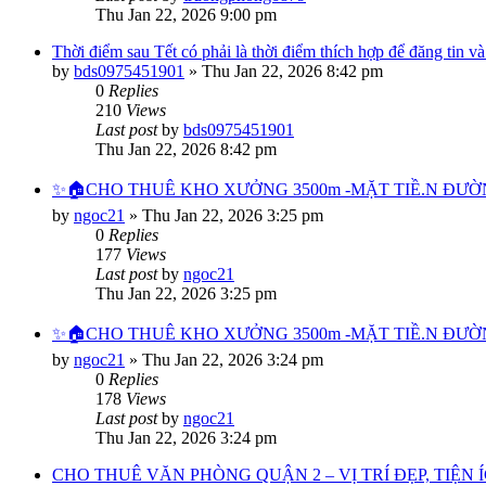
Thu Jan 22, 2026 9:00 pm
Thời điểm sau Tết có phải là thời điểm thích hợp để đăng tin và
by
bds0975451901
»
Thu Jan 22, 2026 8:42 pm
0
Replies
210
Views
Last post
by
bds0975451901
Thu Jan 22, 2026 8:42 pm
✨🏠CHO THUÊ KHO XƯỞNG 3500m -MẶT TIỀ.N ĐƯỜNG T
by
ngoc21
»
Thu Jan 22, 2026 3:25 pm
0
Replies
177
Views
Last post
by
ngoc21
Thu Jan 22, 2026 3:25 pm
✨🏠CHO THUÊ KHO XƯỞNG 3500m -MẶT TIỀ.N ĐƯỜNG Tô
by
ngoc21
»
Thu Jan 22, 2026 3:24 pm
0
Replies
178
Views
Last post
by
ngoc21
Thu Jan 22, 2026 3:24 pm
CHO THUÊ VĂN PHÒNG QUẬN 2 – VỊ TRÍ ĐẸP, TIỆN 