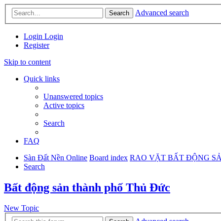
Advanced search
Search
Login
Login
Register
Skip to content
Quick links
Unanswered topics
Active topics
Search
FAQ
Sàn Đất Nền Online
Board index
RAO VẶT BẤT ĐỘNG S
Search
Bất động sản thành phố Thủ Đức
New Topic