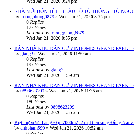
Wed Jan 21, 2026 9:24 pm
NHÀ MỚI ĐÓN TẾT - 3 LẦU - Ô TÔ THÔNG - TÔ NGỌ
by
truongphong6879
»
Wed Jan 21, 2026 8:55 pm
0
Replies
177
Views
Last post
by
truongphong6879
Wed Jan 21, 2026 8:55 pm
BÁN NHÀ KHU DÂN CƯ VINHOMES GRAND PARK – 
by
giang3
»
Wed Jan 21, 2026 11:59 am
0
Replies
197
Views
Last post
by
giang3
Wed Jan 21, 2026 11:59 am
BÁN NHÀ KHU DÂN CƯ VINHOMES GRAND PARK – 
by
0898623299
»
Wed Jan 21, 2026 11:35 am
0
Replies
186
Views
Last post
by
0898623299
Wed Jan 21, 2026 11:35 am
Biệt thự vườn Long Đại. 7000m2, 2 mặt tiền sông Đồng Nai và 
by
anhpham599
»
Wed Jan 21, 2026 10:52 am
0
Replies