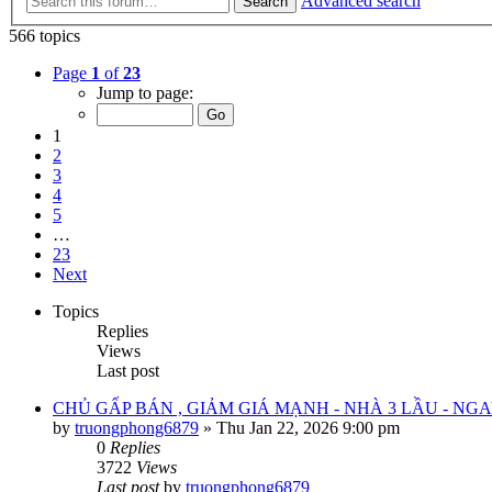
Advanced search
Search
566 topics
Page
1
of
23
Jump to page:
1
2
3
4
5
…
23
Next
Topics
Replies
Views
Last post
CHỦ GẤP BÁN , GIẢM GIÁ MẠNH - NHÀ 3 LẦU - NG
by
truongphong6879
»
Thu Jan 22, 2026 9:00 pm
0
Replies
3722
Views
Last post
by
truongphong6879