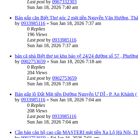
Last post
by
0967332303
Sun Jan 18, 2026 7:40 am
Bán gấp căn Biệt Thự góc 2 mặt tiền Nguyễn Văn Hưởng, Th
by
0933985116
»
Sun Jan 18, 2026 7:37 am
0
Replies
196
Views
Last post
by
0933985116
Sun Jan 18, 2026 7:37 am
bán că nhà Biệt thự tại khu bảo vệ 24/24 đường số 57 , Phườ
by
0902753659
»
Sun Jan 18, 2026 7:18 am
0
Replies
204
Views
Last post
by
0902753659
Sun Jan 18, 2026 7:18 am
Bán gấp lô Đất Mặt tiền Đường Nguyễn Ư DĨ - P. An Khánh (
by
0933985116
»
Sun Jan 18, 2026 7:04 am
0
Replies
208
Views
Last post
by
0933985116
Sun Jan 18, 2026 7:04 am
Cần bán căn hộ cao cấp MASTERI mặt tiền Xa Lộ Hà Nội, Thả
by
0902753659
»
Fri Jan 16, 2026 7:01 am