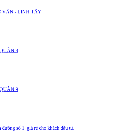
C VÂN - LINH TÂY
QUẬN 9
QUẬN 9
đường số 1, giá rẻ cho khách đầu tư.