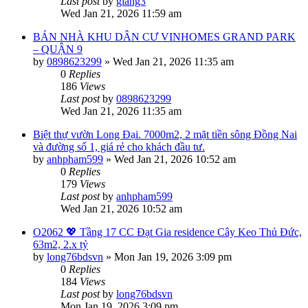
Last post
by
giang3
Wed Jan 21, 2026 11:59 am
BÁN NHÀ KHU DÂN CƯ VINHOMES GRAND PARK
– QUẬN 9
by
0898623299
»
Wed Jan 21, 2026 11:35 am
0
Replies
186
Views
Last post
by
0898623299
Wed Jan 21, 2026 11:35 am
Biệt thự vườn Long Đại. 7000m2, 2 mặt tiền sông Đồng Nai
và đường số 1, giá rẻ cho khách đầu tư.
by
anhpham599
»
Wed Jan 21, 2026 10:52 am
0
Replies
179
Views
Last post
by
anhpham599
Wed Jan 21, 2026 10:52 am
O2062 💖 Tầng 17 CC Đạt Gia residence Cây Keo Thủ Đức,
63m2, 2.x tỷ
by
long76bdsvn
»
Mon Jan 19, 2026 3:09 pm
0
Replies
184
Views
Last post
by
long76bdsvn
Mon Jan 19, 2026 3:09 pm