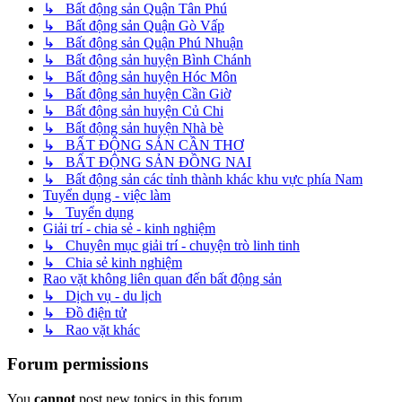
↳ Bất động sản Quận Tân Phú
↳ Bất động sản Quận Gò Vấp
↳ Bất động sản Quận Phú Nhuận
↳ Bất động sản huyện Bình Chánh
↳ Bất động sản huyện Hóc Môn
↳ Bất động sản huyện Cần Giờ
↳ Bất động sản huyện Củ Chi
↳ Bất động sản huyện Nhà bè
↳ BẤT ĐỘNG SẢN CẦN THƠ
↳ BẤT ĐỘNG SẢN ĐỒNG NAI
↳ Bất động sản các tỉnh thành khác khu vực phía Nam
Tuyển dụng - việc làm
↳ Tuyển dụng
Giải trí - chia sẻ - kinh nghiệm
↳ Chuyên mục giải trí - chuyện trò linh tinh
↳ Chia sẻ kinh nghiệm
Rao vặt không liên quan đến bất động sản
↳ Dịch vụ - du lịch
↳ Đồ điện tử
↳ Rao vặt khác
Forum permissions
You
cannot
post new topics in this forum