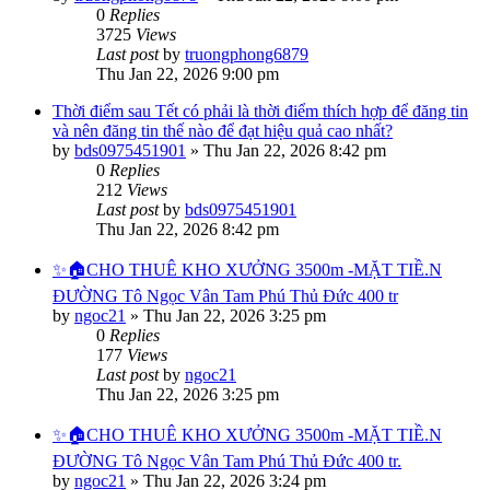
0
Replies
3725
Views
Last post
by
truongphong6879
Thu Jan 22, 2026 9:00 pm
Thời điểm sau Tết có phải là thời điểm thích hợp để đăng tin
và nên đăng tin thế nào để đạt hiệu quả cao nhất?
by
bds0975451901
»
Thu Jan 22, 2026 8:42 pm
0
Replies
212
Views
Last post
by
bds0975451901
Thu Jan 22, 2026 8:42 pm
✨🏠CHO THUÊ KHO XƯỞNG 3500m -MẶT TIỀ.N
ĐƯỜNG Tô Ngọc Vân Tam Phú Thủ Đức 400 tr
by
ngoc21
»
Thu Jan 22, 2026 3:25 pm
0
Replies
177
Views
Last post
by
ngoc21
Thu Jan 22, 2026 3:25 pm
✨🏠CHO THUÊ KHO XƯỞNG 3500m -MẶT TIỀ.N
ĐƯỜNG Tô Ngọc Vân Tam Phú Thủ Đức 400 tr.
by
ngoc21
»
Thu Jan 22, 2026 3:24 pm