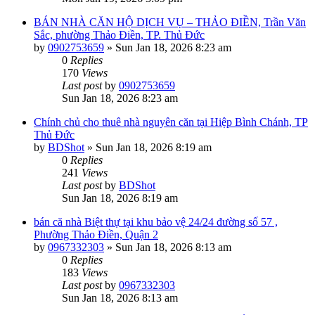
BÁN NHÀ CĂN HỘ DỊCH VỤ – THẢO ĐIỀN, Trần Văn
Sắc, phường Thảo Điền, TP. Thủ Đức
by
0902753659
»
Sun Jan 18, 2026 8:23 am
0
Replies
170
Views
Last post
by
0902753659
Sun Jan 18, 2026 8:23 am
Chính chủ cho thuê nhà nguyên căn tại Hiệp Bình Chánh, TP
Thủ Đức
by
BDShot
»
Sun Jan 18, 2026 8:19 am
0
Replies
241
Views
Last post
by
BDShot
Sun Jan 18, 2026 8:19 am
bán că nhà Biệt thự tại khu bảo vệ 24/24 đường số 57 ,
Phường Thảo Điền, Quận 2
by
0967332303
»
Sun Jan 18, 2026 8:13 am
0
Replies
183
Views
Last post
by
0967332303
Sun Jan 18, 2026 8:13 am