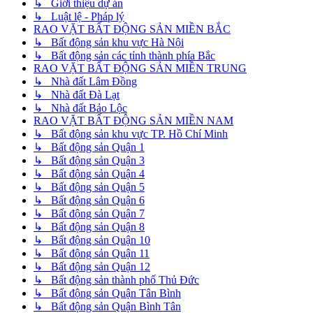
↳ Giới thiệu dự án
↳ Luật lệ - Pháp lý
RAO VẶT BẤT ĐỘNG SẢN MIỀN BẮC
↳ Bất động sản khu vực Hà Nội
↳ Bất động sản các tỉnh thành phía Bắc
RAO VẶT BẤT ĐỘNG SẢN MIỀN TRUNG
↳ Nhà đất Lâm Đồng
↳ Nhà đất Đà Lạt
↳ Nhà đất Bảo Lộc
RAO VẶT BẤT ĐỘNG SẢN MIỀN NAM
↳ Bất động sản khu vực TP. Hồ Chí Minh
↳ Bất động sản Quận 1
↳ Bất động sản Quận 3
↳ Bất động sản Quận 4
↳ Bất động sản Quận 5
↳ Bất động sản Quận 6
↳ Bất động sản Quận 7
↳ Bất động sản Quận 8
↳ Bất động sản Quận 10
↳ Bất động sản Quận 11
↳ Bất động sản Quận 12
↳ Bất động sản thành phố Thủ Đức
↳ Bất động sản Quận Tân Bình
↳ Bất động sản Quận Bình Tân