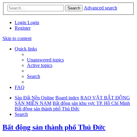
Advanced search
Search
Login
Login
Register
Skip to content
Quick links
Unanswered topics
Active topics
Search
FAQ
Sàn Đất Nền Online
Board index
RAO VẶT BẤT ĐỘNG
SẢN MIỀN NAM
Bất động sản khu vực TP. Hồ Chí Minh
Bất động sản thành phố Thủ Đức
Search
Bất động sản thành phố Thủ Đức