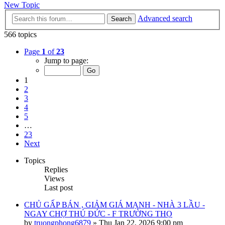
New Topic
Advanced search
Search
566 topics
Page
1
of
23
Jump to page:
1
2
3
4
5
…
23
Next
Topics
Replies
Views
Last post
CHỦ GẤP BÁN , GIẢM GIÁ MẠNH - NHÀ 3 LẦU -
NGAY CHỢ THỦ ĐỨC - F TRƯỜNG THỌ
by
truongphong6879
»
Thu Jan 22, 2026 9:00 pm