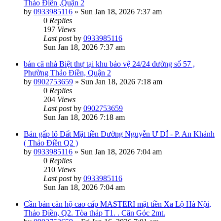
Thảo Điền ,Quận 2
by
0933985116
»
Sun Jan 18, 2026 7:37 am
0
Replies
197
Views
Last post
by
0933985116
Sun Jan 18, 2026 7:37 am
bán că nhà Biệt thự tại khu bảo vệ 24/24 đường số 57 ,
Phường Thảo Điền, Quận 2
by
0902753659
»
Sun Jan 18, 2026 7:18 am
0
Replies
204
Views
Last post
by
0902753659
Sun Jan 18, 2026 7:18 am
Bán gấp lô Đất Mặt tiền Đường Nguyễn Ư DĨ - P. An Khánh
( Thảo Điền Q2 )
by
0933985116
»
Sun Jan 18, 2026 7:04 am
0
Replies
210
Views
Last post
by
0933985116
Sun Jan 18, 2026 7:04 am
Cần bán căn hộ cao cấp MASTERI mặt tiền Xa Lộ Hà Nội,
Thảo Điền, Q2. Tòa tháp T1. . Căn Góc 2mt.