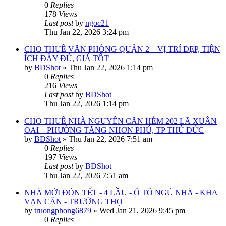
0
Replies
178
Views
Last post
by
ngoc21
Thu Jan 22, 2026 3:24 pm
CHO THUÊ VĂN PHÒNG QUẬN 2 – VỊ TRÍ ĐẸP, TIỆN
ÍCH ĐẦY ĐỦ, GIÁ TỐT
by
BDShot
»
Thu Jan 22, 2026 1:14 pm
0
Replies
216
Views
Last post
by
BDShot
Thu Jan 22, 2026 1:14 pm
CHO THUÊ NHÀ NGUYÊN CĂN HẺM 202 LÃ XUÂN
OAI – PHƯỜNG TĂNG NHƠN PHÚ, TP THỦ ĐỨC
by
BDShot
»
Thu Jan 22, 2026 7:51 am
0
Replies
197
Views
Last post
by
BDShot
Thu Jan 22, 2026 7:51 am
NHÀ MỚI ĐÓN TẾT - 4 LẦU - Ô TÔ NGỦ NHÀ - KHA
VẠN CÂN - TRƯỜNG THỌ
by
truongphong6879
»
Wed Jan 21, 2026 9:45 pm
0
Replies