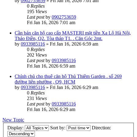
by
0902753659
»
Fri Jan 16, 2026 7:01 am
0
Replies
195
Views
Last post
by
0902753659
Fri Jan 16, 2026 7:01 am
Cần bán căn hộ cao cấp MASTERI mặt tiền Xa Lộ Hà Nội,
Thảo Điền, Q2. Tòa tháp T1. . Căn Góc 2mt.
by
0933985116
»
Fri Jan 16, 2026 6:59 am
0
Replies
202
Views
Last post
by
0933985116
Fri Jan 16, 2026 6:59 am
Chính chủ cho thuê căn hộ Thủ Thiêm Garden . số 269
đường liên phường , Q9, HCM
by
0933985116
»
Fri Jan 16, 2026 6:29 am
0
Replies
231
Views
Last post
by
0933985116
Fri Jan 16, 2026 6:29 am
New Topic
Display:
Sort by:
Direction: