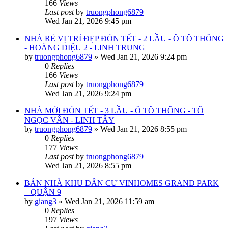
166
Views
Last post
by
truongphong6879
Wed Jan 21, 2026 9:45 pm
NHÀ RẺ VỊ TRÍ ĐẸP ĐÓN TẾT - 2 LẦU - Ô TÔ THÔNG
- HOÀNG DIỆU 2 - LINH TRUNG
by
truongphong6879
»
Wed Jan 21, 2026 9:24 pm
0
Replies
166
Views
Last post
by
truongphong6879
Wed Jan 21, 2026 9:24 pm
NHÀ MỚI ĐÓN TẾT - 3 LẦU - Ô TÔ THÔNG - TÔ
NGỌC VÂN - LINH TÂY
by
truongphong6879
»
Wed Jan 21, 2026 8:55 pm
0
Replies
177
Views
Last post
by
truongphong6879
Wed Jan 21, 2026 8:55 pm
BÁN NHÀ KHU DÂN CƯ VINHOMES GRAND PARK
– QUẬN 9
by
giang3
»
Wed Jan 21, 2026 11:59 am
0
Replies
197
Views