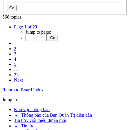
566 topics
Page
1
of
23
Jump to page:
1
2
3
4
5
…
23
Next
Return to Board Index
Jump to
Khu vực thông báo
↳ Thông báo của Ban Quản Trị diễn đàn
Tin tức, giới thiệu dự án mới
↳ Tin tức