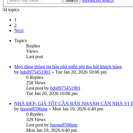
Advanced search
Search
34 topics
1
2
Next
Topics
Replies
Views
Last post
Mẹo đăng thông tin bán nhà miễn phí thu hút khách hàng
by
bds0975451901
»
Tue Jan 20, 2026 10:06 pm
0
Replies
258
Views
Last post
by
bds0975451901
Tue Jan 20, 2026 10:06 pm
NHÀ ĐẸP- GIÁ TỐT CẦN BÁN NHANH CĂN NHÀ VỊ TRÍ 
by
huong8596ptn
»
Mon Jan 19, 2026 6:40 pm
0
Replies
329
Views
Last post
by
huong8596ptn
Mon Jan 19, 2026 6:40 pm