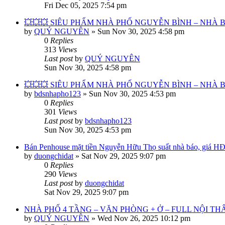
Fri Dec 05, 2025 7:54 pm
💥💥💥 SIÊU PHẨM NHÀ PHỐ NGUYỄN BÌNH – NHÀ BÈ
by
QUÝ NGUYÊN
»
Sun Nov 30, 2025 4:58 pm
0
Replies
313
Views
Last post
by
QUÝ NGUYÊN
Sun Nov 30, 2025 4:58 pm
💥💥💥 SIÊU PHẨM NHÀ PHỐ NGUYỄN BÌNH – NHÀ BÈ
by
bdsnhapho123
»
Sun Nov 30, 2025 4:53 pm
0
Replies
301
Views
Last post
by
bdsnhapho123
Sun Nov 30, 2025 4:53 pm
Bán Penhouse mặt tiền Nguyễn Hữu Thọ suất nhà báo, giá HĐ
by
duongchidat
»
Sat Nov 29, 2025 9:07 pm
0
Replies
290
Views
Last post
by
duongchidat
Sat Nov 29, 2025 9:07 pm
NHÀ PHỐ 4 TẦNG – VĂN PHÒNG + Ở – FULL NỘI TH
by
QUÝ NGUYÊN
»
Wed Nov 26, 2025 10:12 pm