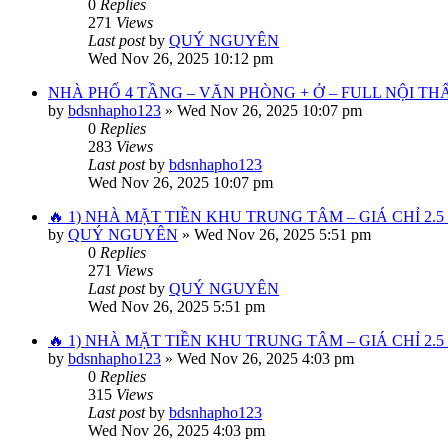
0
Replies
271
Views
Last post
by
QUÝ NGUYÊN
Wed Nov 26, 2025 10:12 pm
NHÀ PHỐ 4 TẦNG – VĂN PHÒNG + Ở – FULL NỘI TH
by
bdsnhapho123
»
Wed Nov 26, 2025 10:07 pm
0
Replies
283
Views
Last post
by
bdsnhapho123
Wed Nov 26, 2025 10:07 pm
🔥 1) NHÀ MẶT TIỀN KHU TRUNG TÂM – GIÁ CHỈ 2.5
by
QUÝ NGUYÊN
»
Wed Nov 26, 2025 5:51 pm
0
Replies
271
Views
Last post
by
QUÝ NGUYÊN
Wed Nov 26, 2025 5:51 pm
🔥 1) NHÀ MẶT TIỀN KHU TRUNG TÂM – GIÁ CHỈ 2.5
by
bdsnhapho123
»
Wed Nov 26, 2025 4:03 pm
0
Replies
315
Views
Last post
by
bdsnhapho123
Wed Nov 26, 2025 4:03 pm