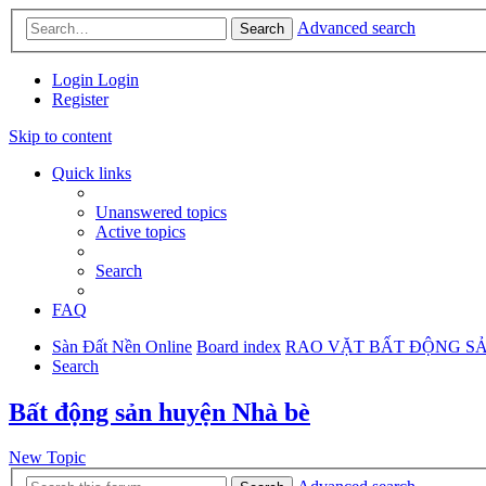
Advanced search
Search
Login
Login
Register
Skip to content
Quick links
Unanswered topics
Active topics
Search
FAQ
Sàn Đất Nền Online
Board index
RAO VẶT BẤT ĐỘNG S
Search
Bất động sản huyện Nhà bè
New Topic