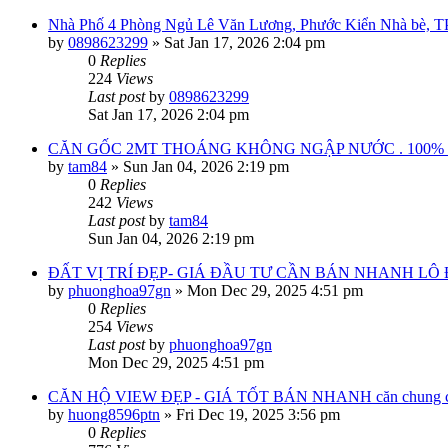
Nhà Phố 4 Phòng Ngủ Lê Văn Lương, Phước Kiển Nhà bè, T
by
0898623299
»
Sat Jan 17, 2026 2:04 pm
0
Replies
224
Views
Last post
by
0898623299
Sat Jan 17, 2026 2:04 pm
CĂN GỐC 2MT THOÁNG KHÔNG NGẬP NƯỚC . 100%
by
tam84
»
Sun Jan 04, 2026 2:19 pm
0
Replies
242
Views
Last post
by
tam84
Sun Jan 04, 2026 2:19 pm
ĐẤT VỊ TRÍ ĐẸP- GIÁ ĐẦU TƯ CẦN BÁN NHANH LÔ ĐẤT 
by
phuonghoa97gn
»
Mon Dec 29, 2025 4:51 pm
0
Replies
254
Views
Last post
by
phuonghoa97gn
Mon Dec 29, 2025 4:51 pm
CĂN HỘ VIEW ĐẸP - GIÁ TỐT BÁN NHANH căn chung cư 
by
huong8596ptn
»
Fri Dec 19, 2025 3:56 pm
0
Replies