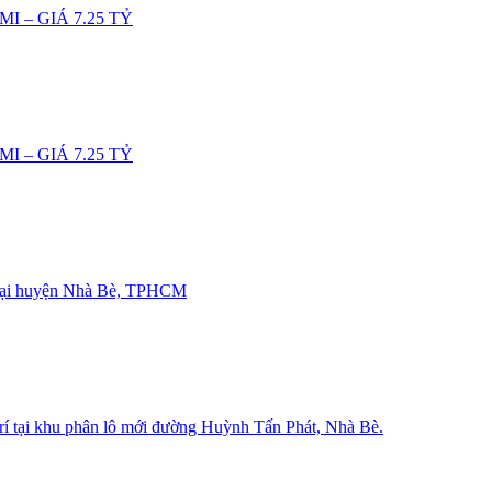
I – GIÁ 7.25 TỶ
I – GIÁ 7.25 TỶ
i huyện Nhà Bè, TPHCM
 trí tại khu phân lô mới đường Huỳnh Tấn Phát, Nhà Bè.