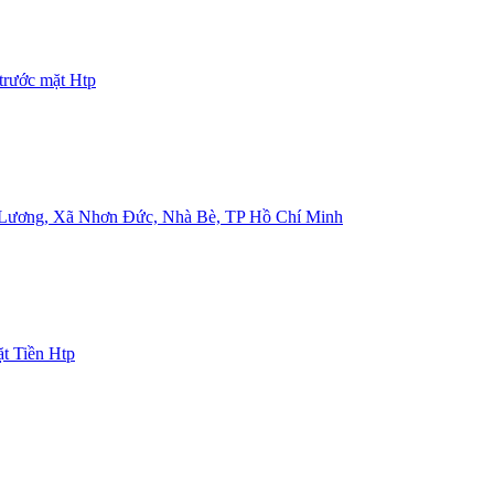
trước mặt Htp
ương, Xã Nhơn Đức, Nhà Bè, TP Hồ Chí Minh
t Tiền Htp