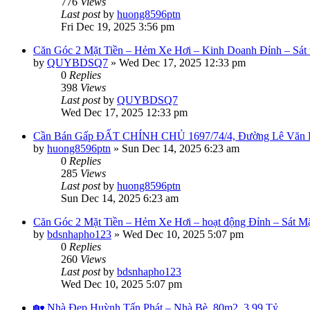
776
Views
Last post
by
huong8596ptn
Fri Dec 19, 2025 3:56 pm
Căn Góc 2 Mặt Tiền – Hẻm Xe Hơi – Kinh Doanh Đỉnh – Sát 
by
QUYBDSQ7
»
Wed Dec 17, 2025 12:33 pm
0
Replies
398
Views
Last post
by
QUYBDSQ7
Wed Dec 17, 2025 12:33 pm
Cần Bán Gấp ĐẤT CHÍNH CHỦ 1697/74/4, Đường Lê Văn L
by
huong8596ptn
»
Sun Dec 14, 2025 6:23 am
0
Replies
285
Views
Last post
by
huong8596ptn
Sun Dec 14, 2025 6:23 am
Căn Góc 2 Mặt Tiền – Hẻm Xe Hơi – hoạt động Đỉnh – Sát Mặ
by
bdsnhapho123
»
Wed Dec 10, 2025 5:07 pm
0
Replies
260
Views
Last post
by
bdsnhapho123
Wed Dec 10, 2025 5:07 pm
🏡 Nhà Đẹp Huỳnh Tấn Phát – Nhà Bè, 80m2, 3.99 Tỷ