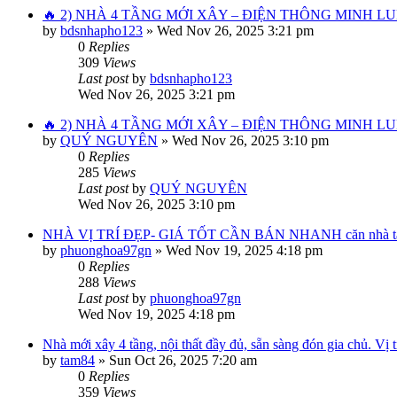
🔥 2) NHÀ 4 TẦNG MỚI XÂY – ĐIỆN THÔNG MINH LUM
by
bdsnhapho123
»
Wed Nov 26, 2025 3:21 pm
0
Replies
309
Views
Last post
by
bdsnhapho123
Wed Nov 26, 2025 3:21 pm
🔥 2) NHÀ 4 TẦNG MỚI XÂY – ĐIỆN THÔNG MINH LUM
by
QUÝ NGUYÊN
»
Wed Nov 26, 2025 3:10 pm
0
Replies
285
Views
Last post
by
QUÝ NGUYÊN
Wed Nov 26, 2025 3:10 pm
NHÀ VỊ TRÍ ĐẸP- GIÁ TỐT CẦN BÁN NHANH căn nhà tạ
by
phuonghoa97gn
»
Wed Nov 19, 2025 4:18 pm
0
Replies
288
Views
Last post
by
phuonghoa97gn
Wed Nov 19, 2025 4:18 pm
Nhà mới xây 4 tầng, nội thất đầy đủ, sẵn sàng đón gia chủ. Vị
by
tam84
»
Sun Oct 26, 2025 7:20 am
0
Replies
359
Views