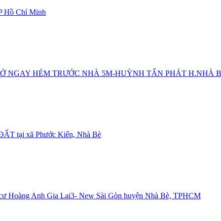
P Hồ Chí Minh
 Ở NGAY HẺM TRƯỚC NHÀ 5M-HUỲNH TẤN PHÁT H.NHÀ 
tại xã Phước Kiển, Nhà Bè
Hoàng Anh Gia Lai3- New Sài Gòn huyện Nhà Bè, TPHCM