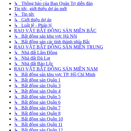
↳ Thông báo của Ban Quản Trị diễn đàn
Tin tức, giới thiệu dự án mới
↳ Tin tức
↳ Giới thiệu dự án
↳ Luật lệ - Pháp lý
RAO VẶT BẤT ĐỘNG SẢN MIỀN BẮC
↳ Bất động sản khu vực Hà Nội
↳ Bất động sản các tỉnh thành phía Bắc
RAO VẶT BẤT ĐỘNG SẢN MIỀN TRUNG
↳ Nhà đất Lâm Đồng
↳ Nhà đất Đà Lạt
↳ Nhà đất Bảo Lộc
RAO VẶT BẤT ĐỘNG SẢN MIỀN NAM
↳ Bất động sản khu vực TP. Hồ Chí Minh
↳ Bất động sản Quận 1
↳ Bất động sản Quận 3
↳ Bất động sản Quận 4
↳ Bất động sản Quận 5
↳ Bất động sản Quận 6
↳ Bất động sản Quận 7
↳ Bất động sản Quận 8
↳ Bất động sản Quận 10
↳ Bất động sản Quận 11
↳ Bất động sản Quận 12