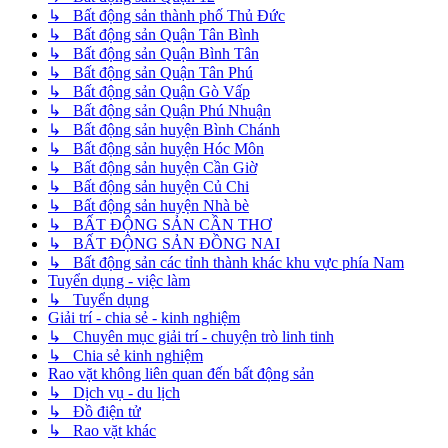
↳ Bất động sản thành phố Thủ Đức
↳ Bất động sản Quận Tân Bình
↳ Bất động sản Quận Bình Tân
↳ Bất động sản Quận Tân Phú
↳ Bất động sản Quận Gò Vấp
↳ Bất động sản Quận Phú Nhuận
↳ Bất động sản huyện Bình Chánh
↳ Bất động sản huyện Hóc Môn
↳ Bất động sản huyện Cần Giờ
↳ Bất động sản huyện Củ Chi
↳ Bất động sản huyện Nhà bè
↳ BẤT ĐỘNG SẢN CẦN THƠ
↳ BẤT ĐỘNG SẢN ĐỒNG NAI
↳ Bất động sản các tỉnh thành khác khu vực phía Nam
Tuyển dụng - việc làm
↳ Tuyển dụng
Giải trí - chia sẻ - kinh nghiệm
↳ Chuyên mục giải trí - chuyện trò linh tinh
↳ Chia sẻ kinh nghiệm
Rao vặt không liên quan đến bất động sản
↳ Dịch vụ - du lịch
↳ Đồ điện tử
↳ Rao vặt khác