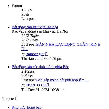
Forum
Topics
Posts
Last post
Bất động sản khu vực Hà Nội
Rao vặt ất động sản khu vực Hà Nội
2822
Topics
2822
Posts
Last post
BÁN NHÀ LẠC LONG QUÂN -KINH
D…
View
by
haihoang09
the
Thu Jan 22, 2026 4:46 pm
latest
post
Bất động sản các tỉnh thành phía Bắc
2
Topics
2
Posts
Last post
Bán gấp mảnh đất phù hợp làm …
View
by
0823693379
the
Tue Dec 31, 2024 10:38 am
latest
post
Jump to
Khu vực thông báo