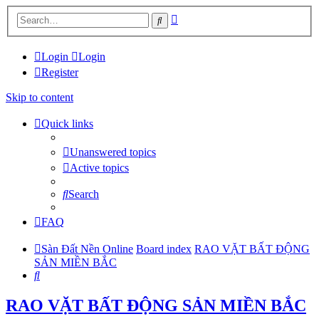
Advanced
Search
search
Login
Login
Register
Skip to content
Quick links
Unanswered topics
Active topics
Search
FAQ
Sàn Đất Nền Online
Board index
RAO VẶT BẤT ĐỘNG
SẢN MIỀN BẮC
Search
RAO VẶT BẤT ĐỘNG SẢN MIỀN BẮC