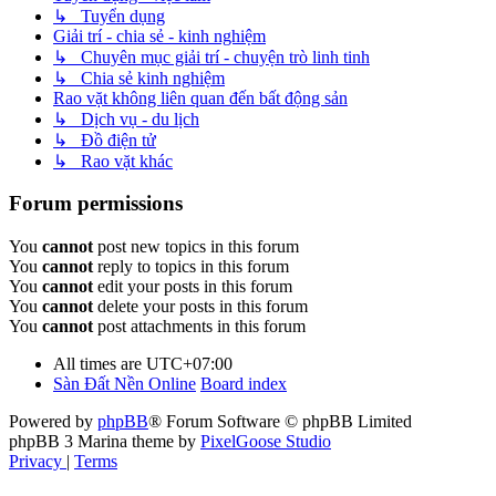
↳ Tuyển dụng
Giải trí - chia sẻ - kinh nghiệm
↳ Chuyên mục giải trí - chuyện trò linh tinh
↳ Chia sẻ kinh nghiệm
Rao vặt không liên quan đến bất động sản
↳ Dịch vụ - du lịch
↳ Đồ điện tử
↳ Rao vặt khác
Forum permissions
You
cannot
post new topics in this forum
You
cannot
reply to topics in this forum
You
cannot
edit your posts in this forum
You
cannot
delete your posts in this forum
You
cannot
post attachments in this forum
All times are
UTC+07:00
Sàn Đất Nền Online
Board index
Powered by
phpBB
® Forum Software © phpBB Limited
phpBB 3 Marina theme by
PixelGoose Studio
Privacy
|
Terms