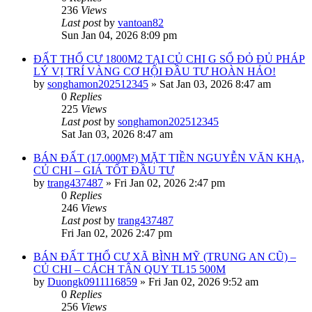
236
Views
Last post
by
vantoan82
Sun Jan 04, 2026 8:09 pm
ĐẤT THỔ CƯ 1800M2 TẠI CỦ CHI G SỔ ĐỎ ĐỦ PHÁP
LÝ VỊ TRÍ VÀNG CƠ HỘI ĐẦU TƯ HOÀN HẢO!
by
songhamon202512345
»
Sat Jan 03, 2026 8:47 am
0
Replies
225
Views
Last post
by
songhamon202512345
Sat Jan 03, 2026 8:47 am
BÁN ĐẤT (17.000M²) MẶT TIỀN NGUYỄN VĂN KHẠ,
CỦ CHI – GIÁ TỐT ĐẦU TƯ
by
trang437487
»
Fri Jan 02, 2026 2:47 pm
0
Replies
246
Views
Last post
by
trang437487
Fri Jan 02, 2026 2:47 pm
BÁN ĐẤT THỔ CƯ XÃ BÌNH MỸ (TRUNG AN CŨ) –
CỦ CHI – CÁCH TÂN QUY TL15 500M
by
Duongk0911116859
»
Fri Jan 02, 2026 9:52 am
0
Replies
256
Views