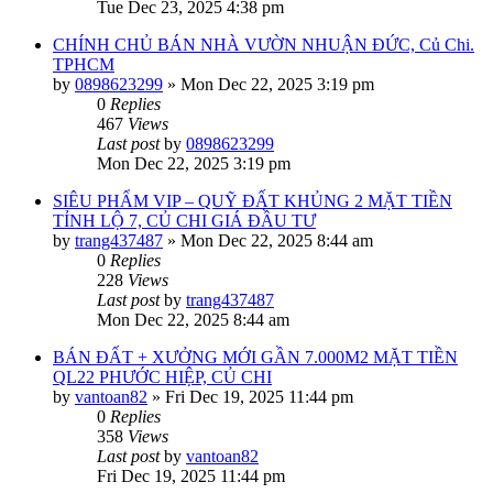
Tue Dec 23, 2025 4:38 pm
CHÍNH CHỦ BÁN NHÀ VƯỜN NHUẬN ĐỨC, Củ Chi.
TPHCM
by
0898623299
»
Mon Dec 22, 2025 3:19 pm
0
Replies
467
Views
Last post
by
0898623299
Mon Dec 22, 2025 3:19 pm
SIÊU PHẨM VIP – QUỸ ĐẤT KHỦNG 2 MẶT TIỀN
TỈNH LỘ 7, CỦ CHI GIÁ ĐẦU TƯ
by
trang437487
»
Mon Dec 22, 2025 8:44 am
0
Replies
228
Views
Last post
by
trang437487
Mon Dec 22, 2025 8:44 am
BÁN ĐẤT + XƯỞNG MỚI GẦN 7.000M2 MẶT TIỀN
QL22 PHƯỚC HIỆP, CỦ CHI
by
vantoan82
»
Fri Dec 19, 2025 11:44 pm
0
Replies
358
Views
Last post
by
vantoan82
Fri Dec 19, 2025 11:44 pm