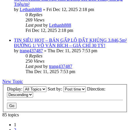
Triệu/m²
by
Lethanh888
»
Fri Dec 12, 2025 2:18 pm
0
Replies
269
Views
Last post
by
Lethanh888
Fri Dec 12, 2025 2:18 pm
TIN SIÊU HOT – BÁN GẤP LÔ ĐẤT KHỦNG 3.846,5m²
ĐƯỜNG 1/ VÕ VĂN BÍCH – GIÁ CHỈ 30 TỶ!
by
trang437487
»
Thu Dec 11, 2025 7:53 pm
0
Replies
250
Views
Last post
by
trang437487
Thu Dec 11, 2025 7:53 pm
New Topic
Display:
Sort by:
Direction:
85 topics
1
2