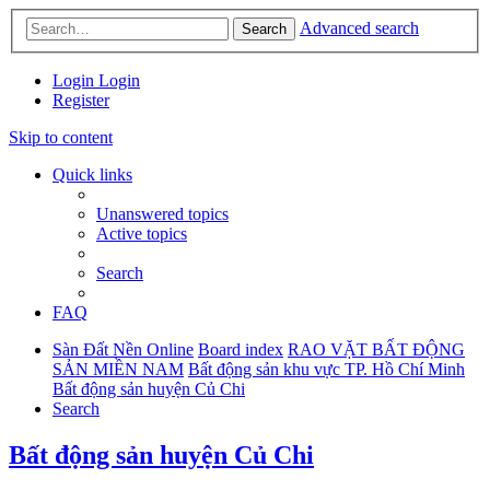
Advanced search
Search
Login
Login
Register
Skip to content
Quick links
Unanswered topics
Active topics
Search
FAQ
Sàn Đất Nền Online
Board index
RAO VẶT BẤT ĐỘNG
SẢN MIỀN NAM
Bất động sản khu vực TP. Hồ Chí Minh
Bất động sản huyện Củ Chi
Search
Bất động sản huyện Củ Chi