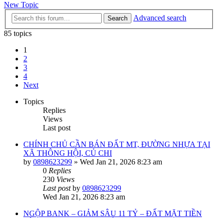
New Topic
Advanced search
Search
85 topics
1
2
3
4
Next
Topics
Replies
Views
Last post
CHÍNH CHỦ CẦN BÁN ĐẤT MT, ĐƯỜNG NHỰA TẠI
XÃ THÔNG HỘI, CỦ CHI
by
0898623299
»
Wed Jan 21, 2026 8:23 am
0
Replies
230
Views
Last post
by
0898623299
Wed Jan 21, 2026 8:23 am
NGỘP BANK – GIẢM SÂU 11 TỶ – ĐẤT MẶT TIỀN