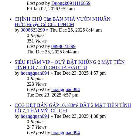
Last post
by
Duongk0911116859
Fri Jan 02, 2026 9:52 am
CHÍNH CHỦ Cần BÁN NHÀ VƯỜN NHUẬN
ĐỨC,Huyện Củ Chi. TPHCM
by
0898623299
»
Thu Dec 25, 2025 8:44 am
0
Replies
351
Views
Last post
by
0898623299
Thu Dec 25, 2025 8:44 am
SIÊU PHẨM VIP – QUỸ ĐẤT KHỦNG 2 MẶT TIỀN
TỈNH LỘ 7, CỦ CHI GIÁ ĐẦU TƯ
by
hoangquan094
»
Tue Dec 23, 2025 4:57 pm
0
Replies
223
Views
Last post
by
hoangquan094
Tue Dec 23, 2025 4:57 pm
CCG KẸT BÁN GẤP 10.183m² ĐẤT 2 MẶT TIỀN TỈNH
LỘ 7, THÁI MỸ, CỦ CHI
by
hoangquan094
»
Tue Dec 23, 2025 4:38 pm
0
Replies
247
Views
Last post
by
hoangquan094