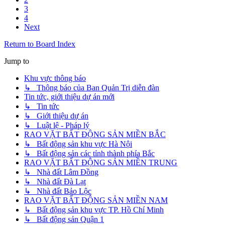
3
4
Next
Return to Board Index
Jump to
Khu vực thông báo
↳ Thông báo của Ban Quản Trị diễn đàn
Tin tức, giới thiệu dự án mới
↳ Tin tức
↳ Giới thiệu dự án
↳ Luật lệ - Pháp lý
RAO VẶT BẤT ĐỘNG SẢN MIỀN BẮC
↳ Bất động sản khu vực Hà Nội
↳ Bất động sản các tỉnh thành phía Bắc
RAO VẶT BẤT ĐỘNG SẢN MIỀN TRUNG
↳ Nhà đất Lâm Đồng
↳ Nhà đất Đà Lạt
↳ Nhà đất Bảo Lộc
RAO VẶT BẤT ĐỘNG SẢN MIỀN NAM
↳ Bất động sản khu vực TP. Hồ Chí Minh
↳ Bất động sản Quận 1