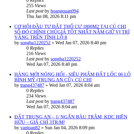
0
Replies
255
Views
Last post
by
hoangquan094
Thu Jan 08, 2026 8:11 pm
CƠ HỘI ĐẦU TƯ ĐẤT THỔ CƯ 1800M2 TẠI CỦ CHI
SỔ ĐỎ CHÍNH CHỦGIÁ TÔT NHẤT NẮM GIỮ VỊ TRÍ
VÀNG TRÊN TỈNH LỘ 8
by
songha1220252
»
Wed Jan 07, 2026 8:40 pm
0
Replies
216
Views
Last post
by
songha1220252
Wed Jan 07, 2026 8:40 pm
HÀNG MỚI NÓNG HỔI - SIÊU PHẨM ĐẤT LỐC 06 LÔ
BÌNH MỸ (TRUNG AN CŨ), CỦ CHI
by
trang437487
»
Wed Jan 07, 2026 8:04 am
0
Replies
234
Views
Last post
by
trang437487
Wed Jan 07, 2026 8:04 am
ĐẤT TRUNG AN – 1/ NGẮN BÀU TRÂM, KDC HIỆN
HỮU – GIÁ CHỈ 3TR/M²
by
vantoan82
»
Sun Jan 04, 2026 8:09 pm
0
Replies