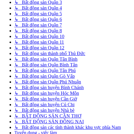
↳ Bất động sản Quận 3
↳ Bất động sản Quận 4
↳ Bất động sản Quận 5
↳ Bất động sản Quận 6
↳ Bất động sản Quận 7
↳ Bất động sản Quận 8
↳ Bất động sản Quận 10
↳ Bất động sản Quận 11
↳ Bất động sản Quận 12
↳ Bất động sản thành phố Thủ Đức
↳ Bất động sản Quận Tân Bình
↳ Bất động sản Quận Bình Tân
↳ Bất động sản Quận Tân Phú
↳ Bất động sản Quận Gò Vấp
↳ Bất động sản Quận Phú Nhuận
↳ Bất động sản huyện Bình Chánh
↳ Bất động sản huyện Hóc Môn
↳ Bất động sản huyện Cần Giờ
↳ Bất động sản huyện Củ Chi
↳ Bất động sản huyện Nhà bè
↳ BẤT ĐỘNG SẢN CẦN THƠ
↳ BẤT ĐỘNG SẢN ĐỒNG NAI
↳ Bất động sản các tỉnh thành khác khu vực phía Nam
Tuyển dụng - việc làm