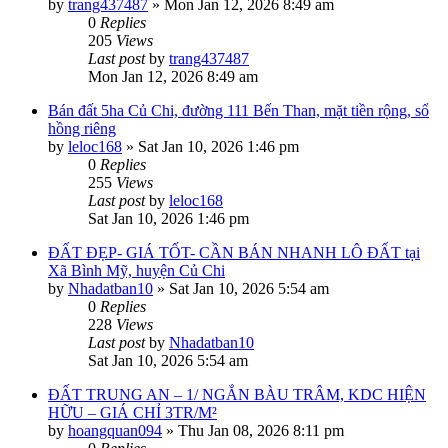
by
trang437487
»
Mon Jan 12, 2026 8:49 am
0
Replies
205
Views
Last post
by
trang437487
Mon Jan 12, 2026 8:49 am
Bán đất 5ha Củ Chi, đường 111 Bến Than, mặt tiền rộng, sổ
hồng riêng
by
leloc168
»
Sat Jan 10, 2026 1:46 pm
0
Replies
255
Views
Last post
by
leloc168
Sat Jan 10, 2026 1:46 pm
ĐẤT ĐẸP- GIÁ TỐT- CẦN BÁN NHANH LÔ ĐẤT tại
Xã Bình Mỹ, huyện Củ Chi
by
Nhadatban10
»
Sat Jan 10, 2026 5:54 am
0
Replies
228
Views
Last post
by
Nhadatban10
Sat Jan 10, 2026 5:54 am
ĐẤT TRUNG AN – 1/ NGẮN BÀU TRÂM, KDC HIỆN
HỮU – GIÁ CHỈ 3TR/M²
by
hoangquan094
»
Thu Jan 08, 2026 8:11 pm