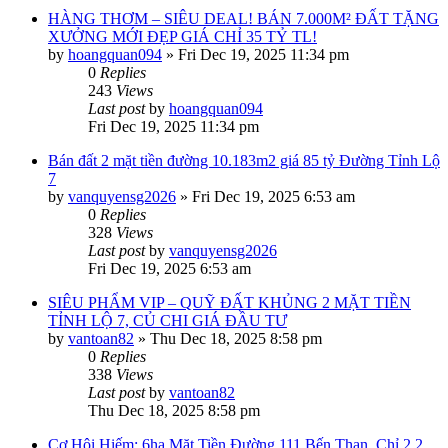
HÀNG THƠM – SIÊU DEAL! BÁN 7.000M² ĐẤT TẶNG
XƯỞNG MỚI ĐẸP GIÁ CHỈ 35 TỶ TL!
by
hoangquan094
»
Fri Dec 19, 2025 11:34 pm
0
Replies
243
Views
Last post
by
hoangquan094
Fri Dec 19, 2025 11:34 pm
Bán đất 2 mặt tiền đường 10.183m2 giá 85 tỷ Đường Tỉnh Lộ
7
by
vanquyensg2026
»
Fri Dec 19, 2025 6:53 am
0
Replies
328
Views
Last post
by
vanquyensg2026
Fri Dec 19, 2025 6:53 am
SIÊU PHẨM VIP – QUỸ ĐẤT KHỦNG 2 MẶT TIỀN
TỈNH LỘ 7, CỦ CHI GIÁ ĐẦU TƯ
by
vantoan82
»
Thu Dec 18, 2025 8:58 pm
0
Replies
338
Views
Last post
by
vantoan82
Thu Dec 18, 2025 8:58 pm
Cơ Hội Hiếm: 6ha Mặt Tiền Đường 111 Bến Than, Chỉ 2,2