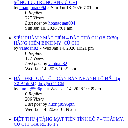
SÔNG LU, TRUNG AN CỦ CHI
by
hoangquan094
»
Sun Jan 18, 2026 7:01 am
0
Replies
227
Views
Last post
by
hoangquan094
Sun Jan 18, 2026 7:01 am
SIÊU PHẨM 2 MẶT TIỀN – ĐẤT THỔ CƯ (18.7X50)
HÀNG HIẾM BÌNH MỸ, CỦ CHI
by
vantoan82
»
Wed Jan 14, 2026 10:21 pm
0
Replies
177
Views
Last post
by
vantoan82
Wed Jan 14, 2026 10:21 pm
ĐẤT ĐẸP- GIÁ TỐT- CẦN BÁN NHANH LÔ ĐẤT tại
Xã Bình Mỹ, huyện Củ Chi
by
huong8596ptn
»
Wed Jan 14, 2026 10:39 am
0
Replies
206
Views
Last post
by
huong8596ptn
Wed Jan 14, 2026 10:39 am
BIỆT THỰ 4 TẦNG MẶT TIỀN TỈNH LỘ 7 – THÁI MỸ,
CỦ CHI GIÁ RẺ 16 TỶ