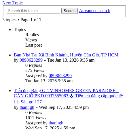
New Topic
Advanced search
Search
3 topics • Page
1
of
1
Topics
Replies
Views
Last post
Bán Nhà Tại Xã Bình Khánh, Huyện Cần Giờ, TP HCM
by
0898623299
»
Tue Jan 13, 2026 9:35 am
0
Replies
275
Views
Last post
by
0898623299
Tue Jan 13, 2026 9:35 am
Tiến độ , Bảng Giá VINHOMES GREEN PARADISE –
CẦN GIỜ PKD 0937555063 🌟 Tiện ích đẳng cấp quốc tế:
🏌️‍♂️ Sân golf 27
by
thanhgh
»
Wed Sep 17, 2025 4:59 pm
0
Replies
1611
Views
Last post
by
thanhgh
Wed Sep 17, 2025 4:59 pm