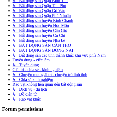
↳ Bất động sản Quận Bình Tân
↳ Bất động sản Quận Tân Phú
↳ Bất động sản Quận Gò Vấp
↳ Bất động sản Quận Phú Nhuận
↳ Bất động sản huyện Bình Chánh
↳ Bất động sản huyện Hóc Môn
↳ Bất động sản huyện Cần Giờ
↳ Bất động sản huyện Củ Chi
↳ Bất động sản huyện Nhà bè
↳ BẤT ĐỘNG SẢN CẦN THƠ
↳ BẤT ĐỘNG SẢN ĐỒNG NAI
↳ Bất động sản các tỉnh thành khác khu vực phía Nam
Tuyển dụng - việc làm
↳ Tuyển dụng
Giải trí - chia sẻ - kinh nghiệm
↳ Chuyên mục giải trí - chuyện trò linh tinh
↳ Chia sẻ kinh nghiệm
Rao vặt không liên quan đến bất động sản
↳ Dịch vụ - du lịch
↳ Đồ điện tử
↳ Rao vặt khác
Forum permissions