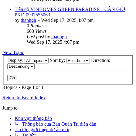
Tiến độ VINHOMES GREEN PARADISE – CẦN GIỜ
PKD 0937555063
by
thanhgh
»
Wed Sep 17, 2025 4:07 pm
0
Replies
603
Views
Last post
by
thanhgh
Wed Sep 17, 2025 4:07 pm
New Topic
Display:
Sort by:
Direction:
3 topics • Page
1
of
1
Return to Board Index
Jump to
Khu vực thông báo
↳ Thông báo của Ban Quản Trị diễn đàn
Tin tức, giới thiệu dự án mới
↳ Tin tức