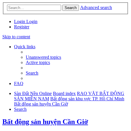
Advanced search
Search
Login
Login
Register
Skip to content
Quick links
Unanswered topics
Active topics
Search
FAQ
Sàn Đất Nền Online
Board index
RAO VẶT BẤT ĐỘNG
SẢN MIỀN NAM
Bất động sản khu vực TP. Hồ Chí Minh
Bất động sản huyện Cần Giờ
Search
Bất động sản huyện Cần Giờ