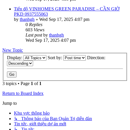
Tiến độ VINHOMES GREEN PARADISE – CẦN GIỜ
PKD 0937555063
by
thanhgh
»
Wed Sep 17, 2025 4:07 pm
0
Replies
603
Views
Last post
by
thanhgh
Wed Sep 17, 2025 4:07 pm
New Topic
Display:
Sort by:
Direction:
3 topics • Page
1
of
1
Return to Board Index
Jump to
Khu vực thông báo
↳ Thông báo của Ban Quản Trị diễn đàn
Tin tức, giới thiệu dự án mới
↳ Tin tức