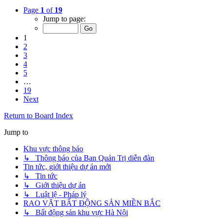
Page
1
of
19
Jump to page:
1
2
3
4
5
…
19
Next
Return to Board Index
Jump to
Khu vực thông báo
↳ Thông báo của Ban Quản Trị diễn đàn
Tin tức, giới thiệu dự án mới
↳ Tin tức
↳ Giới thiệu dự án
↳ Luật lệ - Pháp lý
RAO VẶT BẤT ĐỘNG SẢN MIỀN BẮC
↳ Bất động sản khu vực Hà Nội