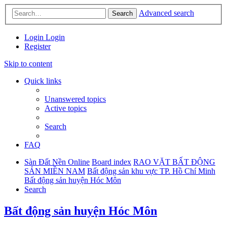
Advanced search
Search
Login
Login
Register
Skip to content
Quick links
Unanswered topics
Active topics
Search
FAQ
Sàn Đất Nền Online
Board index
RAO VẶT BẤT ĐỘNG
SẢN MIỀN NAM
Bất động sản khu vực TP. Hồ Chí Minh
Bất động sản huyện Hóc Môn
Search
Bất động sản huyện Hóc Môn