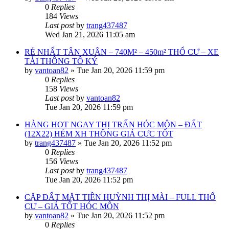
0
Replies
184
Views
Last post
by
trang437487
Wed Jan 21, 2026 11:05 am
RẺ NHẤT TÂN XUÂN – 740M² – 450m² THỔ CƯ – XE
TẢI THÔNG TÔ KÝ
by
vantoan82
»
Tue Jan 20, 2026 11:59 pm
0
Replies
158
Views
Last post
by
vantoan82
Tue Jan 20, 2026 11:59 pm
HÀNG HOT NGAY THỊ TRẤN HÓC MÔN – ĐẤT
(12X22) HẺM XH THÔNG GIÁ CỰC TỐT
by
trang437487
»
Tue Jan 20, 2026 11:52 pm
0
Replies
156
Views
Last post
by
trang437487
Tue Jan 20, 2026 11:52 pm
CẶP ĐẤT MẶT TIỀN HUỲNH THỊ MÀI – FULL THỔ
CƯ – GIÁ TỐT HÓC MÔN
by
vantoan82
»
Tue Jan 20, 2026 11:52 pm
0
Replies