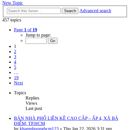
New Topic
Advanced search
Search
457 topics
Page
1
of
19
Jump to page:
1
2
3
4
5
…
19
Next
Topics
Replies
Views
Last post
BÁN NHÀ PHỐ LIỀN KỀ CAO CẤP – ẤP 4, XÃ BÀ
ĐIỂM, TP.HCM
by
khamphuonghcm123
»
Thu Jan 22, 2026 3:31 pm