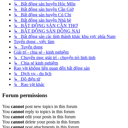
↳ Bất động sản huyện Hóc Môn
↳ Bất động sản huyện Cần Giờ
↳ Bất động sản huyện Củ Chi
↳ Bất động sản huyện Nhà bè
↳ BẤT ĐỘNG SẢN CẦN THƠ
↳ BẤT ĐỘNG SẢN ĐỒNG NAI
↳ Bất động sản các tỉnh thành khác khu vực phía Nam
Tuyển dụng - việc làm
↳ Tuyển dụng
Giải trí - chia sẻ - kinh nghiệm
↳ Chuyên mục giải trí - chuyện trò linh tinh
↳ Chia sẻ kinh nghiệm
Rao vặt không liên quan đến bất động sản
↳ Dịch vụ - du lịch
↳ Đồ điện tử
↳ Rao vặt khác
Forum permissions
You
cannot
post new topics in this forum
You
cannot
reply to topics in this forum
You
cannot
edit your posts in this forum
You
cannot
delete your posts in this forum
You
cannot
post attachments in this forum