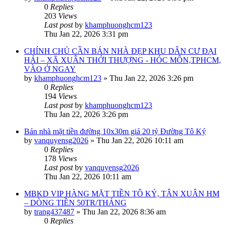
0
Replies
203
Views
Last post
by
khamphuonghcm123
Thu Jan 22, 2026 3:31 pm
CHÍNH CHỦ CẦN BÁN NHÀ ĐẸP KHU DÂN CƯ ĐẠI
HẢI – XÃ XUÂN THỚI THƯỢNG - HÓC MÔN,TPHCM,
VÀO Ở NGAY
by
khamphuonghcm123
»
Thu Jan 22, 2026 3:26 pm
0
Replies
194
Views
Last post
by
khamphuonghcm123
Thu Jan 22, 2026 3:26 pm
Bán nhà mặt tiền đường 10x30m giá 20 tỷ Đường Tô Ký
by
vanquyensg2026
»
Thu Jan 22, 2026 10:11 am
0
Replies
178
Views
Last post
by
vanquyensg2026
Thu Jan 22, 2026 10:11 am
MBKD VIP HÀNG MẶT TIỀN TÔ KÝ, TÂN XUÂN HM
– DÒNG TIỀN 50TR/THÁNG
by
trang437487
»
Thu Jan 22, 2026 8:36 am
0
Replies