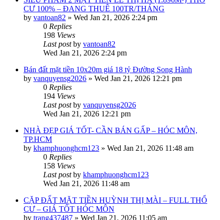
CƯ 100% – ĐANG THUÊ 100TR/THÁNG
by
vantoan82
»
Wed Jan 21, 2026 2:24 pm
0
Replies
198
Views
Last post
by
vantoan82
Wed Jan 21, 2026 2:24 pm
Bán đất mặt tiền 10x20m giá 18 tỷ Đường Song Hành
by
vanquyensg2026
»
Wed Jan 21, 2026 12:21 pm
0
Replies
194
Views
Last post
by
vanquyensg2026
Wed Jan 21, 2026 12:21 pm
NHÀ ĐẸP GIÁ TỐT- CẦN BÁN GẤP – HÓC MÔN,
TP.HCM
by
khamphuonghcm123
»
Wed Jan 21, 2026 11:48 am
0
Replies
158
Views
Last post
by
khamphuonghcm123
Wed Jan 21, 2026 11:48 am
CẶP ĐẤT MẶT TIỀN HUỲNH THỊ MÀI – FULL THỔ
CƯ – GIÁ TỐT HÓC MÔN
by
trang437487
»
Wed Jan 21, 2026 11:05 am