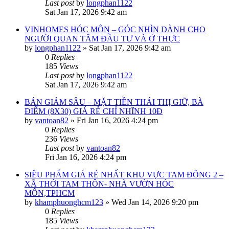
Last post
by
longphan1122
Sat Jan 17, 2026 9:42 am
VINHOMES HÓC MÔN – GÓC NHÌN DÀNH CHO
NGƯỜI QUAN TÂM ĐẦU TƯ VÀ Ở THỰC
by
longphan1122
»
Sat Jan 17, 2026 9:42 am
0
Replies
185
Views
Last post
by
longphan1122
Sat Jan 17, 2026 9:42 am
BÁN GIẢM SÂU – MẶT TIỀN THÁI THỊ GIỮ, BÀ
ĐIỂM (8X30) GIÁ RẺ CHỈ NHĨNH 10Đ
by
vantoan82
»
Fri Jan 16, 2026 4:24 pm
0
Replies
236
Views
Last post
by
vantoan82
Fri Jan 16, 2026 4:24 pm
SIÊU PHẨM GIÁ RẺ NHẤT KHU VỰC TAM ĐÔNG 2 –
XÃ THỚI TAM THÔN- NHÀ VƯỜN HÓC
MÔN,TPHCM
by
khamphuonghcm123
»
Wed Jan 14, 2026 9:20 pm
0
Replies
185
Views