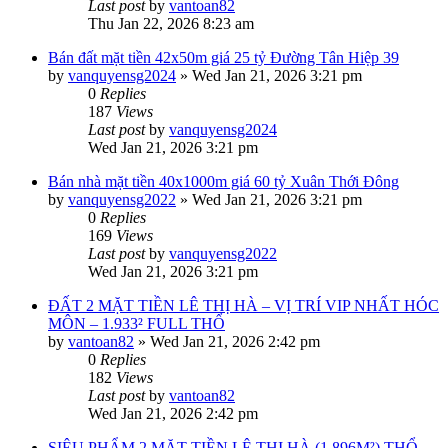
Last post
by
vantoan82
Thu Jan 22, 2026 8:23 am
Bán đất mặt tiền 42x50m giá 25 tỷ Đường Tân Hiệp 39
by
vanquyensg2024
»
Wed Jan 21, 2026 3:21 pm
0
Replies
187
Views
Last post
by
vanquyensg2024
Wed Jan 21, 2026 3:21 pm
Bán nhà mặt tiền 40x1000m giá 60 tỷ Xuân Thới Đông
by
vanquyensg2022
»
Wed Jan 21, 2026 3:21 pm
0
Replies
169
Views
Last post
by
vanquyensg2022
Wed Jan 21, 2026 3:21 pm
ĐẤT 2 MẶT TIỀN LÊ THỊ HÀ – VỊ TRÍ VIP NHẤT HÓC
MÔN – 1.933² FULL THỔ
by
vantoan82
»
Wed Jan 21, 2026 2:42 pm
0
Replies
182
Views
Last post
by
vantoan82
Wed Jan 21, 2026 2:42 pm
SIÊU PHẨM 2 MẶT TIỀN LÊ THỊ HÀ (1.896M²) THỔ