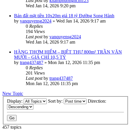
Last post
by
khamphuonghcm123
Wed Jan 14, 2026 9:20 pm
Bán đất mặt tiền 10x20m giá 18 tỷ Đường Song Hành
by
vanquyensg2024
»
Wed Jan 14, 2026 9:17 am
0
Replies
194
Views
Last post
by
vanquyensg2024
Wed Jan 14, 2026 9:17 am
HÀNG THƠM HIẾM – BIỆT THỰ 800m² TRẦN VĂN
MƯỜI – GIÁ CHỈ 10,5 TỶ
by
trang437487
»
Mon Jan 12, 2026 11:35 pm
0
Replies
201
Views
Last post
by
trang437487
Mon Jan 12, 2026 11:35 pm
New Topic
Display:
Sort by:
Direction:
457 topics