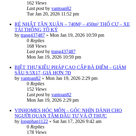
162
Views
Last post
by
vantoan82
Tue Jan 20, 2026 11:52 pm
RẺ NHẤT TÂN XUÂN – 740M² – 450m² THỔ CƯ – XE
TẢI THÔNG TÔ KÝ
by
trang437487
»
Mon Jan 19, 2026 10:59 pm
0
Replies
168
Views
Last post
by
trang437487
Mon Jan 19, 2026 10:59 pm
BIỆT THỰ KIỂU PHÁP CAO CẤP BÀ ĐIỂM – GIẢM
SÂU 9.5X17, GIÁ HƠN 7Đ
by
vantoan82
»
Mon Jan 19, 2026 2:29 pm
0
Replies
152
Views
Last post
by
vantoan82
Mon Jan 19, 2026 2:29 pm
VINHOMES HÓC MÔN – GÓC NHÌN DÀNH CHO
NGƯỜI QUAN TÂM ĐẦU TƯ VÀ Ở THỰC
by
longphan1122
»
Sat Jan 17, 2026 9:42 am
0
Replies
178
Views