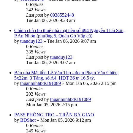
0
Replies
242
Views
Last post
by
0938552448
Tue Jan 06, 2026 9:23 am
Chính chủ cho thuê nhà mặt tiền số 494 Nguyễn Thái Sơn,
P.An Nhơn (phường 5, Quận Gò Vấp cũ)
by
tuanduy123
»
Tue Jan 06, 2026 9:07 am
0
Replies
335
Views
Last post
by
tuanduy123
Tue Jan 06, 2026 9:07 am
Bán nhà Mặt tiền Lê Văn Thọ - đoạn Phạm Văn Chiêu,
5x22m, 3 Tầng, sổ A4, HĐT 36 tr, 16,5 tỷ.
by
thuanminhbds191089
»
Mon Jan 05, 2026 2:15 pm
0
Replies
202
Views
Last post
by
thuanminhbds191089
Mon Jan 05, 2026 2:15 pm
PASS PHÒNG TRỌ – TRẦN BÁ GIAO
by
BDShot
»
Mon Jan 05, 2026 9:12 am
0
Replies
249
Views