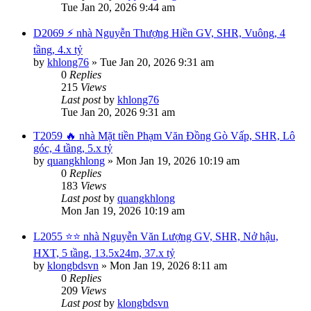
Tue Jan 20, 2026 9:44 am
D2069 ⚡️ nhà Nguyễn Thượng Hiền GV, SHR, Vuông, 4
tầng, 4.x tỷ
by
khlong76
»
Tue Jan 20, 2026 9:31 am
0
Replies
215
Views
Last post
by
khlong76
Tue Jan 20, 2026 9:31 am
T2059 🔥 nhà Mặt tiền Phạm Văn Đồng Gò Vấp, SHR, Lô
góc, 4 tầng, 5.x tỷ
by
quangkhlong
»
Mon Jan 19, 2026 10:19 am
0
Replies
183
Views
Last post
by
quangkhlong
Mon Jan 19, 2026 10:19 am
L2055 ⭐️⭐️ nhà Nguyễn Văn Lượng GV, SHR, Nở hậu,
HXT, 5 tầng, 13.5x24m, 37.x tỷ
by
klongbdsvn
»
Mon Jan 19, 2026 8:11 am
0
Replies
209
Views
Last post
by
klongbdsvn