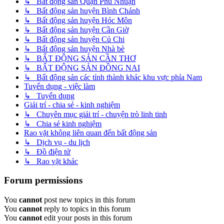
↳ Bất động sản Quận Phú Nhuận
↳ Bất động sản huyện Bình Chánh
↳ Bất động sản huyện Hóc Môn
↳ Bất động sản huyện Cần Giờ
↳ Bất động sản huyện Củ Chi
↳ Bất động sản huyện Nhà bè
↳ BẤT ĐỘNG SẢN CẦN THƠ
↳ BẤT ĐỘNG SẢN ĐỒNG NAI
↳ Bất động sản các tỉnh thành khác khu vực phía Nam
Tuyển dụng - việc làm
↳ Tuyển dụng
Giải trí - chia sẻ - kinh nghiệm
↳ Chuyên mục giải trí - chuyện trò linh tinh
↳ Chia sẻ kinh nghiệm
Rao vặt không liên quan đến bất động sản
↳ Dịch vụ - du lịch
↳ Đồ điện tử
↳ Rao vặt khác
Forum permissions
You
cannot
post new topics in this forum
You
cannot
reply to topics in this forum
You
cannot
edit your posts in this forum