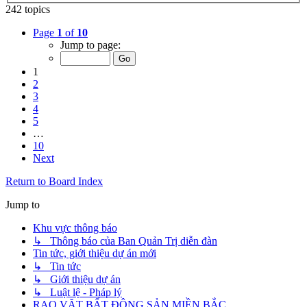
242 topics
Page
1
of
10
Jump to page:
1
2
3
4
5
…
10
Next
Return to Board Index
Jump to
Khu vực thông báo
↳ Thông báo của Ban Quản Trị diễn đàn
Tin tức, giới thiệu dự án mới
↳ Tin tức
↳ Giới thiệu dự án
↳ Luật lệ - Pháp lý
RAO VẶT BẤT ĐỘNG SẢN MIỀN BẮC