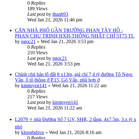
0
Replies
189
Views
Last post
by
thanh93
Wed Jan 21, 2026 11:46 pm
CĂN NHÀ PHỐ GẦN TRƯỜNG PHAN TÂY HỒ -
PHAN CHU TRINH HXH-THỐNG NHẤT CHỈ 5T75 TL
by
ngoc21
»
Wed Jan 21, 2026 3:53 pm
0
Replies
210
Views
Last post
by
ngoc21
Wed Jan 21, 2026 3:53 pm
Chính chủ bán lô đất 8 x13m, giá chỉ 7,4 tỷ,đường Tô Ngọc
Vân, ô tô thông ở P.15, Gò Vấp, phù hợp ở
by
kimtuyen141
»
Wed Jan 21, 2026 11:22 am
0
Replies
217
Views
Last post
by
kimtuyen141
Wed Jan 21, 2026 11:22 am
L2079 ⭐️ nhà Đường Số 7 GV, SHR, 2 tầng, 4x7.5m, 3.x tỷ x
nhỏ
by
klongbdsvn
»
Wed Jan 21, 2026 8:16 am
0
Replies