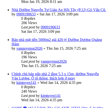
Mon Jan 19, 2026 8:11 am
Nhà Đường Nguyễn Tư Giản An Hội Tây (P.12) Gò Vấp Cũ.
by
0909190633
»
Sat Jan 17, 2026 3:09 pm
0
Replies
206
Views
Last post
by
0909190633
Sat Jan 17, 2026 3:09 pm
Bán nhà mặt tiền 5000m2 giá 420 tỷ Đường Dương Quảng
Hàm
by
vanquyensg2026
»
Thu Jan 15, 2026 7:25 am
0
Replies
196
Views
Last post
by
vanquyensg2026
Thu Jan 15, 2026 7:25 am
Chính chủ bán gấp nhà 2 tầng 5.3 x 15m, đường Nguyễn
Văn Lượng, Ô tô thông, thích hợp ở ngay
by
kimtuyen141
»
Wed Jan 14, 2026 4:35 pm
0
Replies
240
Views
Last post
by
kimtuyen141
Wed Jan 14, 2026 4:35 pm