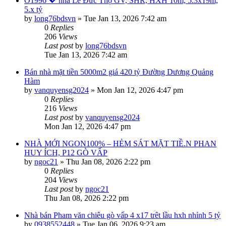
O1996 💖 nhà Lê Đức Thọ GV, SHR, HXH 10m, 5.3x19m,
5.x tỷ
by
long76bdsvn
»
Tue Jan 13, 2026 7:42 am
0
Replies
206
Views
Last post
by
long76bdsvn
Tue Jan 13, 2026 7:42 am
Bán nhà mặt tiền 5000m2 giá 420 tỷ Đường Dương Quảng
Hàm
by
vanquyensg2024
»
Mon Jan 12, 2026 4:47 pm
0
Replies
216
Views
Last post
by
vanquyensg2024
Mon Jan 12, 2026 4:47 pm
NHÀ MỚI NGON100% – HẺM SÁT MẶT TIỀ.N PHAN
HUY ÍCH, P12 GÒ VẤP
by
ngoc21
»
Thu Jan 08, 2026 2:22 pm
0
Replies
204
Views
Last post
by
ngoc21
Thu Jan 08, 2026 2:22 pm
Nhà bán Pham văn chiêu gò vấp 4 x17 trêt lầu hxh nhỉnh 5 tỷ
by
0938552448
»
Tue Jan 06, 2026 9:23 am