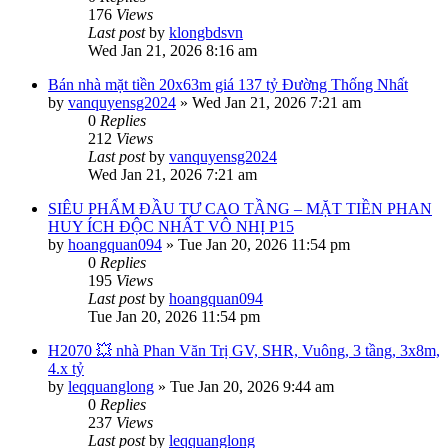
176
Views
Last post
by
klongbdsvn
Wed Jan 21, 2026 8:16 am
Bán nhà mặt tiền 20x63m giá 137 tỷ Đường Thống Nhất
by
vanquyensg2024
»
Wed Jan 21, 2026 7:21 am
0
Replies
212
Views
Last post
by
vanquyensg2024
Wed Jan 21, 2026 7:21 am
SIÊU PHẨM ĐẦU TƯ CAO TẦNG – MẶT TIỀN PHAN
HUY ÍCH ĐỘC NHẤT VÔ NHỊ P15
by
hoangquan094
»
Tue Jan 20, 2026 11:54 pm
0
Replies
195
Views
Last post
by
hoangquan094
Tue Jan 20, 2026 11:54 pm
H2070 💥 nhà Phan Văn Trị GV, SHR, Vuông, 3 tầng, 3x8m,
4.x tỷ
by
leqquanglong
»
Tue Jan 20, 2026 9:44 am
0
Replies
237
Views
Last post
by
leqquanglong