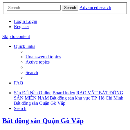
Advanced search
Search
Login
Login
Register
Skip to content
Quick links
Unanswered topics
Active topics
Search
FAQ
Sàn Đất Nền Online
Board index
RAO VẶT BẤT ĐỘNG
SẢN MIỀN NAM
Bất động sản khu vực TP. Hồ Chí Minh
Bất động sản Quận Gò Vấp
Search
Bất động sản Quận Gò Vấp