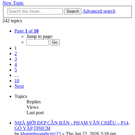
New Topic
Advanced search
Search
242 topics
Page
1
of
10
Jump to page:
1
2
3
4
5
…
10
Next
Topics
Replies
Views
Last post
NHÀ MỚI ĐẸP CẦN BÁN - PHẠM VĂN CHIÊU – P14,
GÒ VẤP,TPHCM
by
khamphuonghcm123
»
Thu Jan 22, 2026 3:18 pm