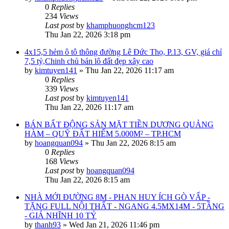
0
Replies
234
Views
Last post
by
khamphuonghcm123
Thu Jan 22, 2026 3:18 pm
4x15,5 hẻm ô tô thông đường Lê Đức Thọ, P.13, GV, giá chỉ
7,5 tỷ,Chinh chủ bán lô đất đẹp xây cao
by
kimtuyen141
»
Thu Jan 22, 2026 11:17 am
0
Replies
339
Views
Last post
by
kimtuyen141
Thu Jan 22, 2026 11:17 am
BÁN BẤT ĐỘNG SẢN MẶT TIỀN DƯƠNG QUẢNG
HÀM – QUỸ ĐẤT HIẾM 5.000M² – TP.HCM
by
hoangquan094
»
Thu Jan 22, 2026 8:15 am
0
Replies
168
Views
Last post
by
hoangquan094
Thu Jan 22, 2026 8:15 am
NHÀ MỚI ĐƯỜNG 8M - PHAN HUY ÍCH GÒ VẤP -
TẶNG FULL NỘI THẤT - NGANG 4.5MX14M - 5TẦNG
- GIÁ NHĨNH 10 TỶ
by
thanh93
»
Wed Jan 21, 2026 11:46 pm