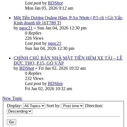
Last post
by
BDShot
Mon Jan 05, 2026 9:12 am
Mặt Tiền Dương Quãng Hàm, P.An Nhơn ( P.5 cũ ) Gò Vấp,
Kinh doanh tốt 16T789 Tl
by
ngoc21
»
Sun Jan 04, 2026 12:30 pm
0
Replies
226
Views
Last post
by
ngoc21
Sun Jan 04, 2026 12:30 pm
CHÍNH CHỦ BÁN NHÀ MẶT TIỀN HẺM XE TẢI – LÊ
ĐỨC THỌ, P.15, GÒ VẤP
by
BDShot
»
Fri Jan 02, 2026 10:32 am
0
Replies
232
Views
Last post
by
BDShot
Fri Jan 02, 2026 10:32 am
New Topic
Display:
Sort by:
Direction: