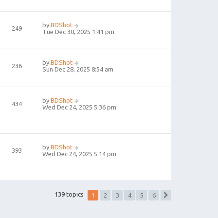
by
BDShot
249
Tue Dec 30, 2025 1:41 pm
by
BDShot
236
Sun Dec 28, 2025 8:54 am
by
BDShot
434
Wed Dec 24, 2025 5:36 pm
by
BDShot
393
Wed Dec 24, 2025 5:14 pm
1
139 topics
2
3
4
5
6
Next