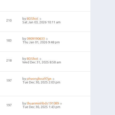
by
BDShot
210
Sat Jan 03, 2026 10:11 am
by
0909190633
183
Thu Jan 01, 2026 9:48 pm
by
BDShot
218
Wed Dec 31, 2025 8:58 am
by
phuonghoa97gn
197
Tue Dec 30, 2025 2:03 pm
by
thuanminhbds191089
197
Tue Dec 30, 2025 1:43 pm