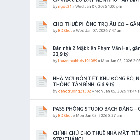
by
ngoc21
»
Wed Jan 07, 2026 1:00 pm
CHO THUÊ PHÒNG TRỌ ÂU CƠ – GẦN
by
BDShot
»
Wed Jan 07, 2026 7:47 am
Bán nhà 2 Mặt tiền Phạm Văn Hai, gần
23,9 tỷ.
by
thuanminhbds191089
»
Mon Jan 05, 2026 2:0
NHÀ MỚI ĐÓN TẾT KHU ĐỒNG BỘ, NG
THÔNG TÂN BÌNH. Giá 9 tỷ
by
dangtruong21302
»
Mon Jan 05, 2026 11:44 
PASS PHÒNG STUDIO BẠCH ĐẰNG – 
by
BDShot
»
Mon Jan 05, 2026 8:37 am
CHÍNH CHỦ CHO THUÊ NHÀ MẶT TIỀN
9TR/THÁNG!