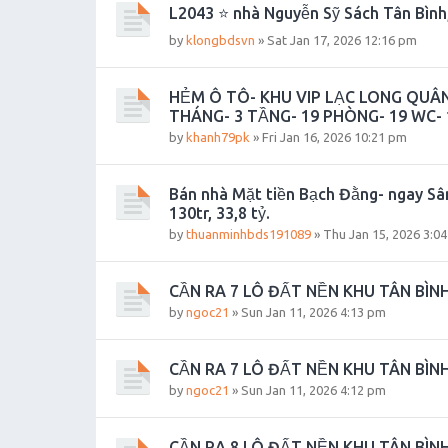
L2043 ⭐️ nhà Nguyễn Sỹ Sách Tân Bình,
by
klongbdsvn
»
Sat Jan 17, 2026 12:16 pm
HẺM Ô TÔ- KHU VIP LẠC LONG QUÂN
THÁNG- 3 TẦNG- 19 PHÒNG- 19 WC- 1
by
khanh79pk
»
Fri Jan 16, 2026 10:21 pm
Bán nhà Mặt tiền Bạch Đằng- ngay Sâ
130tr, 33,8 tỷ.
by
thuanminhbds191089
»
Thu Jan 15, 2026 3:0
CẦN RA 7 LÔ ĐẤT NỀN KHU TÂN BÌ
by
ngoc21
»
Sun Jan 11, 2026 4:13 pm
CẦN RA 7 LÔ ĐẤT NỀN KHU TÂN BÌ
by
ngoc21
»
Sun Jan 11, 2026 4:12 pm
CẦN RA 8 LÔ ĐẤT NỀN KHU TÂN BÌ