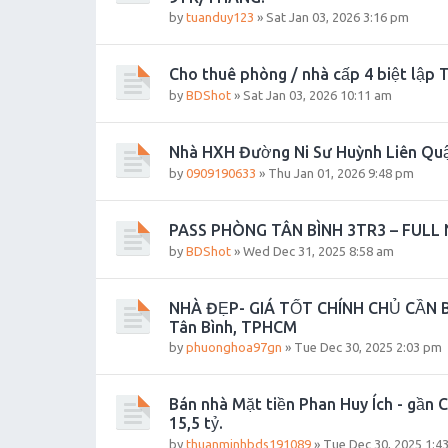
by
tuanduy123
»
Sat Jan 03, 2026 3:16 pm
Cho thuê phòng / nhà cấp 4 biệt lập 
by
BDShot
»
Sat Jan 03, 2026 10:11 am
Nhà HXH Đường Ni Sư Huỳnh Liên Quậ
by
0909190633
»
Thu Jan 01, 2026 9:48 pm
PASS PHÒNG TÂN BÌNH 3TR3 – FULL 
by
BDShot
»
Wed Dec 31, 2025 8:58 am
NHÀ ĐẸP- GIÁ TỐT CHÍNH CHỦ CẦN 
Tân Bình, TPHCM
by
phuonghoa97gn
»
Tue Dec 30, 2025 2:03 pm
Bán nhà Mặt tiền Phan Huy Ích - gần C
15,5 tỷ.
by
thuanminhbds191089
»
Tue Dec 30, 2025 1:4