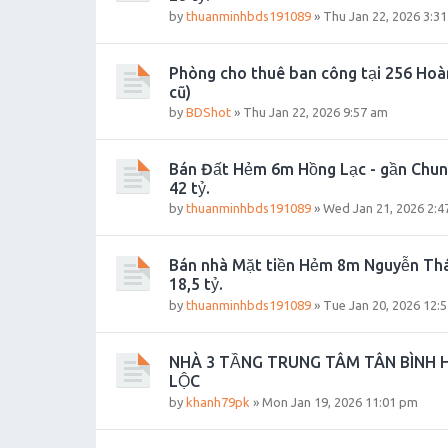
by
thuanminhbds191089
»
Thu Jan 22, 2026 3:3
Phòng cho thuê ban công tại 256 Hoà
cũ)
by
BDShot
»
Thu Jan 22, 2026 9:57 am
Bán Đất Hẻm 6m Hồng Lạc - gần Chung
42 tỷ.
by
thuanminhbds191089
»
Wed Jan 21, 2026 2:4
Bán nhà Mặt tiền Hẻm 8m Nguyễn Thái 
18,5 tỷ.
by
thuanminhbds191089
»
Tue Jan 20, 2026 12:
NHÀ 3 TẦNG TRUNG TÂM TÂN BÌNH 
LỘC
by
khanh79pk
»
Mon Jan 19, 2026 11:01 pm