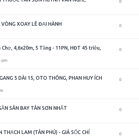
0
 VÒNG XOAY LÊ ĐẠI HÀNH
0
 Chợ, 4,6x20m, 5 Tầng - 11PN, HĐT 45 triệu,
0
5 pm
ANG 5 DÀI 15, OTO THÔNG, PHAN HUY ÍCH
0
am
GẦN SÂN BAY TÂN SƠN NHẤT
0
 THẠCH LAM (TÂN PHÚ) - GIÁ SỐC CHỈ
0