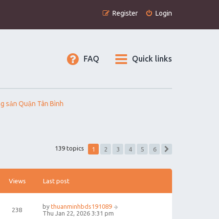
Register
Login
FAQ
Quick links
g sản Quận Tân Bình
1
139 topics
2
3
4
5
6
Next
Views
Last post
by
thuanminhbds191089
238
Thu Jan 22, 2026 3:31 pm