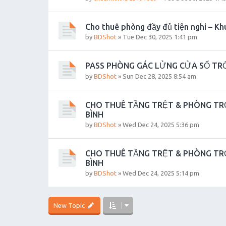
Cho thuê phòng đầy đủ tiện nghi – Kh
by
BDShot
»
Tue Dec 30, 2025 1:41 pm
PASS PHÒNG GÁC LỬNG CỬA SỔ TRỜI
by
BDShot
»
Sun Dec 28, 2025 8:54 am
CHO THUÊ TẦNG TRỆT & PHÒNG TRỌ
BÌNH
by
BDShot
»
Wed Dec 24, 2025 5:36 pm
CHO THUÊ TẦNG TRỆT & PHÒNG TRỌ
BÌNH
by
BDShot
»
Wed Dec 24, 2025 5:14 pm
New Topic