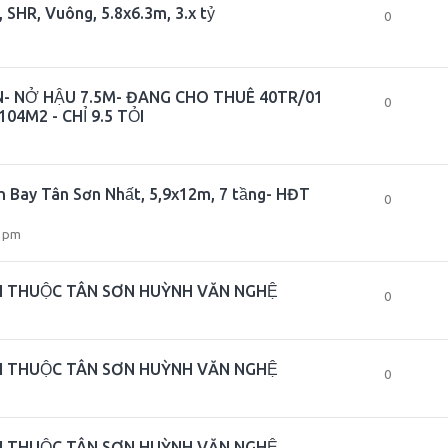
 SHR, Vuông, 5.8x6.3m, 3.x tỷ
0
- NỞ HẬU 7.5M- ĐANG CHO THUÊ 40TR/01
0
04M2 - CHỈ 9.5 TỎI
n Bay Tân Sơn Nhất, 5,9x12m, 7 tầng- HĐT
0
4 pm
NH THUỘC TÂN SƠN HUỲNH VĂN NGHỆ
0
NH THUỘC TÂN SƠN HUỲNH VĂN NGHỆ
0
NH THUỘC TÂN SƠN HUỲNH VĂN NGHỆ