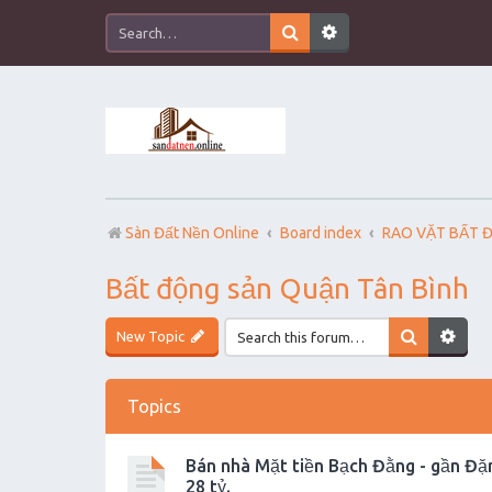
Sàn Đất Nền Online
Board index
RAO VẶT BẤT 
Bất động sản Quận Tân Bình
New Topic
Topics
Bán nhà Mặt tiền Bạch Đằng - gần Đặn
28 tỷ.