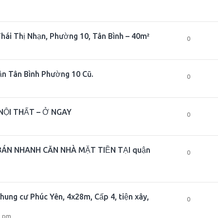
Thái Thị Nhạn, Phường 10, Tân Bình – 40m²
0
n Tân Bình Phường 10 Cũ.
0
NỘI THẤT – Ở NGAY
0
BÁN NHANH CĂN NHÀ MẶT TIỀN TẠI quận
0
hung cư Phúc Yên, 4x28m, Cấp 4, tiện xây,
0
3 pm