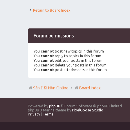
Return to Board Index
Forum permissions
You
cannot
post new topics in this forum
You
cannot
reply to topics in this forum
You
cannot
edit your posts in this forum
You
cannot
delete your posts in this forum
You
cannot
post attachments in this forum
Sàn Đất Nền Online
Board index
Powered by
phpBB
® Forum Software © phpBB Limited
phpBB 3 Marina theme by
PixelGoose Studio
Privacy
|
Terms