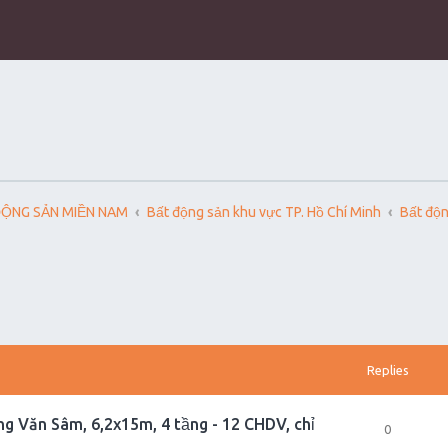
ĐỘNG SẢN MIỀN NAM
Bất động sản khu vực TP. Hồ Chí Minh
Bất độn
Replies
g Văn Sâm, 6,2x15m, 4 tầng - 12 CHDV, chỉ
0