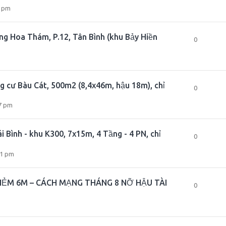
1 pm
ng Hoa Thám, P.12, Tân Bình (khu Bảy Hiền
0
 cư Bàu Cát, 500m2 (8,4x46m, hậu 18m), chỉ
0
7 pm
Bình - khu K300, 7x15m, 4 Tầng - 4 PN, chỉ
0
51 pm
HẺM 6M – CÁCH MẠNG THÁNG 8 NỠ HẬU TÀI
0