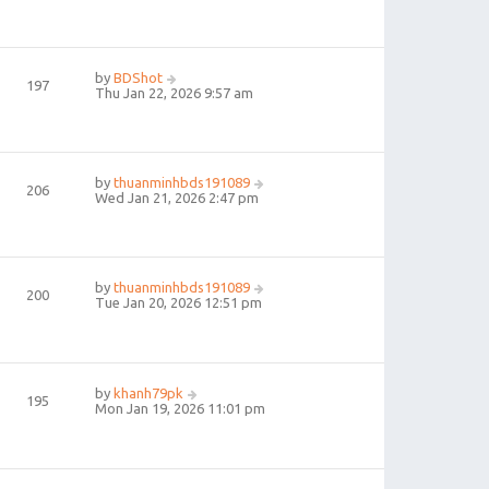
by
BDShot
197
Thu Jan 22, 2026 9:57 am
by
thuanminhbds191089
206
Wed Jan 21, 2026 2:47 pm
by
thuanminhbds191089
200
Tue Jan 20, 2026 12:51 pm
by
khanh79pk
195
Mon Jan 19, 2026 11:01 pm