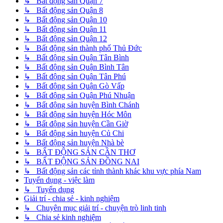
↳ Bất động sản Quận 7
↳ Bất động sản Quận 8
↳ Bất động sản Quận 10
↳ Bất động sản Quận 11
↳ Bất động sản Quận 12
↳ Bất động sản thành phố Thủ Đức
↳ Bất động sản Quận Tân Bình
↳ Bất động sản Quận Bình Tân
↳ Bất động sản Quận Tân Phú
↳ Bất động sản Quận Gò Vấp
↳ Bất động sản Quận Phú Nhuận
↳ Bất động sản huyện Bình Chánh
↳ Bất động sản huyện Hóc Môn
↳ Bất động sản huyện Cần Giờ
↳ Bất động sản huyện Củ Chi
↳ Bất động sản huyện Nhà bè
↳ BẤT ĐỘNG SẢN CẦN THƠ
↳ BẤT ĐỘNG SẢN ĐỒNG NAI
↳ Bất động sản các tỉnh thành khác khu vực phía Nam
Tuyển dụng - việc làm
↳ Tuyển dụng
Giải trí - chia sẻ - kinh nghiệm
↳ Chuyên mục giải trí - chuyện trò linh tinh
↳ Chia sẻ kinh nghiệm