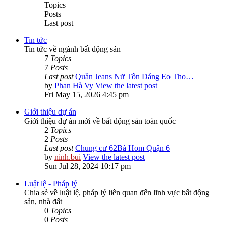
Topics
Posts
Last post
Tin tức
Tin tức về ngành bất động sản
7
Topics
7
Posts
Last post
Quần Jeans Nữ Tôn Dáng Eo Tho…
by
Phan Hà Vy
View the latest post
Fri May 15, 2026 4:45 pm
Giới thiệu dự án
Giới thiệu dự án mới về bất động sản toàn quốc
2
Topics
2
Posts
Last post
Chung cư 62Bà Hom Quận 6
by
ninh.bui
View the latest post
Sun Jul 28, 2024 10:17 pm
Luật lệ - Pháp lý
Chia sẻ về luật lệ, pháp lý liên quan đến lĩnh vực bất động
sản, nhà đất
0
Topics
0
Posts