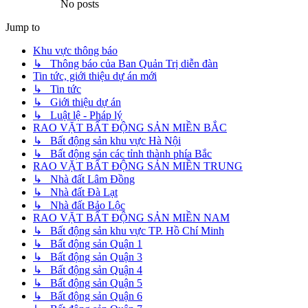
No posts
Jump to
Khu vực thông báo
↳ Thông báo của Ban Quản Trị diễn đàn
Tin tức, giới thiệu dự án mới
↳ Tin tức
↳ Giới thiệu dự án
↳ Luật lệ - Pháp lý
RAO VẶT BẤT ĐỘNG SẢN MIỀN BẮC
↳ Bất động sản khu vực Hà Nội
↳ Bất động sản các tỉnh thành phía Bắc
RAO VẶT BẤT ĐỘNG SẢN MIỀN TRUNG
↳ Nhà đất Lâm Đồng
↳ Nhà đất Đà Lạt
↳ Nhà đất Bảo Lộc
RAO VẶT BẤT ĐỘNG SẢN MIỀN NAM
↳ Bất động sản khu vực TP. Hồ Chí Minh
↳ Bất động sản Quận 1
↳ Bất động sản Quận 3
↳ Bất động sản Quận 4
↳ Bất động sản Quận 5
↳ Bất động sản Quận 6