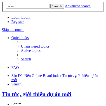
Advanced search
Search
Login
Login
Register
Skip to content
Quick links
Unanswered topics
Active topics
Search
FAQ
Sàn Đất Nền Online
Board index
Tin tức, giới thiệu dự án
mới
Search
Tin tức, giới thiệu dự án mới
Forum