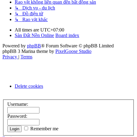
Rao vặt không liên quan đến bất động sản
↳ Dịch vụ - du lịch
↳ Đồ điện tử
↳ Rao vặt khác
All times are
UTC+07:00
Sàn Đất Nền Online
Board index
Powered by
phpBB
® Forum Software © phpBB Limited
phpBB 3 Marina theme by
PixelGoose Studio
Privacy
|
Terms
Delete cookies
Username:
Password:
Remember me