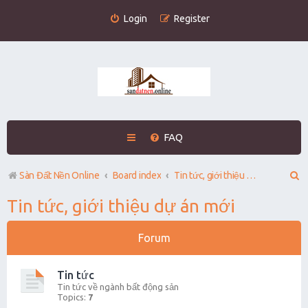
Login
Register
FAQ
S
Sàn Đất Nền Online
Board index
Tin tức, giới thiệu dự án mới
e
Tin tức, giới thiệu dự án mới
a
r
Forum
c
Tin tức
h
Tin tức về ngành bất động sản
Topics:
7