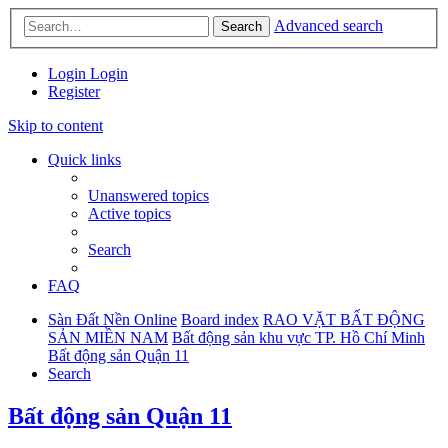
Advanced search
Search
Login
Login
Register
Skip to content
Quick links
Unanswered topics
Active topics
Search
FAQ
Sàn Đất Nền Online
Board index
RAO VẶT BẤT ĐỘNG
SẢN MIỀN NAM
Bất động sản khu vực TP. Hồ Chí Minh
Bất động sản Quận 11
Search
Bất động sản Quận 11