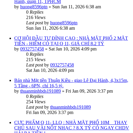
Hành, quận 11, TPHCM
by
huong8596ptn
»
Sun Jan 11, 2026 6:38 am
0
Replies
216
Views
Last post
by
huong8596ptn
Sun Jan 11, 2026 6:38 am
CƠ HỘI ĐẦU TƯ ĐỈNH CAO : NHÀ MẶT PHỐ 2 MẶT
TIỀN - HIẾM CÓ TẠI Q 11, GIÁ CHỈ 8.2 TỶ
by
0932757458
»
Sat Jan 10, 2026 4:09 pm
0
Replies
215
Views
Last post
by
0932757458
Sat Jan 10, 2026 4:09 pm
Bán nhà Mặt tiền Thuận Kiều - giao Lê Đại Hành, 4,3x15m,
5 Tầng - 6PN, chỉ 16,5 tỷ.
by
thuanminhbds191089
»
Fri Jan 09, 2026 3:37 pm
0
Replies
254
Views
Last post
by
thuanminhbds191089
Fri Jan 09, 2026 3:37 pm
CỰC PHẨM Q 11- LLQ : NHÀ MẶT PHỐ 10M _ THAY
CHỦ SAU VÀI NỐT NHẠC ? 8.X TỶ CÓ NGAY CHDV