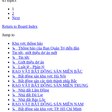
43 topics
1
2
Next
Return to Board Index
Jump to
Khu vực thông báo
↳ Thông báo của Ban Quản Trị diễn đàn
Tin tức, giới thiệu dự án mới
↳ Tin tức
↳ Giới thiệu dự án
↳ Luật lệ - Pháp lý
RAO VẶT BẤT ĐỘNG SẢN MIỀN BẮC
↳ Bất động sản khu vực Hà Nội
↳ Bất động sản các tỉnh thành phía Bắc
RAO VẶT BẤT ĐỘNG SẢN MIỀN TRUNG
↳ Nhà đất Lâm Đồng
↳ Nhà đất Đà Lạt
↳ Nhà đất Bảo Lộc
RAO VẶT BẤT ĐỘNG SẢN MIỀN NAM
↳ Bất động sản khu vực TP. Hồ Chí Minh