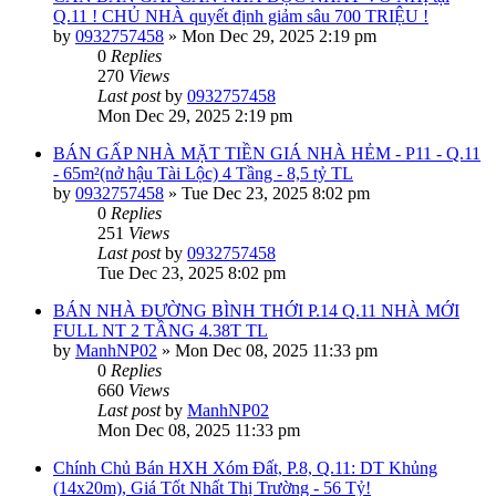
Q.11 ! CHỦ NHÀ quyết định giảm sâu 700 TRIỆU !
by
0932757458
»
Mon Dec 29, 2025 2:19 pm
0
Replies
270
Views
Last post
by
0932757458
Mon Dec 29, 2025 2:19 pm
BÁN GẤP NHÀ MẶT TIỀN GIÁ NHÀ HẺM - P11 - Q.11
- 65m²(nở hậu Tài Lộc) 4 Tầng - 8,5 tỷ TL
by
0932757458
»
Tue Dec 23, 2025 8:02 pm
0
Replies
251
Views
Last post
by
0932757458
Tue Dec 23, 2025 8:02 pm
BÁN NHÀ ĐƯỜNG BÌNH THỚI P.14 Q.11 NHÀ MỚI
FULL NT 2 TẦNG 4.38T TL
by
ManhNP02
»
Mon Dec 08, 2025 11:33 pm
0
Replies
660
Views
Last post
by
ManhNP02
Mon Dec 08, 2025 11:33 pm
Chính Chủ Bán HXH Xóm Đất, P.8, Q.11: DT Khủng
(14x20m), Giá Tốt Nhất Thị Trường - 56 Tỷ!