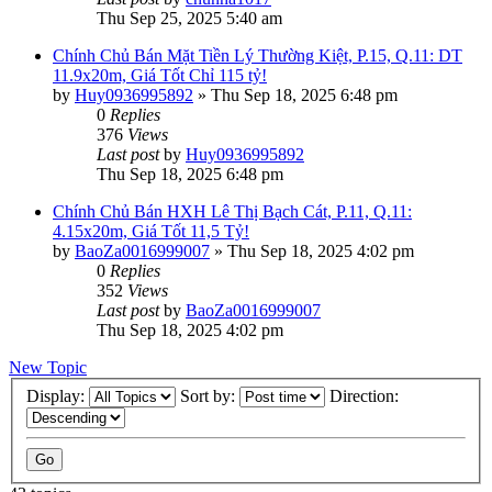
Thu Sep 25, 2025 5:40 am
Chính Chủ Bán Mặt Tiền Lý Thường Kiệt, P.15, Q.11: DT
11.9x20m, Giá Tốt Chỉ 115 tỷ!
by
Huy0936995892
»
Thu Sep 18, 2025 6:48 pm
0
Replies
376
Views
Last post
by
Huy0936995892
Thu Sep 18, 2025 6:48 pm
Chính Chủ Bán HXH Lê Thị Bạch Cát, P.11, Q.11:
4.15x20m, Giá Tốt 11,5 Tỷ!
by
BaoZa0016999007
»
Thu Sep 18, 2025 4:02 pm
0
Replies
352
Views
Last post
by
BaoZa0016999007
Thu Sep 18, 2025 4:02 pm
New Topic
Display:
Sort by:
Direction: