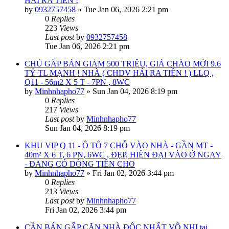
HÁI RA TIỀN !
by
0932757458
»
Tue Jan 06, 2026 2:21 pm
0
Replies
223
Views
Last post
by
0932757458
Tue Jan 06, 2026 2:21 pm
CHỦ GẤP BÁN GIẢM 500 TRIỆU, GIÁ CHÀO MỚI 9.6
TỶ TL MẠNH ! NHÀ ( CHDV HÁI RA TIỀN ! ) LLQ ,
Q11 - 56m2 X 5 T - 7PN , 8WC
by
Minhnhapho77
»
Sun Jan 04, 2026 8:19 pm
0
Replies
217
Views
Last post
by
Minhnhapho77
Sun Jan 04, 2026 8:19 pm
KHU VIP Q 11 - Ô TÔ 7 CHỖ VÀO NHÀ - GẦN MT -
40m² X 6 T, 6 PN, 6WC , ĐẸP, HIỆN ĐẠI VÀO Ở NGAY
- ĐANG CÓ DÒNG TIỀN CHO
by
Minhnhapho77
»
Fri Jan 02, 2026 3:44 pm
0
Replies
213
Views
Last post
by
Minhnhapho77
Fri Jan 02, 2026 3:44 pm
CẦN BÁN GẤP CĂN NHÀ ĐỘC NHẤT VÔ NHỊ tại