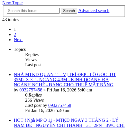
New Topic
Advanced search
Search
43 topics
1
2
Next
Topics
Replies
Views
Last post
NHÀ MTKD QUẬN 11 - VỊ TRÍ ĐẸP - LÔ GÓC -DT
35M2 X 3T - NGANG 4.3M - KINH DOANH ĐA
NGÀNH NGHỀ - ĐANG CHO THUÊ MẶT BẰNG
by
0932757458
»
Fri Jan 16, 2026 5:40 am
0
Replies
256
Views
Last post
by
0932757458
Fri Jan 16, 2026 5:40 am
HOT ! Nhà MP Q 11 - MTKD NGAY 3 THÁNG 2 - LÝ
NAM ĐẾ - NGUYỄN CHÍ THANH - 3T- 2PN - 3WC CHỈ