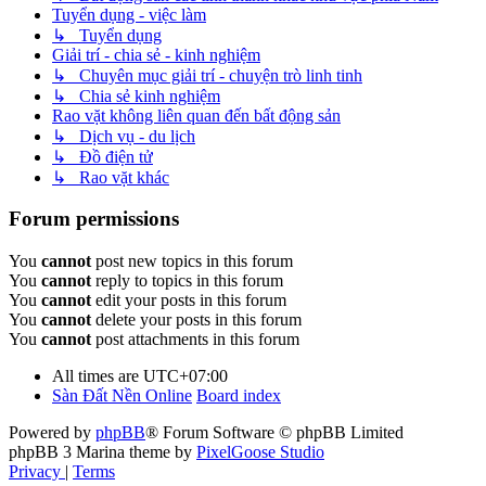
Tuyển dụng - việc làm
↳ Tuyển dụng
Giải trí - chia sẻ - kinh nghiệm
↳ Chuyên mục giải trí - chuyện trò linh tinh
↳ Chia sẻ kinh nghiệm
Rao vặt không liên quan đến bất động sản
↳ Dịch vụ - du lịch
↳ Đồ điện tử
↳ Rao vặt khác
Forum permissions
You
cannot
post new topics in this forum
You
cannot
reply to topics in this forum
You
cannot
edit your posts in this forum
You
cannot
delete your posts in this forum
You
cannot
post attachments in this forum
All times are
UTC+07:00
Sàn Đất Nền Online
Board index
Powered by
phpBB
® Forum Software © phpBB Limited
phpBB 3 Marina theme by
PixelGoose Studio
Privacy
|
Terms