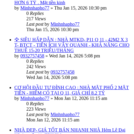
HƠN 6 TỶ . Mặt tiền kinh
by
Minhnhapho77
»
Thu Jan 15, 2026 10:30 pm
0
Replies
217
Views
Last post
by
Minhnhapho77
Thu Jan 15, 2026 10:30 pm
🦅 SIÊU HẤP DẪN : NHÀ MTKD- P11 Q 11 - 42M2 X 3
T- BTCT - TIỆN ÍCH VÂY QUANH - KHẢ NĂNG CHO
THUÊ 15-20 TRIỆU/THÁNG
by
0932757458
»
Wed Jan 14, 2026 5:08 pm
0
Replies
242
Views
Last post
by
0932757458
Wed Jan 14, 2026 5:08 pm
CƠ HỘI ĐẦU TƯ ĐỈNH CAO : NHÀ MẶT PHỐ 2 MẶT
TIỀN - HIẾM CÓ TẠI Q 11, GIÁ CHỈ 8.2 TỶ
by
Minhnhapho77
»
Mon Jan 12, 2026 11:15 am
0
Replies
223
Views
Last post
by
Minhnhapho77
Mon Jan 12, 2026 11:15 am
NHÀ ĐẸP- GIÁ TỐT BÁN NHANH NHÀ Hẻm Lê Đại