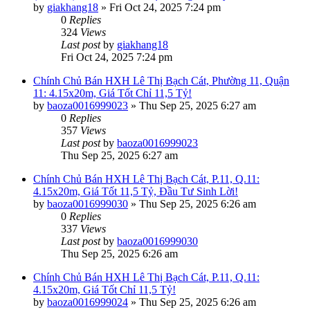
by
giakhang18
»
Fri Oct 24, 2025 7:24 pm
0
Replies
324
Views
Last post
by
giakhang18
Fri Oct 24, 2025 7:24 pm
Chính Chủ Bán HXH Lê Thị Bạch Cát, Phường 11, Quận
11: 4.15x20m, Giá Tốt Chỉ 11,5 Tỷ!
by
baoza0016999023
»
Thu Sep 25, 2025 6:27 am
0
Replies
357
Views
Last post
by
baoza0016999023
Thu Sep 25, 2025 6:27 am
Chính Chủ Bán HXH Lê Thị Bạch Cát, P.11, Q.11:
4.15x20m, Giá Tốt 11,5 Tỷ, Đầu Tư Sinh Lời!
by
baoza0016999030
»
Thu Sep 25, 2025 6:26 am
0
Replies
337
Views
Last post
by
baoza0016999030
Thu Sep 25, 2025 6:26 am
Chính Chủ Bán HXH Lê Thị Bạch Cát, P.11, Q.11:
4.15x20m, Giá Tốt Chỉ 11,5 Tỷ!
by
baoza0016999024
»
Thu Sep 25, 2025 6:26 am