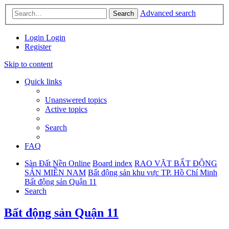
Advanced search
Search
Login
Login
Register
Skip to content
Quick links
Unanswered topics
Active topics
Search
FAQ
Sàn Đất Nền Online
Board index
RAO VẶT BẤT ĐỘNG
SẢN MIỀN NAM
Bất động sản khu vực TP. Hồ Chí Minh
Bất động sản Quận 11
Search
Bất động sản Quận 11