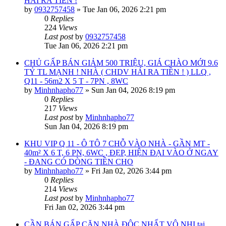
HÁI RA TIỀN !
by
0932757458
»
Tue Jan 06, 2026 2:21 pm
0
Replies
224
Views
Last post
by
0932757458
Tue Jan 06, 2026 2:21 pm
CHỦ GẤP BÁN GIẢM 500 TRIỆU, GIÁ CHÀO MỚI 9.6
TỶ TL MẠNH ! NHÀ ( CHDV HÁI RA TIỀN ! ) LLQ ,
Q11 - 56m2 X 5 T - 7PN , 8WC
by
Minhnhapho77
»
Sun Jan 04, 2026 8:19 pm
0
Replies
217
Views
Last post
by
Minhnhapho77
Sun Jan 04, 2026 8:19 pm
KHU VIP Q 11 - Ô TÔ 7 CHỖ VÀO NHÀ - GẦN MT -
40m² X 6 T, 6 PN, 6WC , ĐẸP, HIỆN ĐẠI VÀO Ở NGAY
- ĐANG CÓ DÒNG TIỀN CHO
by
Minhnhapho77
»
Fri Jan 02, 2026 3:44 pm
0
Replies
214
Views
Last post
by
Minhnhapho77
Fri Jan 02, 2026 3:44 pm
CẦN BÁN GẤP CĂN NHÀ ĐỘC NHẤT VÔ NHỊ tại