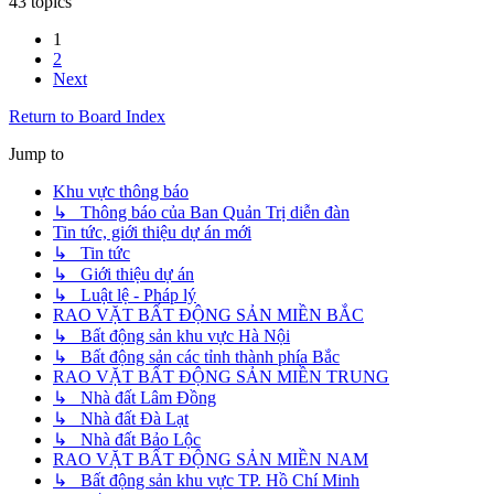
43 topics
1
2
Next
Return to Board Index
Jump to
Khu vực thông báo
↳ Thông báo của Ban Quản Trị diễn đàn
Tin tức, giới thiệu dự án mới
↳ Tin tức
↳ Giới thiệu dự án
↳ Luật lệ - Pháp lý
RAO VẶT BẤT ĐỘNG SẢN MIỀN BẮC
↳ Bất động sản khu vực Hà Nội
↳ Bất động sản các tỉnh thành phía Bắc
RAO VẶT BẤT ĐỘNG SẢN MIỀN TRUNG
↳ Nhà đất Lâm Đồng
↳ Nhà đất Đà Lạt
↳ Nhà đất Bảo Lộc
RAO VẶT BẤT ĐỘNG SẢN MIỀN NAM
↳ Bất động sản khu vực TP. Hồ Chí Minh