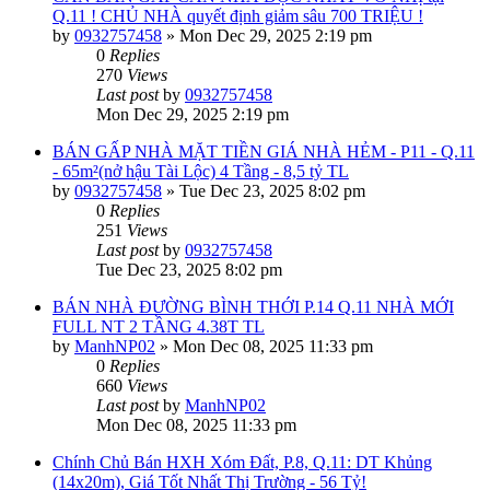
Q.11 ! CHỦ NHÀ quyết định giảm sâu 700 TRIỆU !
by
0932757458
»
Mon Dec 29, 2025 2:19 pm
0
Replies
270
Views
Last post
by
0932757458
Mon Dec 29, 2025 2:19 pm
BÁN GẤP NHÀ MẶT TIỀN GIÁ NHÀ HẺM - P11 - Q.11
- 65m²(nở hậu Tài Lộc) 4 Tầng - 8,5 tỷ TL
by
0932757458
»
Tue Dec 23, 2025 8:02 pm
0
Replies
251
Views
Last post
by
0932757458
Tue Dec 23, 2025 8:02 pm
BÁN NHÀ ĐƯỜNG BÌNH THỚI P.14 Q.11 NHÀ MỚI
FULL NT 2 TẦNG 4.38T TL
by
ManhNP02
»
Mon Dec 08, 2025 11:33 pm
0
Replies
660
Views
Last post
by
ManhNP02
Mon Dec 08, 2025 11:33 pm
Chính Chủ Bán HXH Xóm Đất, P.8, Q.11: DT Khủng
(14x20m), Giá Tốt Nhất Thị Trường - 56 Tỷ!