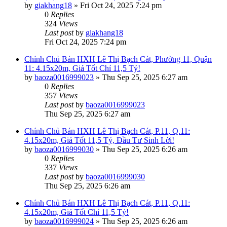
by
giakhang18
»
Fri Oct 24, 2025 7:24 pm
0
Replies
324
Views
Last post
by
giakhang18
Fri Oct 24, 2025 7:24 pm
Chính Chủ Bán HXH Lê Thị Bạch Cát, Phường 11, Quận
11: 4.15x20m, Giá Tốt Chỉ 11,5 Tỷ!
by
baoza0016999023
»
Thu Sep 25, 2025 6:27 am
0
Replies
357
Views
Last post
by
baoza0016999023
Thu Sep 25, 2025 6:27 am
Chính Chủ Bán HXH Lê Thị Bạch Cát, P.11, Q.11:
4.15x20m, Giá Tốt 11,5 Tỷ, Đầu Tư Sinh Lời!
by
baoza0016999030
»
Thu Sep 25, 2025 6:26 am
0
Replies
337
Views
Last post
by
baoza0016999030
Thu Sep 25, 2025 6:26 am
Chính Chủ Bán HXH Lê Thị Bạch Cát, P.11, Q.11:
4.15x20m, Giá Tốt Chỉ 11,5 Tỷ!
by
baoza0016999024
»
Thu Sep 25, 2025 6:26 am