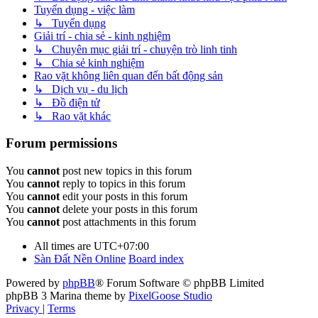
Tuyển dụng - việc làm
↳ Tuyển dụng
Giải trí - chia sẻ - kinh nghiệm
↳ Chuyên mục giải trí - chuyện trò linh tinh
↳ Chia sẻ kinh nghiệm
Rao vặt không liên quan đến bất động sản
↳ Dịch vụ - du lịch
↳ Đồ điện tử
↳ Rao vặt khác
Forum permissions
You
cannot
post new topics in this forum
You
cannot
reply to topics in this forum
You
cannot
edit your posts in this forum
You
cannot
delete your posts in this forum
You
cannot
post attachments in this forum
All times are
UTC+07:00
Sàn Đất Nền Online
Board index
Powered by
phpBB
® Forum Software © phpBB Limited
phpBB 3 Marina theme by
PixelGoose Studio
Privacy
|
Terms