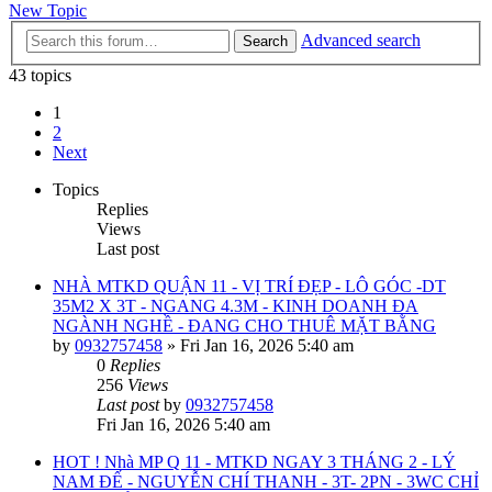
New Topic
Advanced search
Search
43 topics
1
2
Next
Topics
Replies
Views
Last post
NHÀ MTKD QUẬN 11 - VỊ TRÍ ĐẸP - LÔ GÓC -DT
35M2 X 3T - NGANG 4.3M - KINH DOANH ĐA
NGÀNH NGHỀ - ĐANG CHO THUÊ MẶT BẰNG
by
0932757458
»
Fri Jan 16, 2026 5:40 am
0
Replies
256
Views
Last post
by
0932757458
Fri Jan 16, 2026 5:40 am
HOT ! Nhà MP Q 11 - MTKD NGAY 3 THÁNG 2 - LÝ
NAM ĐẾ - NGUYỄN CHÍ THANH - 3T- 2PN - 3WC CHỈ