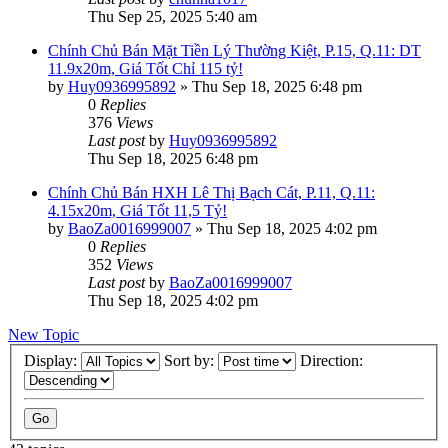
Thu Sep 25, 2025 5:40 am
Chính Chủ Bán Mặt Tiền Lý Thường Kiệt, P.15, Q.11: DT
11.9x20m, Giá Tốt Chỉ 115 tỷ!
by
Huy0936995892
»
Thu Sep 18, 2025 6:48 pm
0
Replies
376
Views
Last post
by
Huy0936995892
Thu Sep 18, 2025 6:48 pm
Chính Chủ Bán HXH Lê Thị Bạch Cát, P.11, Q.11:
4.15x20m, Giá Tốt 11,5 Tỷ!
by
BaoZa0016999007
»
Thu Sep 18, 2025 4:02 pm
0
Replies
352
Views
Last post
by
BaoZa0016999007
Thu Sep 18, 2025 4:02 pm
New Topic
Display:
Sort by:
Direction: