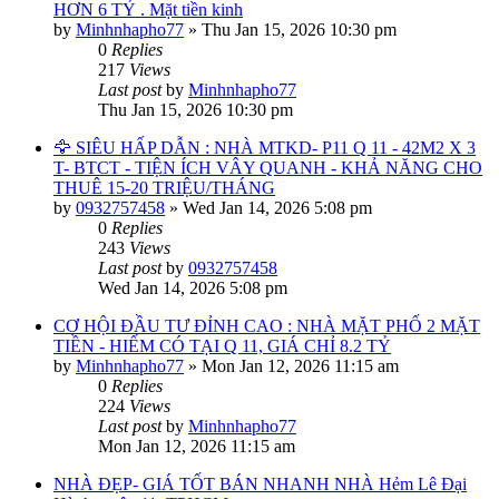
HƠN 6 TỶ . Mặt tiền kinh
by
Minhnhapho77
»
Thu Jan 15, 2026 10:30 pm
0
Replies
217
Views
Last post
by
Minhnhapho77
Thu Jan 15, 2026 10:30 pm
🦅 SIÊU HẤP DẪN : NHÀ MTKD- P11 Q 11 - 42M2 X 3
T- BTCT - TIỆN ÍCH VÂY QUANH - KHẢ NĂNG CHO
THUÊ 15-20 TRIỆU/THÁNG
by
0932757458
»
Wed Jan 14, 2026 5:08 pm
0
Replies
243
Views
Last post
by
0932757458
Wed Jan 14, 2026 5:08 pm
CƠ HỘI ĐẦU TƯ ĐỈNH CAO : NHÀ MẶT PHỐ 2 MẶT
TIỀN - HIẾM CÓ TẠI Q 11, GIÁ CHỈ 8.2 TỶ
by
Minhnhapho77
»
Mon Jan 12, 2026 11:15 am
0
Replies
224
Views
Last post
by
Minhnhapho77
Mon Jan 12, 2026 11:15 am
NHÀ ĐẸP- GIÁ TỐT BÁN NHANH NHÀ Hẻm Lê Đại