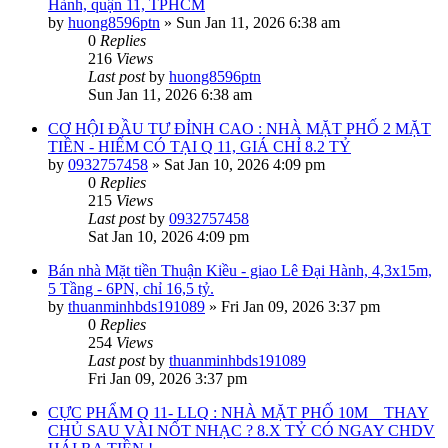
Hành, quận 11, TPHCM
by
huong8596ptn
»
Sun Jan 11, 2026 6:38 am
0
Replies
216
Views
Last post
by
huong8596ptn
Sun Jan 11, 2026 6:38 am
CƠ HỘI ĐẦU TƯ ĐỈNH CAO : NHÀ MẶT PHỐ 2 MẶT
TIỀN - HIẾM CÓ TẠI Q 11, GIÁ CHỈ 8.2 TỶ
by
0932757458
»
Sat Jan 10, 2026 4:09 pm
0
Replies
215
Views
Last post
by
0932757458
Sat Jan 10, 2026 4:09 pm
Bán nhà Mặt tiền Thuận Kiều - giao Lê Đại Hành, 4,3x15m,
5 Tầng - 6PN, chỉ 16,5 tỷ.
by
thuanminhbds191089
»
Fri Jan 09, 2026 3:37 pm
0
Replies
254
Views
Last post
by
thuanminhbds191089
Fri Jan 09, 2026 3:37 pm
CỰC PHẨM Q 11- LLQ : NHÀ MẶT PHỐ 10M _ THAY
CHỦ SAU VÀI NỐT NHẠC ? 8.X TỶ CÓ NGAY CHDV