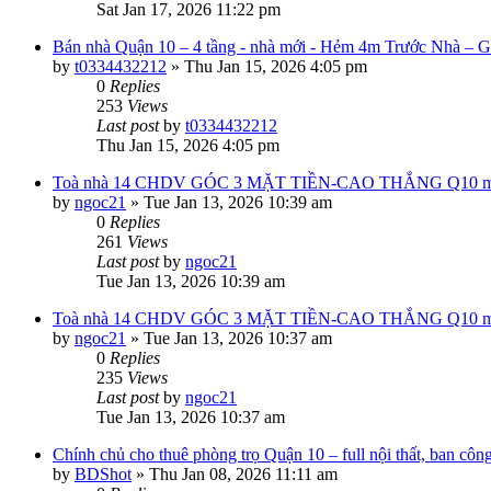
Sat Jan 17, 2026 11:22 pm
Bán nhà Quận 10 – 4 tầng - nhà mới - Hẻm 4m Trước Nhà – G
by
t0334432212
»
Thu Jan 15, 2026 4:05 pm
0
Replies
253
Views
Last post
by
t0334432212
Thu Jan 15, 2026 4:05 pm
Toà nhà 14 CHDV GÓC 3 MẶT TIỀN-CAO THẮNG Q10 mới 100%
by
ngoc21
»
Tue Jan 13, 2026 10:39 am
0
Replies
261
Views
Last post
by
ngoc21
Tue Jan 13, 2026 10:39 am
Toà nhà 14 CHDV GÓC 3 MẶT TIỀN-CAO THẮNG Q10 mới 100%
by
ngoc21
»
Tue Jan 13, 2026 10:37 am
0
Replies
235
Views
Last post
by
ngoc21
Tue Jan 13, 2026 10:37 am
Chính chủ cho thuê phòng trọ Quận 10 – full nội thất, ban côn
by
BDShot
»
Thu Jan 08, 2026 11:11 am