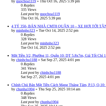
by
quochoa1119
»
Thu Oct 16, 2025 5:39 pm
0
Replies
335
Views
Last post
by
quochoa1119
Thu Oct 16, 2025 5:39 pm
4 TỶ 350- BÁN NHÀ CMT8 QUẬN 10 – XE HƠI TỚI TẬ
by
minhnho323
»
Tue Oct 14, 2025 2:52 pm
0
Replies
328
Views
Last post
by
minhnho323
Tue Oct 14, 2025 2:52 pm
Mặt Tiền 3/2, Phường 11, Quận 10: DT 5.8x7m, Giá Tốt Chỉ 
by
chinhchu1188
»
Sat Sep 27, 2025 4:01 pm
0
Replies
341
Views
Last post
by
chinhchu1188
Sat Sep 27, 2025 4:01 pm
Chính Chủ Bán Mặt Tiền Cách Mạng Tháng Tám, P.13, Q.10: 
by
chunha1004
»
Thu Sep 25, 2025 10:14 am
0
Replies
348
Views
Last post
by
chunha1004