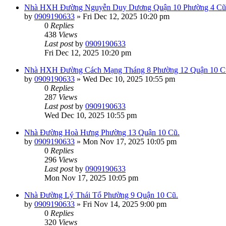
Nhà HXH Đường Nguyễn Duy Dương Quận 10 Phường 4 Cũ
by
0909190633
»
Fri Dec 12, 2025 10:20 pm
0
Replies
438
Views
Last post
by
0909190633
Fri Dec 12, 2025 10:20 pm
Nhà HXH Đường Cách Mạng Tháng 8 Phường 12 Quận 10 C
by
0909190633
»
Wed Dec 10, 2025 10:55 pm
0
Replies
287
Views
Last post
by
0909190633
Wed Dec 10, 2025 10:55 pm
Nhà Đường Hoà Hưng Phường 13 Quận 10 Cũ.
by
0909190633
»
Mon Nov 17, 2025 10:05 pm
0
Replies
296
Views
Last post
by
0909190633
Mon Nov 17, 2025 10:05 pm
Nhà Đường Lý Thái Tổ Phường 9 Quận 10 Cũ.
by
0909190633
»
Fri Nov 14, 2025 9:00 pm
0
Replies
320
Views