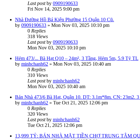
Last post
by
0909190633
Fri Nov 14, 2025 9:00 pm
Nhà Đường Hồ Bá Kiện Phường 15 Quận 10 Cũ.
by
0909190633
»
Mon Nov 03, 2025 10:10 pm
0
Replies
318
Views
Last post
by
0909190633
Mon Nov 03, 2025 10:10 pm
Hẻm 473/... Bà Hạt Q10 – 24m², 3 Tầng, Hẻm 5m, 5.9 Tỷ TL
by
minhchanh62
»
Mon Nov 03, 2025 10:40 am
0
Replies
310
Views
Last post
by
minhchanh62
Mon Nov 03, 2025 10:40 am
Bán Nhà 473/6 Bà Hạt, Quận 10. DT: 3.1m*8m. CN: 23m2. 3 T
by
minhchanh62
»
Tue Oct 21, 2025 12:06 pm
0
Replies
320
Views
Last post
by
minhchanh62
Tue Oct 21, 2025 12:06 pm
13,999 TỶ: BÁN NHÀ MẶT TIỀN CHỢ TRUNG TÂM QUẬ