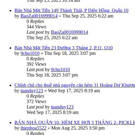
Thu Sep 25, 2025 10:14 am
Bán Nhà Mặt Tiền 149 Thành Thái, P Diên Hồng, Quận 10
by
BaoZa0016999014
»
Thu Sep 25, 2025 6:22 am
0
Replies
344
Views
Last post
by
BaoZa0016999014
Thu Sep 25, 2025 6:22 am
Bán Nhà Mặt Tiền 23 Đường 3 Tháng 2, P.11, Q10
by
9chu1010
»
Thu Sep 18, 2025 3:07 pm
0
Replies
392
Views
Last post
by
9chu1010
Thu Sep 18, 2025 3:07 pm
Chính chủ cho thuê nhà nguyên căn hẻm 31 Hoàng Dư Khương
by
tuanduy123
»
Wed Sep 17, 2025 8:19 am
0
Replies
372
Views
Last post
by
tuanduy123
Wed Sep 17, 2025 8:19 am
BÁN NHÀ QUẬN 10- HẺM XE HƠI 3 THÁNG 2- PICKL
by
thienhoa5522
»
Mon Aug 25, 2025 3:50 pm
0
Replies