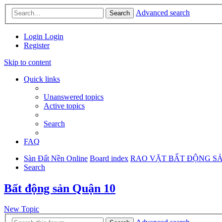
Advanced search
Search
Login
Login
Register
Skip to content
Quick links
Unanswered topics
Active topics
Search
FAQ
Sàn Đất Nền Online
Board index
RAO VẶT BẤT ĐỘNG S
Search
Bất động sản Quận 10
New Topic