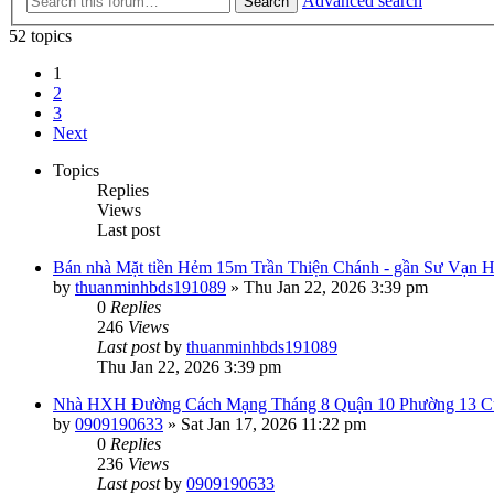
Advanced search
Search
52 topics
1
2
3
Next
Topics
Replies
Views
Last post
Bán nhà Mặt tiền Hẻm 15m Trần Thiện Chánh - gần Sư Vạn Hạn
by
thuanminhbds191089
»
Thu Jan 22, 2026 3:39 pm
0
Replies
246
Views
Last post
by
thuanminhbds191089
Thu Jan 22, 2026 3:39 pm
Nhà HXH Đường Cách Mạng Tháng 8 Quận 10 Phường 13 C
by
0909190633
»
Sat Jan 17, 2026 11:22 pm
0
Replies
236
Views
Last post
by
0909190633