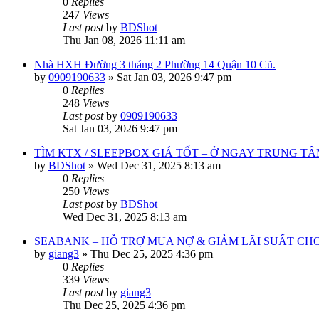
0
Replies
247
Views
Last post
by
BDShot
Thu Jan 08, 2026 11:11 am
Nhà HXH Đường 3 tháng 2 Phường 14 Quận 10 Cũ.
by
0909190633
»
Sat Jan 03, 2026 9:47 pm
0
Replies
248
Views
Last post
by
0909190633
Sat Jan 03, 2026 9:47 pm
TÌM KTX / SLEEPBOX GIÁ TỐT – Ở NGAY TRUNG TÂ
by
BDShot
»
Wed Dec 31, 2025 8:13 am
0
Replies
250
Views
Last post
by
BDShot
Wed Dec 31, 2025 8:13 am
SEABANK – HỖ TRỢ MUA NỢ & GIẢM LÃI SUẤT C
by
giang3
»
Thu Dec 25, 2025 4:36 pm
0
Replies
339
Views
Last post
by
giang3
Thu Dec 25, 2025 4:36 pm