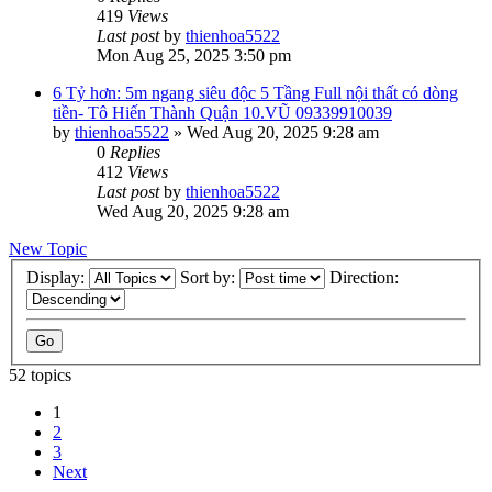
419
Views
Last post
by
thienhoa5522
Mon Aug 25, 2025 3:50 pm
6 Tỷ hơn: 5m ngang siêu độc 5 Tầng Full nội thất có dòng
tiền- Tô Hiến Thành Quận 10.VŨ 09339910039
by
thienhoa5522
»
Wed Aug 20, 2025 9:28 am
0
Replies
412
Views
Last post
by
thienhoa5522
Wed Aug 20, 2025 9:28 am
New Topic
Display:
Sort by:
Direction:
52 topics
1
2
3
Next