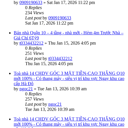
by
0909190633
»
Sat Jan 17, 2026 11:22 pm
0
Replies
234
Views
Last post
by
0909190633
Sat Jan 17, 2026 11:22 pm
Bán nhà Quận 10 – 4 tầng - nhà mới - Hẻm 4m Trước Nhà –
Giá Chỉ 6Tỷ9
by
t0334432212
»
Thu Jan 15, 2026 4:05 pm
0
Replies
251
Views
Last post
by
t0334432212
Thu Jan 15, 2026 4:05 pm
Toà nhà 14 CHDV GÓC 3 MẶT TIỀN-CAO THẮNG Q10
mới 100% - Có thang máy - siêu vị trí khu vực Ngay khu cao
cấp Hà Đô
by
ngoc21
»
Tue Jan 13, 2026 10:39 am
0
Replies
257
Views
Last post
by
ngoc21
Tue Jan 13, 2026 10:39 am
Toà nhà 14 CHDV GÓC 3 MẶT TIỀN-CAO THẮNG Q10
mới 100% - Có thang máy - siêu vị trí khu vực Ngay khu cao