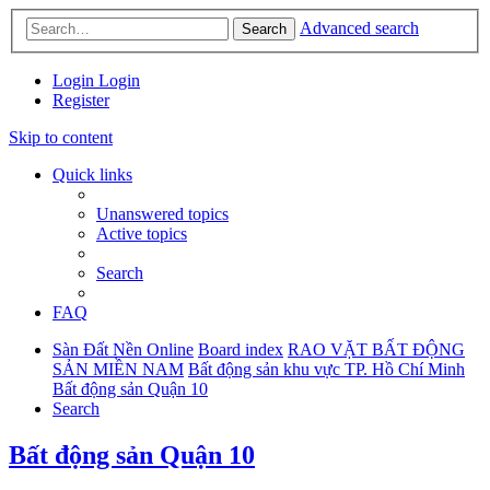
Advanced search
Search
Login
Login
Register
Skip to content
Quick links
Unanswered topics
Active topics
Search
FAQ
Sàn Đất Nền Online
Board index
RAO VẶT BẤT ĐỘNG
SẢN MIỀN NAM
Bất động sản khu vực TP. Hồ Chí Minh
Bất động sản Quận 10
Search
Bất động sản Quận 10