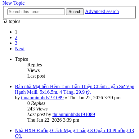
New Topic
Advanced search
Search
52 topics
1
2
3
Next
Topics
Replies
Views
Last post
Bán nhà Mặt tiền Hẻm 15m Trần Thiện Chánh - gần Sư Vạn
Hạnh Maill, 5x16,5m, 4 Tầng, 29,9 tỷ.
by
thuanminhbds191089
»
Thu Jan 22, 2026 3:39 pm
0
Replies
243
Views
Last post
by
thuanminhbds191089
Thu Jan 22, 2026 3:39 pm
Nhà HXH Đường Cách Mạng Tháng 8 Quận 10 Phường 13
Cũ.