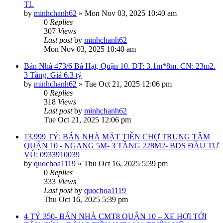
TL
by
minhchanh62
»
Mon Nov 03, 2025 10:40 am
0
Replies
307
Views
Last post
by
minhchanh62
Mon Nov 03, 2025 10:40 am
Bán Nhà 473/6 Bà Hạt, Quận 10. DT: 3.1m*8m. CN: 23m2.
3 Tầng. Giá 6.3 tỷ
by
minhchanh62
»
Tue Oct 21, 2025 12:06 pm
0
Replies
318
Views
Last post
by
minhchanh62
Tue Oct 21, 2025 12:06 pm
13,999 TỶ: BÁN NHÀ MẶT TIỀN CHỢ TRUNG TÂM
QUẬN 10 - NGANG 5M- 3 TẦNG 228M2- BDS ĐẦU TƯ
VŨ: 0933910039
by
quochoa1119
»
Thu Oct 16, 2025 5:39 pm
0
Replies
333
Views
Last post
by
quochoa1119
Thu Oct 16, 2025 5:39 pm
4 TỶ 350- BÁN NHÀ CMT8 QUẬN 10 – XE HƠI TỚI