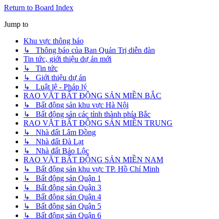
Return to Board Index
Jump to
Khu vực thông báo
↳ Thông báo của Ban Quản Trị diễn đàn
Tin tức, giới thiệu dự án mới
↳ Tin tức
↳ Giới thiệu dự án
↳ Luật lệ - Pháp lý
RAO VẶT BẤT ĐỘNG SẢN MIỀN BẮC
↳ Bất động sản khu vực Hà Nội
↳ Bất động sản các tỉnh thành phía Bắc
RAO VẶT BẤT ĐỘNG SẢN MIỀN TRUNG
↳ Nhà đất Lâm Đồng
↳ Nhà đất Đà Lạt
↳ Nhà đất Bảo Lộc
RAO VẶT BẤT ĐỘNG SẢN MIỀN NAM
↳ Bất động sản khu vực TP. Hồ Chí Minh
↳ Bất động sản Quận 1
↳ Bất động sản Quận 3
↳ Bất động sản Quận 4
↳ Bất động sản Quận 5
↳ Bất động sản Quận 6