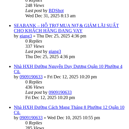
0
Replies
248
Views
Last post
by
BDShot
Wed Dec 31, 2025 8:13 am
SEABANK – HỖ TRỢ MUA NỢ & GIẢM LÃI SUẤT
CHO KHÁCH HÀNG ĐANG VAY
by
giang3
»
Thu Dec 25, 2025 4:36 pm
0
Replies
337
Views
Last post
by
giang3
Thu Dec 25, 2025 4:36 pm
Nhà HXH Đường Nguyễn Duy Dương Quận 10 Phường 4
Cũ.
by
0909190633
»
Fri Dec 12, 2025 10:20 pm
0
Replies
436
Views
Last post
by
0909190633
Fri Dec 12, 2025 10:20 pm
Nhà HXH Đường Cách Mạng Tháng 8 Phường 12 Quận 10
Cũ.
by
0909190633
»
Wed Dec 10, 2025 10:55 pm
0
Replies
285
Views