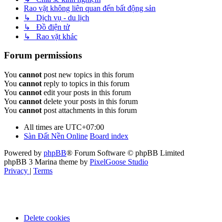
Rao vặt không liên quan đến bất động sản
↳ Dịch vụ - du lịch
↳ Đồ điện tử
↳ Rao vặt khác
Forum permissions
You
cannot
post new topics in this forum
You
cannot
reply to topics in this forum
You
cannot
edit your posts in this forum
You
cannot
delete your posts in this forum
You
cannot
post attachments in this forum
All times are
UTC+07:00
Sàn Đất Nền Online
Board index
Powered by
phpBB
® Forum Software © phpBB Limited
phpBB 3 Marina theme by
PixelGoose Studio
Privacy
|
Terms
Delete cookies