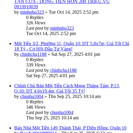
TẬN CỬA - DÒNG TIỀN HƠN 200 TRIỆU.VŨ
0933910039
by
minhnho323
»
Tue Oct 14, 2025 2:52 pm
0
Replies
326
Views
Last post
by
minhnho323
Tue Oct 14, 2025 2:52 pm
Mặt Tiền 3/2, Phường 11, Quận 10: DT 5.8x7m, Giá Tốt Chỉ
18 Tỷ - Cơ Hội Đầu Tư Vàng!
by
chinhchu1188
»
Sat Sep 27, 2025 4:01 pm
0
Replies
339
Views
Last post
by
chinhchu1188
Sat Sep 27, 2025 4:01 pm
Chính Chủ Bán Mặt Tiền Cách Mạng Tháng Tám, P.13,
Q.10: DT 4.6x19.4m, Giá Tốt 35 Tỷ!
by
chunha1004
»
Thu Sep 25, 2025 10:14 am
0
Replies
346
Views
Last post
by
chunha1004
Thu Sep 25, 2025 10:14 am
Bán Nhà Mặt Tiền 149 Thành Thái, P Diên Hồng, Quận 10