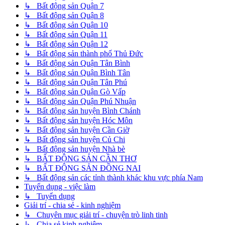
↳ Bất động sản Quận 7
↳ Bất động sản Quận 8
↳ Bất động sản Quận 10
↳ Bất động sản Quận 11
↳ Bất động sản Quận 12
↳ Bất động sản thành phố Thủ Đức
↳ Bất động sản Quận Tân Bình
↳ Bất động sản Quận Bình Tân
↳ Bất động sản Quận Tân Phú
↳ Bất động sản Quận Gò Vấp
↳ Bất động sản Quận Phú Nhuận
↳ Bất động sản huyện Bình Chánh
↳ Bất động sản huyện Hóc Môn
↳ Bất động sản huyện Cần Giờ
↳ Bất động sản huyện Củ Chi
↳ Bất động sản huyện Nhà bè
↳ BẤT ĐỘNG SẢN CẦN THƠ
↳ BẤT ĐỘNG SẢN ĐỒNG NAI
↳ Bất động sản các tỉnh thành khác khu vực phía Nam
Tuyển dụng - việc làm
↳ Tuyển dụng
Giải trí - chia sẻ - kinh nghiệm
↳ Chuyên mục giải trí - chuyện trò linh tinh
↳ Chia sẻ kinh nghiệm