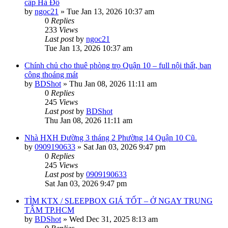
cấp Hà Đô
by
ngoc21
»
Tue Jan 13, 2026 10:37 am
0
Replies
233
Views
Last post
by
ngoc21
Tue Jan 13, 2026 10:37 am
Chính chủ cho thuê phòng trọ Quận 10 – full nội thất, ban
công thoáng mát
by
BDShot
»
Thu Jan 08, 2026 11:11 am
0
Replies
245
Views
Last post
by
BDShot
Thu Jan 08, 2026 11:11 am
Nhà HXH Đường 3 tháng 2 Phường 14 Quận 10 Cũ.
by
0909190633
»
Sat Jan 03, 2026 9:47 pm
0
Replies
245
Views
Last post
by
0909190633
Sat Jan 03, 2026 9:47 pm
TÌM KTX / SLEEPBOX GIÁ TỐT – Ở NGAY TRUNG
TÂM TP.HCM
by
BDShot
»
Wed Dec 31, 2025 8:13 am