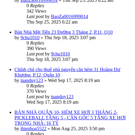
by
BaoZa0016999014
»
Thu Sep 25, 2025 6:22 am
0
Replies
342
Views
Last post
by
BaoZa0016999014
Thu Sep 25, 2025 6:22 am
Bán Nhà Mặt Tiền 23 Đường 3 Tháng 2, P.11, Q10
by
9chu1010
»
Thu Sep 18, 2025 3:07 pm
0
Replies
390
Views
Last post
by
9chu1010
Thu Sep 18, 2025 3:07 pm
Chính chủ cho thuê nhà nguyên căn hẻm 31 Hoàng Dư
Khương, P.12, Quận 10
by
tuanduy123
»
Wed Sep 17, 2025 8:19 am
0
Replies
370
Views
Last post
by
tuanduy123
Wed Sep 17, 2025 8:19 am
BÁN NHÀ QUẬN 10- HẺM XE HƠI 3 THÁNG 2-
PICKLEBALL TẦNG 5 - CĂN GÓC 5 TẦNG XE HƠI
TRONG NHÀ: 16 TỶ
by
thienhoa5522
»
Mon Aug 25, 2025 3:50 pm
0
Replies