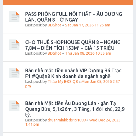
PASS PHÒNG FULL NỘI THẤT – ÂU DƯƠNG
LÂN, QUẬN 8 – Ở NGAY
Last post by
BDShot
«
Sat Jan 17, 2026 11:25 am
CHO THUÊ SHOPHOUSE QUẬN 8 – NGANG
7,8M – DIỆN TÍCH 153M² – GIÁ 15 TRIỆU
Last post by
BDShot
«
Thu Jan 08, 2026 10:35 am
Bán nhà mặt tiền nhánh VIP Dương Bá Trạc
F1 #Quận8 Kinh doanh đa ngành nghề
Last post by
Thảo My BĐS Q8
«
Mon Jan 05, 2026 2:57
pm
Bán nhà Mặt tiền Âu Dương Lân - gần Tạ
Quang Bửu, 5,1x26m, 3 Tầng, 1 đời chủ, 22,9
tỷ.
Last post by
thuanminhbds191089
«
Wed Dec 24, 2025
1:41 pm