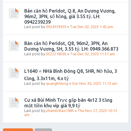
Bán căn hộ Peridot, Q.8, An Dương Vương,
96m2, 3PN, sổ hồng, giá 3.55 tỷ. LH:
0942239239
Last post by
0924339303
«
Tue Dec 02, 2025 1:45 pm
Bán căn hộ Peridot, Q8, 96m2, 3PN, An
Dương Vương, SH, 3.55 tỷ. LH: 0949.366.873
Last post by
0522218595
«
Tue Dec 02, 2025 11:51 am
L1640 ⭐️ NHà Bình Đông Q8, SHR, Nở hậu, 3
tầng, 3.3x11m, 4.x tỷ
Last post by
quangkhlong
«
Sun Nov 30, 2025 11:13 am
Cư xá Bùi Minh Trực gấp bán 4x12 3 tầng
mặt tiền khu vip giá 9,9 tỷ
Last post by
phamtrihao1985
«
Thu Nov 27, 2025 10:13
am