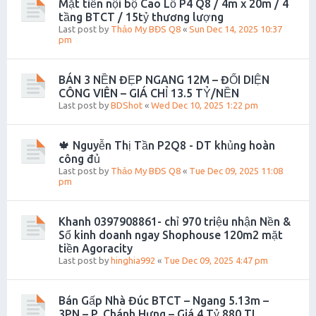
Mặt tiền nội bộ Cao Lỗ P4 Q8 / 4m x 20m / 4
tầng BTCT / 15tỷ thương lượng
Last post by
Thảo My BĐS Q8
«
Sun Dec 14, 2025 10:37
pm
BÁN 3 NỀN ĐẸP NGANG 12M – ĐỐI DIỆN
CÔNG VIÊN – GIÁ CHỈ 13.5 TỶ/NỀN
Last post by
BDShot
«
Wed Dec 10, 2025 1:22 pm
🍁 Nguyễn Thị Tần P2Q8 - DT khủng hoàn
công đủ
Last post by
Thảo My BĐS Q8
«
Tue Dec 09, 2025 11:08
pm
Khanh 0397908861- chỉ 970 triệu nhận Nền &
Sổ kinh doanh ngay Shophouse 120m2 mặt
tiền Agoracity
Last post by
hinghia992
«
Tue Dec 09, 2025 4:47 pm
Bán Gấp Nhà Đúc BTCT – Ngang 5.13m –
3PN – P. Chánh Hưng – Giá 4 Tỷ 880 TL