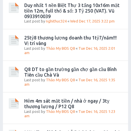
Duy nhất 1 nền Biệt Thự 3 tẩng 10x16m mặt
tiền 12m, full thổ & sổ: 3 Tỷ 250 (VAT). Vũ
0933910039
Last post by
nghithuc324
«
Wed Dec 17, 2025 3:22 pm
25tỷ8 thương lượng doanh thu 1tỷ7/năm!!!
Vị trí vàng
Last post by
Thảo My BĐS Q8
«
Tue Dec 16, 2025 2:01
am
Q8 DT to gần trường gần chợ gần cầu Bình
Tiên cầu Chà Và
Last post by
Thảo My BĐS Q8
«
Tue Dec 16, 2025 1:35
am
Hẻm 4m sát mặt tiền / nhà ở ngay / 3tỵ
thương lượng / P12 Q8
Last post by
Thảo My BĐS Q8
«
Tue Dec 16, 2025 1:23
am