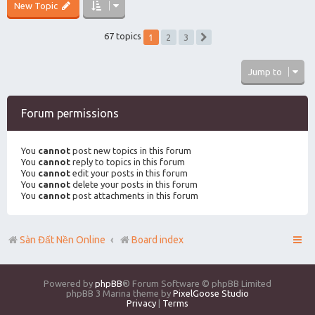
New Topic
1
67 topics
2
3
Next
Jump to
Forum permissions
You
cannot
post new topics in this forum
You
cannot
reply to topics in this forum
You
cannot
edit your posts in this forum
You
cannot
delete your posts in this forum
You
cannot
post attachments in this forum
Sàn Đất Nền Online
Board index
Powered by
phpBB
® Forum Software © phpBB Limited
phpBB 3 Marina theme by
PixelGoose Studio
Privacy
|
Terms