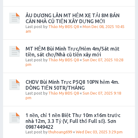
ÂU DƯƠNG LÂN MT HẺM XE TẢI 8M BÁN
CĂN NHÀ CŨ TIỆN XÂY DỰNG MỚI
Last post by
Thảo My BĐS Q8
«
Mon Dec 08, 2025 10:45
am
MT HẺM Bùi Minh Trực/Hẻm 4m/Sát mặt
tiền, sát chợ/Nhà cũ tiện xây mới
Last post by
Thảo My BĐS Q8
«
Sun Dec 07, 2025 10:28
pm
CHDV Bùi Minh Trực P5Q8 10PN hẻm 4m.
DÒNG TIỀN 50TR/THÁNG
Last post by
Thảo My BĐS Q8
«
Sun Dec 07, 2025 9:18
pm
1 nền, chỉ 1 nền Biệt Thự 10m x16m trước
nhà 12m, 3.3 Tỷ (V, Full thổ Full sổ). Sơn
0987449422
Last post by
thuhoang699
«
Wed Dec 03, 2025 3:29 pm