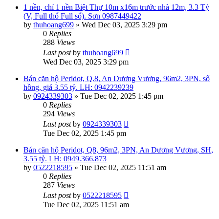
1 nền, chỉ 1 nền Biệt Thự 10m x16m trước nhà 12m, 3.3 Tỷ
(V, Full thổ Full sổ). Sơn 0987449422
by
thuhoang699
»
Wed Dec 03, 2025 3:29 pm
0
Replies
288
Views
Last post
by
thuhoang699
Wed Dec 03, 2025 3:29 pm
Bán căn hộ Peridot, Q.8, An Dương Vương, 96m2, 3PN, sổ
hồng, giá 3.55 tỷ. LH: 0942239239
by
0924339303
»
Tue Dec 02, 2025 1:45 pm
0
Replies
294
Views
Last post
by
0924339303
Tue Dec 02, 2025 1:45 pm
Bán căn hộ Peridot, Q8, 96m2, 3PN, An Dương Vương, SH,
3.55 tỷ. LH: 0949.366.873
by
0522218595
»
Tue Dec 02, 2025 11:51 am
0
Replies
287
Views
Last post
by
0522218595
Tue Dec 02, 2025 11:51 am