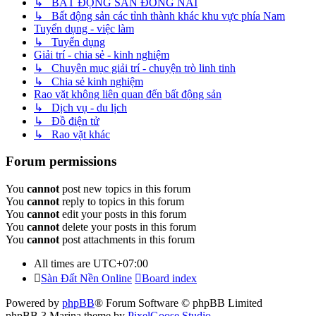
↳ BẤT ĐỘNG SẢN ĐỒNG NAI
↳ Bất động sản các tỉnh thành khác khu vực phía Nam
Tuyển dụng - việc làm
↳ Tuyển dụng
Giải trí - chia sẻ - kinh nghiệm
↳ Chuyên mục giải trí - chuyện trò linh tinh
↳ Chia sẻ kinh nghiệm
Rao vặt không liên quan đến bất động sản
↳ Dịch vụ - du lịch
↳ Đồ điện tử
↳ Rao vặt khác
Forum permissions
You
cannot
post new topics in this forum
You
cannot
reply to topics in this forum
You
cannot
edit your posts in this forum
You
cannot
delete your posts in this forum
You
cannot
post attachments in this forum
All times are
UTC+07:00
Sàn Đất Nền Online
Board index
Powered by
phpBB
® Forum Software © phpBB Limited
phpBB 3 Marina theme by
PixelGoose Studio