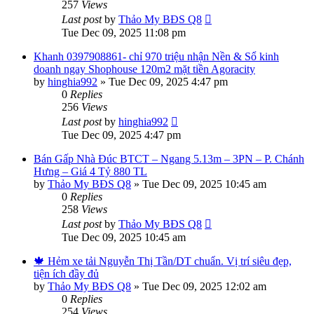
257
Views
Last post
by
Thảo My BĐS Q8
Tue Dec 09, 2025 11:08 pm
Khanh 0397908861- chỉ 970 triệu nhận Nền & Sổ kinh
doanh ngay Shophouse 120m2 mặt tiền Agoracity
by
hinghia992
»
Tue Dec 09, 2025 4:47 pm
0
Replies
256
Views
Last post
by
hinghia992
Tue Dec 09, 2025 4:47 pm
Bán Gấp Nhà Đúc BTCT – Ngang 5.13m – 3PN – P. Chánh
Hưng – Giá 4 Tỷ 880 TL
by
Thảo My BĐS Q8
»
Tue Dec 09, 2025 10:45 am
0
Replies
258
Views
Last post
by
Thảo My BĐS Q8
Tue Dec 09, 2025 10:45 am
🍁 Hẻm xe tải Nguyễn Thị Tần/DT chuẩn. Vị trí siêu đẹp,
tiện ích đầy đủ
by
Thảo My BĐS Q8
»
Tue Dec 09, 2025 12:02 am
0
Replies
254
Views