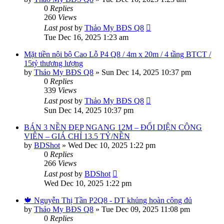
0
Replies
260
Views
Last post
by
Thảo My BĐS Q8
Tue Dec 16, 2025 1:23 am
Mặt tiền nội bộ Cao Lỗ P4 Q8 / 4m x 20m / 4 tầng BTCT /
15tỷ thương lượng
by
Thảo My BĐS Q8
»
Sun Dec 14, 2025 10:37 pm
0
Replies
339
Views
Last post
by
Thảo My BĐS Q8
Sun Dec 14, 2025 10:37 pm
BÁN 3 NỀN ĐẸP NGANG 12M – ĐỐI DIỆN CÔNG
VIÊN – GIÁ CHỈ 13.5 TỶ/NỀN
by
BDShot
»
Wed Dec 10, 2025 1:22 pm
0
Replies
266
Views
Last post
by
BDShot
Wed Dec 10, 2025 1:22 pm
🍁 Nguyễn Thị Tần P2Q8 - DT khủng hoàn công đủ
by
Thảo My BĐS Q8
»
Tue Dec 09, 2025 11:08 pm
0
Replies