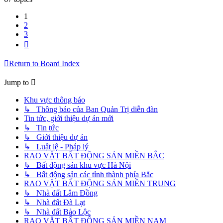
1
2
3
Next
Return to Board Index
Jump to
Khu vực thông báo
↳ Thông báo của Ban Quản Trị diễn đàn
Tin tức, giới thiệu dự án mới
↳ Tin tức
↳ Giới thiệu dự án
↳ Luật lệ - Pháp lý
RAO VẶT BẤT ĐỘNG SẢN MIỀN BẮC
↳ Bất động sản khu vực Hà Nội
↳ Bất động sản các tỉnh thành phía Bắc
RAO VẶT BẤT ĐỘNG SẢN MIỀN TRUNG
↳ Nhà đất Lâm Đồng
↳ Nhà đất Đà Lạt
↳ Nhà đất Bảo Lộc
RAO VẶT BẤT ĐỘNG SẢN MIỀN NAM