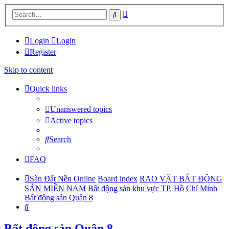
Advanced
Search
search
Login
Login
Register
Skip to content
Quick links
Unanswered topics
Active topics
Search
FAQ
Sàn Đất Nền Online
Board index
RAO VẶT BẤT ĐỘNG
SẢN MIỀN NAM
Bất động sản khu vực TP. Hồ Chí Minh
Bất động sản Quận 8
Search
Bất động sản Quận 8