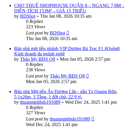
CHO THUÊ SHOPHOUSE QUẬN 8 – NGANG 7,8M –
DIỆN TÍCH 153M² – GIÁ 15 TRIỆU
by
BDShot
»
Thu Jan 08, 2026 10:35 am
0
Replies
223
Views
Last post
by
BDShot
Thu Jan 08, 2026 10:35 am
Bán nhà mặt tiền nhánh VIP Dương Bá Trạc F1 #Quận8
Kinh doanh đa ngành nghề
by
Thảo My BĐS Q8
»
Mon Jan 05, 2026 2:57 pm
0
Replies
238
Views
Last post
by
Thảo My BĐS Q8
Mon Jan 05, 2026 2:57 pm
Bán nhà Mặt tiền Âu Dương Lân - gần Tạ Quang Bửu,
5,1x26m, 3 Tầng, 1 đời chủ, 22,9 tỷ.
by
thuanminhbds191089
»
Wed Dec 24, 2025 1:41 pm
0
Replies
327
Views
Last post
by
thuanminhbds191089
Wed Dec 24, 2025 1:41 pm