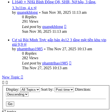
L1640 ⭐️ NHà Bình Đông Q8, SHR, Nở hậu, 3 tầng,
3.3x11m, 4.x tỷ
by
quangkhlong
»
Sun Nov 30, 2025 11:13 am
0
Replies
291
Views
Last post
by
quangkhlong
Sun Nov 30, 2025 11:13 am
Cư xá Bùi Minh Trực gấp bán 4x12 3 tầng mặt tiền khu vip
giá 9,9 tỷ
by
phamtrihao1985
»
Thu Nov 27, 2025 10:13 am
0
Replies
282
Views
Last post
by
phamtrihao1985
Thu Nov 27, 2025 10:13 am
New Topic
Display:
Sort by:
Direction:
67 topics