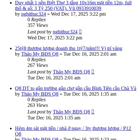
Duy nhất 1 nền Biệt Thự 3 tẩng 10x16m mặt tiền 12m, full
thổ & sổ: 3 Tỷ 250 (VAT). Vũ 0933910039
by
nghithuc324
»
Wed Dec 17, 2025 3:22 pm
0
Replies
357
Views
Last post
by
nghithuc324
Wed Dec 17, 2025 3:22 pm
25tỷ8 thương lượng doanh thu 1tỷ7/năm!!! Vị trí vàng
by
Thảo My BĐS Q8
»
Tue Dec 16, 2025 2:01 am
0
Replies
267
Views
Last post
by
Thảo My BĐS Q8
Tue Dec 16, 2025 2:01 am
Q8 DT to gần trường gần chợ gần cầu Bình Tiên cầu Chà Và
by
Thảo My BĐS Q8
»
Tue Dec 16, 2025 1:35 am
0
Replies
263
Views
Last post
by
Thảo My BĐS Q8
Tue Dec 16, 2025 1:35 am
Hẻm 4m sát mặt tiền / nhà ở ngay / 3tỵ thương lượng / P12
Q8
by
Thảo My BĐS Q8
»
Tue Dec 16, 2025 1:23 am