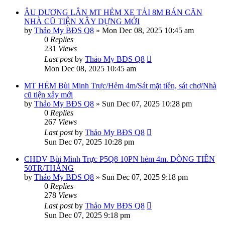
ÂU DƯƠNG LÂN MT HẺM XE TẢI 8M BÁN CĂN
NHÀ CŨ TIỆN XÂY DỰNG MỚI
by
Thảo My BĐS Q8
»
Mon Dec 08, 2025 10:45 am
0
Replies
231
Views
Last post
by
Thảo My BĐS Q8
Mon Dec 08, 2025 10:45 am
MT HẺM Bùi Minh Trực/Hẻm 4m/Sát mặt tiền, sát chợ/Nhà
cũ tiện xây mới
by
Thảo My BĐS Q8
»
Sun Dec 07, 2025 10:28 pm
0
Replies
267
Views
Last post
by
Thảo My BĐS Q8
Sun Dec 07, 2025 10:28 pm
CHDV Bùi Minh Trực P5Q8 10PN hẻm 4m. DÒNG TIỀN
50TR/THÁNG
by
Thảo My BĐS Q8
»
Sun Dec 07, 2025 9:18 pm
0
Replies
278
Views
Last post
by
Thảo My BĐS Q8
Sun Dec 07, 2025 9:18 pm