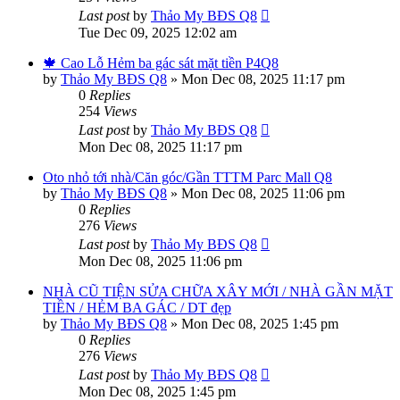
Last post
by
Thảo My BĐS Q8
Tue Dec 09, 2025 12:02 am
🍁 Cao Lỗ Hẻm ba gác sát mặt tiền P4Q8
by
Thảo My BĐS Q8
»
Mon Dec 08, 2025 11:17 pm
0
Replies
254
Views
Last post
by
Thảo My BĐS Q8
Mon Dec 08, 2025 11:17 pm
Oto nhỏ tới nhà/Căn góc/Gần TTTM Parc Mall Q8
by
Thảo My BĐS Q8
»
Mon Dec 08, 2025 11:06 pm
0
Replies
276
Views
Last post
by
Thảo My BĐS Q8
Mon Dec 08, 2025 11:06 pm
NHÀ CŨ TIỆN SỬA CHỮA XÂY MỚI / NHÀ GẦN MẶT
TIỀN / HẺM BA GÁC / DT đẹp
by
Thảo My BĐS Q8
»
Mon Dec 08, 2025 1:45 pm
0
Replies
276
Views
Last post
by
Thảo My BĐS Q8
Mon Dec 08, 2025 1:45 pm