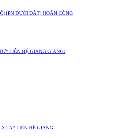
CỐ(1PN DƯỚI ĐẤT) HOÀN CÔNG
TƯ* LIÊN HỆ GIANG GIANG:
I XƯA* LIÊN HỆ GIANG