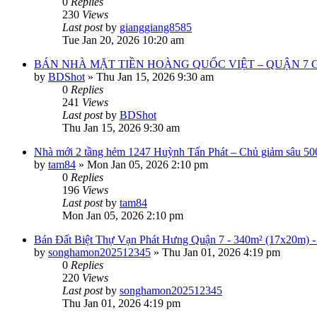
0
Replies
230
Views
Last post
by
gianggiang8585
Tue Jan 20, 2026 10:20 am
BÁN NHÀ MẶT TIỀN HOÀNG QUỐC VIỆT – QUẬN 7 G
by
BDShot
»
Thu Jan 15, 2026 9:30 am
0
Replies
241
Views
Last post
by
BDShot
Thu Jan 15, 2026 9:30 am
Nhà mới 2 tầng hẻm 1247 Huỳnh Tấn Phát – Chủ giảm sâu 50
by
tam84
»
Mon Jan 05, 2026 2:10 pm
0
Replies
196
Views
Last post
by
tam84
Mon Jan 05, 2026 2:10 pm
Bán Đất Biệt Thự Vạn Phát Hưng Quận 7 - 340m² (17x20m) 
by
songhamon202512345
»
Thu Jan 01, 2026 4:19 pm
0
Replies
220
Views
Last post
by
songhamon202512345
Thu Jan 01, 2026 4:19 pm