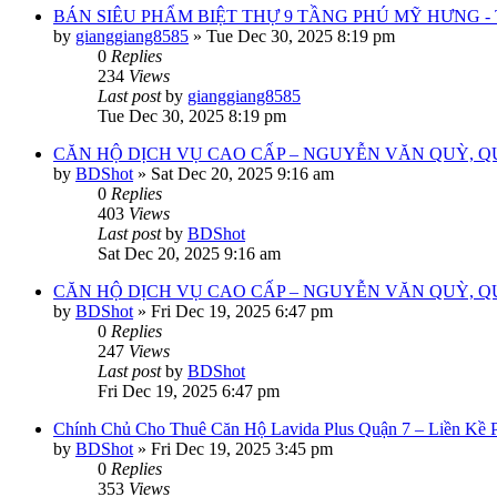
BÁN SIÊU PHẨM BIỆT THỰ 9 TẦNG PHÚ MỸ HƯNG -
by
gianggiang8585
»
Tue Dec 30, 2025 8:19 pm
0
Replies
234
Views
Last post
by
gianggiang8585
Tue Dec 30, 2025 8:19 pm
CĂN HỘ DỊCH VỤ CAO CẤP – NGUYỄN VĂN QUỲ, Q
by
BDShot
»
Sat Dec 20, 2025 9:16 am
0
Replies
403
Views
Last post
by
BDShot
Sat Dec 20, 2025 9:16 am
CĂN HỘ DỊCH VỤ CAO CẤP – NGUYỄN VĂN QUỲ, Q
by
BDShot
»
Fri Dec 19, 2025 6:47 pm
0
Replies
247
Views
Last post
by
BDShot
Fri Dec 19, 2025 6:47 pm
Chính Chủ Cho Thuê Căn Hộ Lavida Plus Quận 7 – Liền Kề
by
BDShot
»
Fri Dec 19, 2025 3:45 pm
0
Replies
353
Views