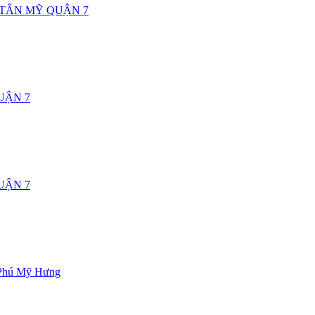
 TÂN MỸ QUẬN 7
UẬN 7
UẬN 7
 Phú Mỹ Hưng