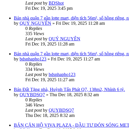
Last post
by
BDShot
Fri Dec 19, 2025 3:45 pm
Bán nhà quận 7 gần lotte mart, diện tích 56m², sổ hồng riêng, n
by
QUÝ NGUYÊN
»
Fri Dec 19, 2025 11:28 am
0
Replies
335
Views
Last post
by
QUÝ NGUYÊN
Fri Dec 19, 2025 11:28 am
Bán nhà quận 7 gần lotte mart, diện tích 56m², sổ hồng riêng, n
by
bdsnhapho123
»
Fri Dec 19, 2025 11:27 am
0
Replies
334
Views
Last post
by
bdsnhapho123
Fri Dec 19, 2025 11:27 am
Bán Đất Tặng nhà, Huỳnh Tấn Phát Q7, 138m2, Nhỉnh 6 tỷ.
by
QUYBDSQ7
»
Thu Dec 18, 2025 8:32 am
0
Replies
346
Views
Last post
by
QUYBDSQ7
Thu Dec 18, 2025 8:32 am
BÁN CĂN HỘ VIVA PLAZA - ĐẦU TƯ ĐÓN SÓNG ME