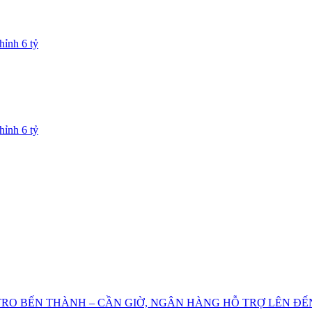
hỉnh 6 tỷ
hỉnh 6 tỷ
TRO BẾN THÀNH – CẦN GIỜ, NGÂN HÀNG HỖ TRỢ LÊN ĐẾ