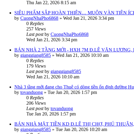
Thu Jan 22, 2026 8:15 am
SIÊU PHẨM SẮP HOÀN THIỆN… MUÔN VÀN TIỆN ÍC
by
CuongNhaPho6868
»
Wed Jan 21, 2026 3:34 pm
0
Replies
257
Views
Last post
by
CuongNhaPho6868
Wed Jan 21, 2026 3:34 pm
BÁN NHÀ 2 TẦNG MỚI - HXH 7M Đ.LÊ VĂN LƯƠNG, 
by
gianggiang8585
»
Wed Jan 21, 2026 10:10 am
0
Replies
179
Views
Last post
by
gianggiang8585
Wed Jan 21, 2026 10:10 am
Nhà 3 tầng mới đang cho Thuê có dòng tiền ổn định đường H
by
tovanduong
»
Tue Jan 20, 2026 1:57 pm
0
Replies
206
Views
Last post
by
tovanduong
Tue Jan 20, 2026 1:57 pm
BÁN NHÀ MẶT TIỀN KD Đ.LÊ THỊ CHỢ, PHÚ THUẬN,
by
gianggiang8585
»
Tue Jan 20, 2026 10:20 am