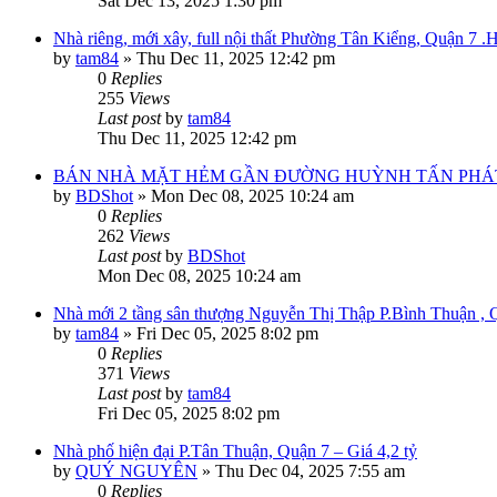
Sat Dec 13, 2025 1:30 pm
Nhà riêng, mới xây, full nội thất Phường Tân Kiểng, Quận 7 
by
tam84
»
Thu Dec 11, 2025 12:42 pm
0
Replies
255
Views
Last post
by
tam84
Thu Dec 11, 2025 12:42 pm
BÁN NHÀ MẶT HẺM GẦN ĐƯỜNG HUỲNH TẤN PHÁT – 1
by
BDShot
»
Mon Dec 08, 2025 10:24 am
0
Replies
262
Views
Last post
by
BDShot
Mon Dec 08, 2025 10:24 am
Nhà mới 2 tầng sân thượng Nguyễn Thị Thập P.Bình Thuận , 
by
tam84
»
Fri Dec 05, 2025 8:02 pm
0
Replies
371
Views
Last post
by
tam84
Fri Dec 05, 2025 8:02 pm
Nhà phố hiện đại P.Tân Thuận, Quận 7 – Giá 4,2 tỷ
by
QUÝ NGUYÊN
»
Thu Dec 04, 2025 7:55 am
0
Replies