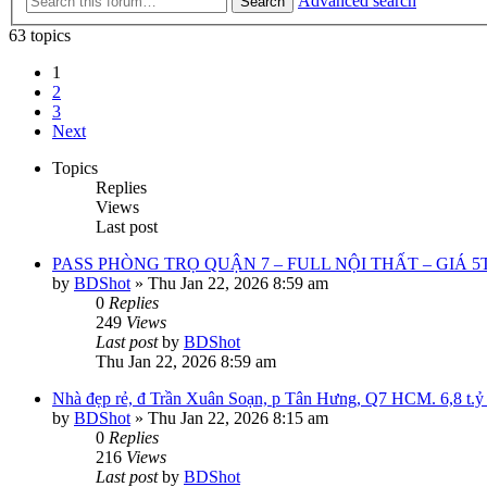
Advanced search
Search
63 topics
1
2
3
Next
Topics
Replies
Views
Last post
PASS PHÒNG TRỌ QUẬN 7 – FULL NỘI THẤT – GIÁ 5
by
BDShot
»
Thu Jan 22, 2026 8:59 am
0
Replies
249
Views
Last post
by
BDShot
Thu Jan 22, 2026 8:59 am
Nhà đẹp rẻ, đ Trần Xuân Soạn, p Tân Hưng, Q7 HCM. 6,8 t.ỷ
by
BDShot
»
Thu Jan 22, 2026 8:15 am
0
Replies
216
Views
Last post
by
BDShot