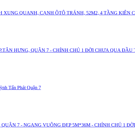
H XUNG QUANH, CẠNH ÔTÔ TRÁNH, 52M2, 4 TẦNG KIÊN 
P.TÂN HƯNG, QUẬN 7 - CHÍNH CHỦ 1 ĐỜI CHƯA QUA ĐẦU 
uỳnh Tấn Phát Quận 7
 QUẬN 7 - NGANG VUÔNG ĐẸP 5M*36M - CHÍNH CHỦ 1 ĐỜ