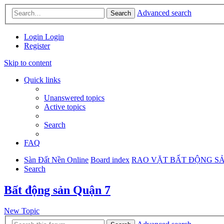
Advanced search
Search
Login
Login
Register
Skip to content
Quick links
Unanswered topics
Active topics
Search
FAQ
Sàn Đất Nền Online
Board index
RAO VẶT BẤT ĐỘNG S
Search
Bất động sản Quận 7
New Topic