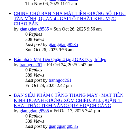
Thu Nov 06, 2025 11:11 am
CHÍNH CHỦ BÁN NHÀ MẶT TIỀN ĐƯỜNG SỐ TRỤC
TÂN VĨNH, QUẬN 4 - GÁI TỐT NHẤT KHU VỰC
CHÀO BÁN
by
gianggiang8585
»
Sun Oct 26, 2025 9:56 am
0
Replies
308
Views
Last post
by
gianggiang8585
Sun Oct 26, 2025 9:56 am
Bán nhà 2 Mặt Tiền Quận 4 tặng GPXD, vị trí đẹp
by
tranngoc261
»
Fri Oct 24, 2025 2:42 pm
0
Replies
389
Views
Last post
by
tranngoc261
Fri Oct 24, 2025 2:42 pm
BÁN SIÊU PHẨM 8 TẦNG THANG MÁY - MẶT TIỀN
KINH DOANH ĐƯỜNG XÓM CHIẾU, P.13, QUẬN 4 -
KHAI THÁC TIỀM NĂNG QUY HOẠCH CẢNG
by
gianggiang8585
»
Fri Oct 17, 2025 7:41 pm
0
Replies
339
Views
Last post
by
gianggiang8585