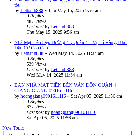
tốt
by
Lethanh888
»
Thu May 15, 2025 9:56 am
0
Replies
487
Views
Last post
by
Lethanh888
Thu May 15, 2025 9:56 am
Nhà Mặt Tiền Đẹp Đường 41, Quận 4 – Vị Trí Vàng, Khu
Dân Cư Cao Cấp!
by
Lethanh888
»
Wed May 14, 2025 11:34 am
0
Replies
539
Views
Last post
by
Lethanh888
Wed May 14, 2025 11:34 am
BÁN NHÀ MẶT TIỀN BÊN VÂN ĐỒN QUẬN 4 -
GIANG GIANG:0901611116
by
hoanggiang0901611116
»
Sat Apr 05, 2025 11:56 am
0
Replies
672
Views
Last post
by
hoanggiang0901611116
Sat Apr 05, 2025 11:56 am
New Topic