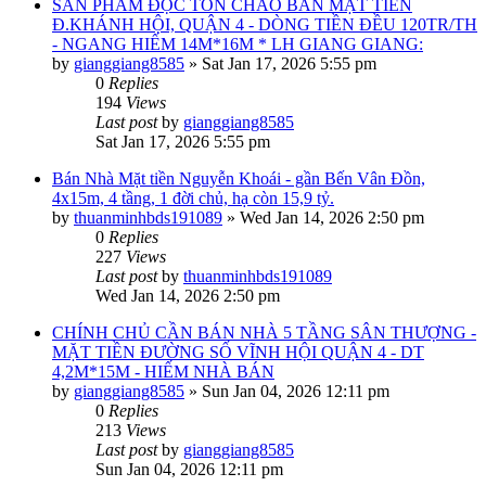
SẢN PHẨM ĐỘC TÔN CHÀO BÁN MẶT TIỀN
Đ.KHÁNH HỘI, QUẬN 4 - DÒNG TIỀN ĐỀU 120TR/TH
- NGANG HIẾM 14M*16M * LH GIANG GIANG:
by
gianggiang8585
»
Sat Jan 17, 2026 5:55 pm
0
Replies
194
Views
Last post
by
gianggiang8585
Sat Jan 17, 2026 5:55 pm
Bán Nhà Mặt tiền Nguyễn Khoái - gần Bến Vân Đồn,
4x15m, 4 tầng, 1 đời chủ, hạ còn 15,9 tỷ.
by
thuanminhbds191089
»
Wed Jan 14, 2026 2:50 pm
0
Replies
227
Views
Last post
by
thuanminhbds191089
Wed Jan 14, 2026 2:50 pm
CHÍNH CHỦ CẦN BÁN NHÀ 5 TẦNG SÂN THƯỢNG -
MẶT TIỀN ĐƯỜNG SỐ VĨNH HỘI QUẬN 4 - DT
4,2M*15M - HIẾM NHÀ BÁN
by
gianggiang8585
»
Sun Jan 04, 2026 12:11 pm
0
Replies
213
Views
Last post
by
gianggiang8585
Sun Jan 04, 2026 12:11 pm