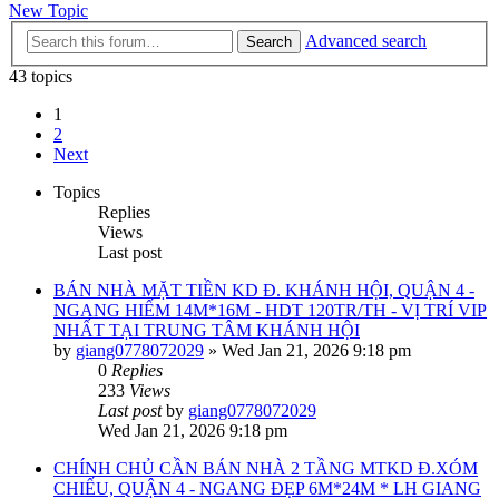
New Topic
Advanced search
Search
43 topics
1
2
Next
Topics
Replies
Views
Last post
BÁN NHÀ MẶT TIỀN KD Đ. KHÁNH HỘI, QUẬN 4 -
NGANG HIẾM 14M*16M - HDT 120TR/TH - VỊ TRÍ VIP
NHẤT TẠI TRUNG TÂM KHÁNH HỘI
by
giang0778072029
»
Wed Jan 21, 2026 9:18 pm
0
Replies
233
Views
Last post
by
giang0778072029
Wed Jan 21, 2026 9:18 pm
CHÍNH CHỦ CẦN BÁN NHÀ 2 TẦNG MTKD Đ.XÓM
CHIẾU, QUẬN 4 - NGANG ĐẸP 6M*24M * LH GIANG