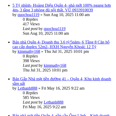
5 Tỷ nhỉnh- Hoàng Diệu Quận 4- nhà mới 100% ngang hơn
4m- 3 tầng 3 phòng đủ nội thất. VŨ 0933910039
by
quochoa1119
»
Sun Aug 10, 2025 11:00 am
0
Replies
417
Views
Last post
by
quochoa1119
Sun Aug 10, 2025 11:00 am
Bán nhà Quận 4- Doanh thu 3.6 tỷ/5năm- 6 Tầng 8 Căn hộ
cao cấp duplex 52m2- HXH Nguyễn Khoái: 12 Tỷ
by
kimmaihy168
»
Thu Jul 31, 2025 10:01 pm
0
Replies
398
Views
Last post
by
kimmaihy168
Thu Jul 31, 2025 10:01 pm
Bán Gấp Nhà mặt tiền đường 41 – Quận 4, Khu kinh doanh
sầm uất
by
Lethanh888
»
Fri May 16, 2025 9:22 am
0
Replies
585
Views
Last post
by
Lethanh888
Fri May 16, 2025 9:22 am
Bán nhà mặt tiền Quận 4, gần cầu Ông Lãnh – Kinh doanh