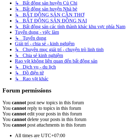
↳ Bất động sản huyện Củ Chi
↳ Bất động sản huyện Nhà bè
↳ BẤT ĐỘNG SẢN CẦN THƠ
↳ BẤT ĐỘNG SẢN ĐỒNG NAI
↳ Bất động sản các tỉnh thành khác khu vực phía Nam
Tuyển dụng - việc làm
↳ Tuyển dụng
Giải trí - chia sẻ - kinh nghiệm
↳ Chuyên mục giải trí - chuyện trò linh tinh
↳ Chia sẻ kinh nghiệm
Rao vặt không liên quan đến bất động sản
↳ Dịch vụ - du lịch
↳ Đồ điện tử
↳ Rao vặt khác
Forum permissions
You
cannot
post new topics in this forum
You
cannot
reply to topics in this forum
You
cannot
edit your posts in this forum
You
cannot
delete your posts in this forum
You
cannot
post attachments in this forum
All times are
UTC+07:00