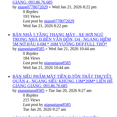
GIANG: 093.86.76.685
by
giang0778072029
»
Wed Jan 21, 2026 8:22 pm
0
Replies
193
Views
Last post
by
giang0778072029
Wed Jan 21, 2026 8:22 pm
BÁN NHÀ 5 TẦNG THANG MÁY - XE HƠI NGỦ
TRONG NHÀ Đ.BÊN VÂN ĐỒN, Q4 - NGANG HIẾM
5M NỞ HẬU 6,6M * 16M VUÔNG ĐẸP FULL THỔ*
by
gianggiang8585
»
Wed Jan 21, 2026 10:44 am
0
Replies
184
Views
Last post
by
gianggiang8585
Wed Jan 21, 2026 10:44 am
BÁN SIÊU PHẨM MẶT TIỀN Đ.TÔN THẤT THUYẾT,
QUẬN 4 - NGANG SIÊU KHỦNG 13M*26M* LIÊN HỆ
GIANG GIANG: 093.86.76.685
by
gianggiang8585
»
Tue Jan 20, 2026 9:27 am
0
Replies
215
Views
Last post
by
gianggiang8585
Tue Jan 20, 2026 9:27 am