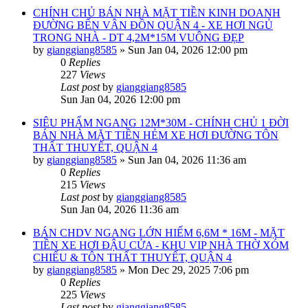
CHÍNH CHỦ BÁN NHÀ MẶT TIỀN KINH DOANH
ĐƯỜNG BẾN VÂN ĐỒN QUẬN 4 - XE HƠI NGỦ
TRONG NHÀ - DT 4,2M*15M VUÔNG ĐẸP
by
gianggiang8585
»
Sun Jan 04, 2026 12:00 pm
0
Replies
227
Views
Last post
by
gianggiang8585
Sun Jan 04, 2026 12:00 pm
SIÊU PHẨM NGANG 12M*30M - CHÍNH CHỦ 1 ĐỜI
BÁN NHÀ MẶT TIỀN HẺM XE HƠI ĐƯỜNG TÔN
THẤT THUYẾT, QUẬN 4
by
gianggiang8585
»
Sun Jan 04, 2026 11:36 am
0
Replies
215
Views
Last post
by
gianggiang8585
Sun Jan 04, 2026 11:36 am
BÁN CHDV NGANG LỚN HIẾM 6,6M * 16M - MẶT
TIỀN XE HƠI ĐẬU CỬA - KHU VIP NHÀ THỜ XÓM
CHIẾU & TÔN THẤT THUYẾT, QUẬN 4
by
gianggiang8585
»
Mon Dec 29, 2025 7:06 pm
0
Replies
225
Views
Last post
by
gianggiang8585