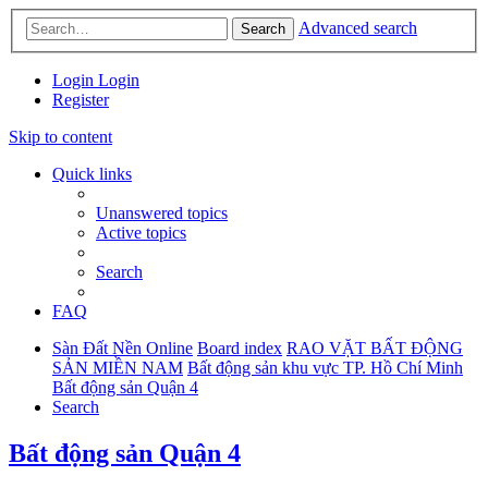
Advanced search
Search
Login
Login
Register
Skip to content
Quick links
Unanswered topics
Active topics
Search
FAQ
Sàn Đất Nền Online
Board index
RAO VẶT BẤT ĐỘNG
SẢN MIỀN NAM
Bất động sản khu vực TP. Hồ Chí Minh
Bất động sản Quận 4
Search
Bất động sản Quận 4