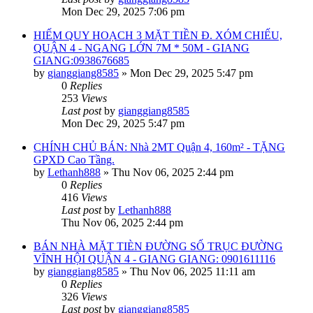
Mon Dec 29, 2025 7:06 pm
HIẾM QUY HOẠCH 3 MẶT TIỀN Đ. XÓM CHIẾU,
QUẬN 4 - NGANG LỚN 7M * 50M - GIANG
GIANG:0938676685
by
gianggiang8585
»
Mon Dec 29, 2025 5:47 pm
0
Replies
253
Views
Last post
by
gianggiang8585
Mon Dec 29, 2025 5:47 pm
CHÍNH CHỦ BÁN: Nhà 2MT Quận 4, 160m² - TẶNG
GPXD Cao Tầng.
by
Lethanh888
»
Thu Nov 06, 2025 2:44 pm
0
Replies
416
Views
Last post
by
Lethanh888
Thu Nov 06, 2025 2:44 pm
BÁN NHÀ MẶT TIÈN ĐƯỜNG SỐ TRỤC ĐƯỜNG
VĨNH HỘI QUẬN 4 - GIANG GIANG: 0901611116
by
gianggiang8585
»
Thu Nov 06, 2025 11:11 am
0
Replies
326
Views
Last post
by
gianggiang8585