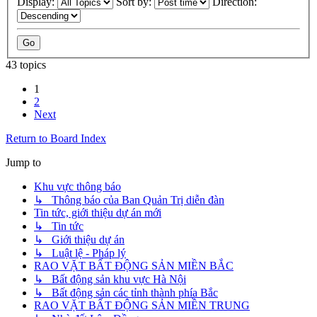
Display:
Sort by:
Direction:
43 topics
1
2
Next
Return to Board Index
Jump to
Khu vực thông báo
↳ Thông báo của Ban Quản Trị diễn đàn
Tin tức, giới thiệu dự án mới
↳ Tin tức
↳ Giới thiệu dự án
↳ Luật lệ - Pháp lý
RAO VẶT BẤT ĐỘNG SẢN MIỀN BẮC
↳ Bất động sản khu vực Hà Nội
↳ Bất động sản các tỉnh thành phía Bắc
RAO VẶT BẤT ĐỘNG SẢN MIỀN TRUNG