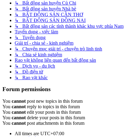
↳ Bất động sản huyện Củ Chi
↳ Bất động sản huyện Nhà bè
↳ BẤT ĐỘNG SẢN CẦN THƠ
↳ BẤT ĐỘNG SẢN ĐỒNG NAI
↳ Bất động sản các tỉnh thành khác khu vực phía Nam
Tuyển dụng - việc làm
↳ Tuyển dụng
Giải trí - chia sẻ - kinh nghiệm
↳ Chuyên mục giải trí - chuyện trò linh tinh
↳ Chia sẻ kinh nghiệm
Rao vặt không liên quan đến bất động sản
↳ Dịch vụ - du lịch
↳ Đồ điện tử
↳ Rao vặt khác
Forum permissions
You
cannot
post new topics in this forum
You
cannot
reply to topics in this forum
You
cannot
edit your posts in this forum
You
cannot
delete your posts in this forum
You
cannot
post attachments in this forum
All times are
UTC+07:00