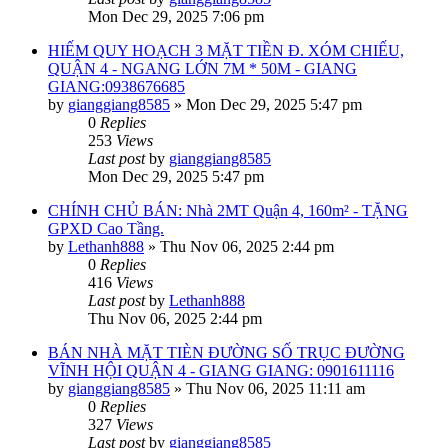
Mon Dec 29, 2025 7:06 pm
HIẾM QUY HOẠCH 3 MẶT TIỀN Đ. XÓM CHIẾU,
QUẬN 4 - NGANG LỚN 7M * 50M - GIANG
GIANG:0938676685
by
gianggiang8585
»
Mon Dec 29, 2025 5:47 pm
0
Replies
253
Views
Last post
by
gianggiang8585
Mon Dec 29, 2025 5:47 pm
CHÍNH CHỦ BÁN: Nhà 2MT Quận 4, 160m² - TẶNG
GPXD Cao Tầng.
by
Lethanh888
»
Thu Nov 06, 2025 2:44 pm
0
Replies
416
Views
Last post
by
Lethanh888
Thu Nov 06, 2025 2:44 pm
BÁN NHÀ MẶT TIÈN ĐƯỜNG SỐ TRỤC ĐƯỜNG
VĨNH HỘI QUẬN 4 - GIANG GIANG: 0901611116
by
gianggiang8585
»
Thu Nov 06, 2025 11:11 am
0
Replies
327
Views
Last post
by
gianggiang8585