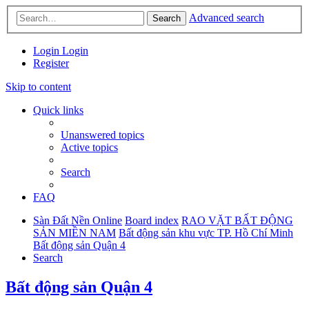
Advanced search
Search
Login
Login
Register
Skip to content
Quick links
Unanswered topics
Active topics
Search
FAQ
Sàn Đất Nền Online
Board index
RAO VẶT BẤT ĐỘNG
SẢN MIỀN NAM
Bất động sản khu vực TP. Hồ Chí Minh
Bất động sản Quận 4
Search
Bất động sản Quận 4