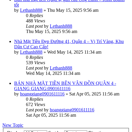
tốt
by
Lethanh888
»
Thu May 15, 2025 9:56 am
0
Replies
488
Views
Last post
by
Lethanh888
Thu May 15, 2025 9:56 am
Nhà Mặt Tiền Đẹp Đường 41, Quận 4 – Vị Trí Vàng, Khu
Dân Cư Cao Cấp!
by
Lethanh888
»
Wed May 14, 2025 11:34 am
0
Replies
539
Views
Last post
by
Lethanh888
Wed May 14, 2025 11:34 am
BÁN NHÀ MẶT TIỀN BÊN VÂN ĐỒN QUẬN 4 -
GIANG GIANG:0901611116
by
hoanggiang0901611116
»
Sat Apr 05, 2025 11:56 am
0
Replies
672
Views
Last post
by
hoanggiang0901611116
Sat Apr 05, 2025 11:56 am
New Topic