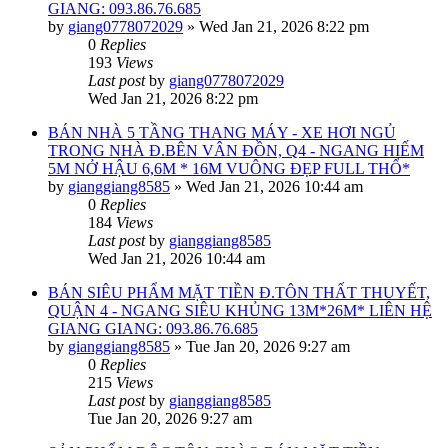
GIANG: 093.86.76.685
by
giang0778072029
»
Wed Jan 21, 2026 8:22 pm
0
Replies
193
Views
Last post
by
giang0778072029
Wed Jan 21, 2026 8:22 pm
BÁN NHÀ 5 TẦNG THANG MÁY - XE HƠI NGỦ
TRONG NHÀ Đ.BÊN VÂN ĐỒN, Q4 - NGANG HIẾM
5M NỞ HẬU 6,6M * 16M VUÔNG ĐẸP FULL THỔ*
by
gianggiang8585
»
Wed Jan 21, 2026 10:44 am
0
Replies
184
Views
Last post
by
gianggiang8585
Wed Jan 21, 2026 10:44 am
BÁN SIÊU PHẨM MẶT TIỀN Đ.TÔN THẤT THUYẾT,
QUẬN 4 - NGANG SIÊU KHỦNG 13M*26M* LIÊN HỆ
GIANG GIANG: 093.86.76.685
by
gianggiang8585
»
Tue Jan 20, 2026 9:27 am
0
Replies
215
Views
Last post
by
gianggiang8585
Tue Jan 20, 2026 9:27 am