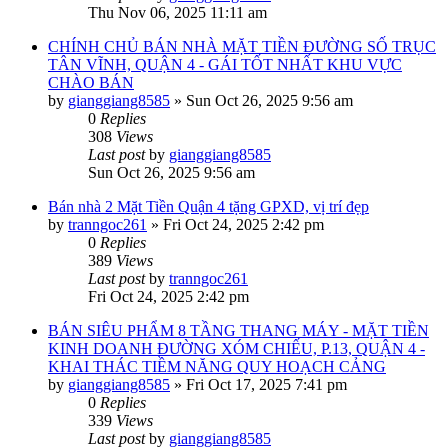
Thu Nov 06, 2025 11:11 am
CHÍNH CHỦ BÁN NHÀ MẶT TIỀN ĐƯỜNG SỐ TRỤC
TÂN VĨNH, QUẬN 4 - GÁI TỐT NHẤT KHU VỰC
CHÀO BÁN
by
gianggiang8585
»
Sun Oct 26, 2025 9:56 am
0
Replies
308
Views
Last post
by
gianggiang8585
Sun Oct 26, 2025 9:56 am
Bán nhà 2 Mặt Tiền Quận 4 tặng GPXD, vị trí đẹp
by
tranngoc261
»
Fri Oct 24, 2025 2:42 pm
0
Replies
389
Views
Last post
by
tranngoc261
Fri Oct 24, 2025 2:42 pm
BÁN SIÊU PHẨM 8 TẦNG THANG MÁY - MẶT TIỀN
KINH DOANH ĐƯỜNG XÓM CHIẾU, P.13, QUẬN 4 -
KHAI THÁC TIỀM NĂNG QUY HOẠCH CẢNG
by
gianggiang8585
»
Fri Oct 17, 2025 7:41 pm
0
Replies
339
Views
Last post
by
gianggiang8585