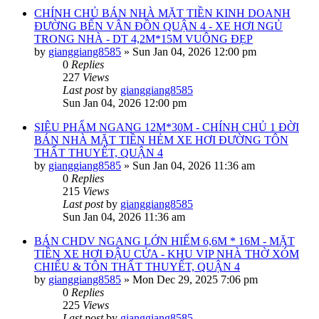
CHÍNH CHỦ BÁN NHÀ MẶT TIỀN KINH DOANH
ĐƯỜNG BẾN VÂN ĐỒN QUẬN 4 - XE HƠI NGỦ
TRONG NHÀ - DT 4,2M*15M VUÔNG ĐẸP
by
gianggiang8585
»
Sun Jan 04, 2026 12:00 pm
0
Replies
227
Views
Last post
by
gianggiang8585
Sun Jan 04, 2026 12:00 pm
SIÊU PHẨM NGANG 12M*30M - CHÍNH CHỦ 1 ĐỜI
BÁN NHÀ MẶT TIỀN HẺM XE HƠI ĐƯỜNG TÔN
THẤT THUYẾT, QUẬN 4
by
gianggiang8585
»
Sun Jan 04, 2026 11:36 am
0
Replies
215
Views
Last post
by
gianggiang8585
Sun Jan 04, 2026 11:36 am
BÁN CHDV NGANG LỚN HIẾM 6,6M * 16M - MẶT
TIỀN XE HƠI ĐẬU CỬA - KHU VIP NHÀ THỜ XÓM
CHIẾU & TÔN THẤT THUYẾT, QUẬN 4
by
gianggiang8585
»
Mon Dec 29, 2025 7:06 pm
0
Replies
225
Views
Last post
by
gianggiang8585