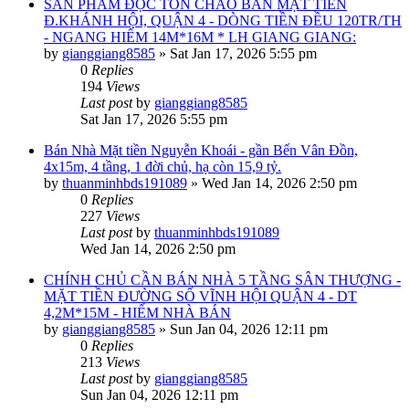
SẢN PHẨM ĐỘC TÔN CHÀO BÁN MẶT TIỀN
Đ.KHÁNH HỘI, QUẬN 4 - DÒNG TIỀN ĐỀU 120TR/TH
- NGANG HIẾM 14M*16M * LH GIANG GIANG:
by
gianggiang8585
»
Sat Jan 17, 2026 5:55 pm
0
Replies
194
Views
Last post
by
gianggiang8585
Sat Jan 17, 2026 5:55 pm
Bán Nhà Mặt tiền Nguyễn Khoái - gần Bến Vân Đồn,
4x15m, 4 tầng, 1 đời chủ, hạ còn 15,9 tỷ.
by
thuanminhbds191089
»
Wed Jan 14, 2026 2:50 pm
0
Replies
227
Views
Last post
by
thuanminhbds191089
Wed Jan 14, 2026 2:50 pm
CHÍNH CHỦ CẦN BÁN NHÀ 5 TẦNG SÂN THƯỢNG -
MẶT TIỀN ĐƯỜNG SỐ VĨNH HỘI QUẬN 4 - DT
4,2M*15M - HIẾM NHÀ BÁN
by
gianggiang8585
»
Sun Jan 04, 2026 12:11 pm
0
Replies
213
Views
Last post
by
gianggiang8585
Sun Jan 04, 2026 12:11 pm