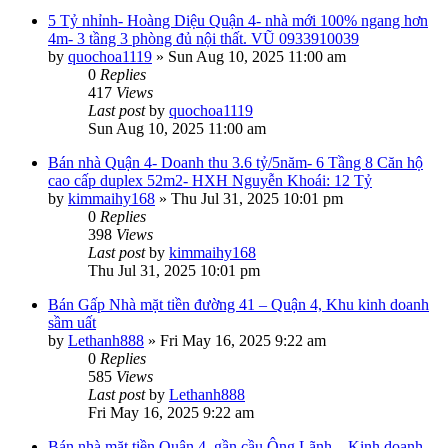
5 Tỷ nhỉnh- Hoàng Diệu Quận 4- nhà mới 100% ngang hơn
4m- 3 tầng 3 phòng đủ nội thất. VŨ 0933910039
by
quochoa1119
»
Sun Aug 10, 2025 11:00 am
0
Replies
417
Views
Last post
by
quochoa1119
Sun Aug 10, 2025 11:00 am
Bán nhà Quận 4- Doanh thu 3.6 tỷ/5năm- 6 Tầng 8 Căn hộ
cao cấp duplex 52m2- HXH Nguyễn Khoái: 12 Tỷ
by
kimmaihy168
»
Thu Jul 31, 2025 10:01 pm
0
Replies
398
Views
Last post
by
kimmaihy168
Thu Jul 31, 2025 10:01 pm
Bán Gấp Nhà mặt tiền đường 41 – Quận 4, Khu kinh doanh
sầm uất
by
Lethanh888
»
Fri May 16, 2025 9:22 am
0
Replies
585
Views
Last post
by
Lethanh888
Fri May 16, 2025 9:22 am
Bán nhà mặt tiền Quận 4, gần cầu Ông Lãnh – Kinh doanh