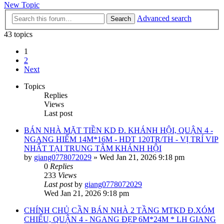
New Topic
Advanced search
Search
43 topics
1
2
Next
Topics
Replies
Views
Last post
BÁN NHÀ MẶT TIỀN KD Đ. KHÁNH HỘI, QUẬN 4 -
NGANG HIẾM 14M*16M - HDT 120TR/TH - VỊ TRÍ VIP
NHẤT TẠI TRUNG TÂM KHÁNH HỘI
by
giang0778072029
»
Wed Jan 21, 2026 9:18 pm
0
Replies
233
Views
Last post
by
giang0778072029
Wed Jan 21, 2026 9:18 pm
CHÍNH CHỦ CẦN BÁN NHÀ 2 TẦNG MTKD Đ.XÓM
CHIẾU, QUẬN 4 - NGANG ĐẸP 6M*24M * LH GIANG