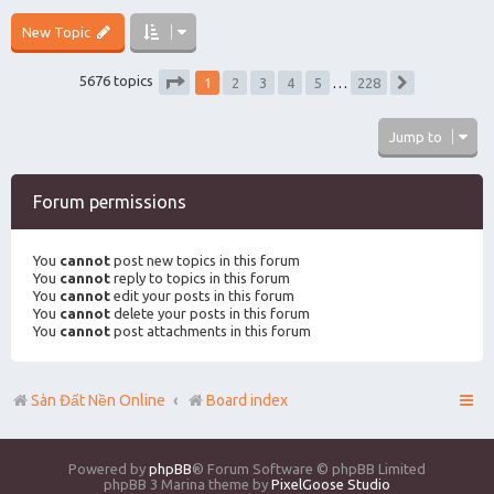
New Topic
1
5676 topics
2
3
4
5
…
228
Next
Page
1
of
228
Jump to
Forum permissions
You
cannot
post new topics in this forum
You
cannot
reply to topics in this forum
You
cannot
edit your posts in this forum
You
cannot
delete your posts in this forum
You
cannot
post attachments in this forum
Sàn Đất Nền Online
Board index
Powered by
phpBB
® Forum Software © phpBB Limited
phpBB 3 Marina theme by
PixelGoose Studio