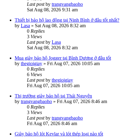
Last post
by
trangvangbaoho
Sat Aug 08, 2026 9:31 am
Thiết bị bảo hộ lao động tại Ninh Bình ở đâu tốt nhất?
by
Lasa
»
Sat Aug 08, 2026 8:32 am
0
Replies
3
Views
Last post
by
Lasa
Sat Aug 08, 2026 8:32 am
Mua giày bảo hộ Jogger tại Bình Dương ở đâu tốt
by
thegioigiay
»
Fri Aug 07, 2026 10:05 am
0
Replies
6
Views
Last post
by
thegioigiay
Fri Aug 07, 2026 10:05 am
Thị trường giày bảo hộ tại Thái Nguyên
by
trangvangbaoho
»
Fri Aug 07, 2026 8:46 am
0
Replies
3
Views
Last post
by
trangvangbaoho
Fri Aug 07, 2026 8:46 am
Giày bảo hộ lót Kevlar và lót thép loại nào tốt