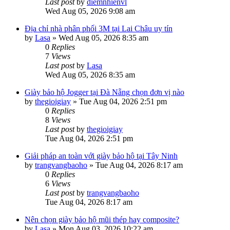
Last post
by
diemnhienvl
Wed Aug 05, 2026 9:08 am
Địa chỉ nhà phân phối 3M tại Lai Châu uy tín
by
Lasa
»
Wed Aug 05, 2026 8:35 am
0
Replies
7
Views
Last post
by
Lasa
Wed Aug 05, 2026 8:35 am
Giày bảo hộ Jogger tại Đà Nẵng chọn đơn vị nào
by
thegioigiay
»
Tue Aug 04, 2026 2:51 pm
0
Replies
8
Views
Last post
by
thegioigiay
Tue Aug 04, 2026 2:51 pm
Giải pháp an toàn với giày bảo hộ tại Tây Ninh
by
trangvangbaoho
»
Tue Aug 04, 2026 8:17 am
0
Replies
6
Views
Last post
by
trangvangbaoho
Tue Aug 04, 2026 8:17 am
Nên chọn giày bảo hộ mũi thép hay composite?
by
Lasa
»
Mon Aug 03, 2026 10:22 am