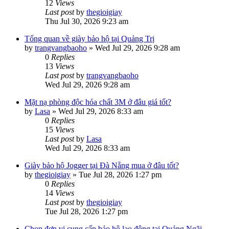
12
Views
Last post
by
thegioigiay
Thu Jul 30, 2026 9:23 am
Tổng quan về giày bảo hộ tại Quảng Trị
by
trangvangbaoho
»
Wed Jul 29, 2026 9:28 am
0
Replies
13
Views
Last post
by
trangvangbaoho
Wed Jul 29, 2026 9:28 am
Mặt nạ phòng độc hóa chất 3M ở đâu giá tốt?
by
Lasa
»
Wed Jul 29, 2026 8:33 am
0
Replies
15
Views
Last post
by
Lasa
Wed Jul 29, 2026 8:33 am
Giày bảo hộ Jogger tại Đà Nẵng mua ở đâu tốt?
by
thegioigiay
»
Tue Jul 28, 2026 1:27 pm
0
Replies
14
Views
Last post
by
thegioigiay
Tue Jul 28, 2026 1:27 pm
Chọn đơn vị cung cấp bảo hộ lao động tại Quảng Ngãi