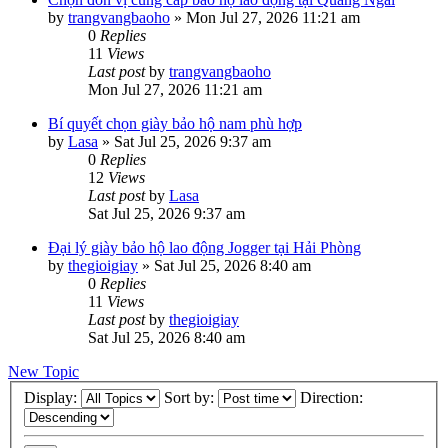
by
trangvangbaoho
»
Mon Jul 27, 2026 11:21 am
0
Replies
11
Views
Last post
by
trangvangbaoho
Mon Jul 27, 2026 11:21 am
Bí quyết chọn giày bảo hộ nam phù hợp
by
Lasa
»
Sat Jul 25, 2026 9:37 am
0
Replies
12
Views
Last post
by
Lasa
Sat Jul 25, 2026 9:37 am
Đại lý giày bảo hộ lao động Jogger tại Hải Phòng
by
thegioigiay
»
Sat Jul 25, 2026 8:40 am
0
Replies
11
Views
Last post
by
thegioigiay
Sat Jul 25, 2026 8:40 am
New Topic
Display:
Sort by:
Direction: