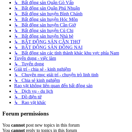
↳ Bất động sản Quận Gò Vấp
↳ Bất động sản Quận Phú Nhuận
↳ Bất động sản huyện Bình Chánh
↳ Bất động sản huyện Hóc Môn
↳ Bất động sản huyện Cần Giờ
↳ Bất động sản huyện Củ Chi
↳ Bất động sản huyện Nhà bè
↳ BẤT ĐỘNG SẢN CẦN THƠ
↳ BẤT ĐỘNG SẢN ĐỒNG NAI
↳ Bất động sản các tỉnh thành khác khu vực phía Nam
Tuyển dụng - việc làm
↳ Tuyển dụng
Giải trí - chia sẻ - kinh nghiệm
↳ Chuyên mục giải trí - chuyện trò linh tinh
↳ Chia sẻ kinh nghiệm
Rao vặt không liên quan đến bất động sản
↳ Dịch vụ - du lịch
↳ Đồ điện tử
↳ Rao vặt khác
Forum permissions
You
cannot
post new topics in this forum
You
cannot
reply to topics in this forum