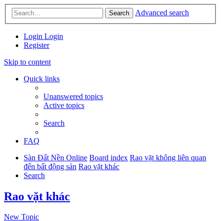
Advanced search
Search
Login
Login
Register
Skip to content
Quick links
Unanswered topics
Active topics
Search
FAQ
Sàn Đất Nền Online
Board index
Rao vặt không liên quan
đến bất động sản
Rao vặt khác
Search
Rao vặt khác
New Topic