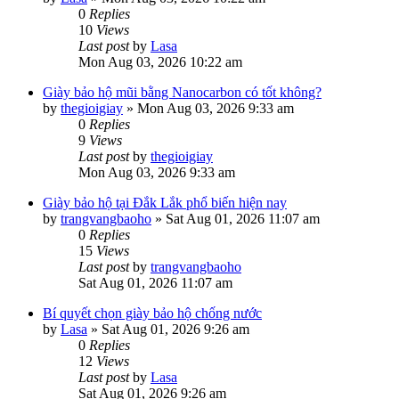
0
Replies
10
Views
Last post
by
Lasa
Mon Aug 03, 2026 10:22 am
Giày bảo hộ mũi bằng Nanocarbon có tốt không?
by
thegioigiay
»
Mon Aug 03, 2026 9:33 am
0
Replies
9
Views
Last post
by
thegioigiay
Mon Aug 03, 2026 9:33 am
Giày bảo hộ tại Đắk Lắk phổ biến hiện nay
by
trangvangbaoho
»
Sat Aug 01, 2026 11:07 am
0
Replies
15
Views
Last post
by
trangvangbaoho
Sat Aug 01, 2026 11:07 am
Bí quyết chọn giày bảo hộ chống nước
by
Lasa
»
Sat Aug 01, 2026 9:26 am
0
Replies
12
Views
Last post
by
Lasa
Sat Aug 01, 2026 9:26 am