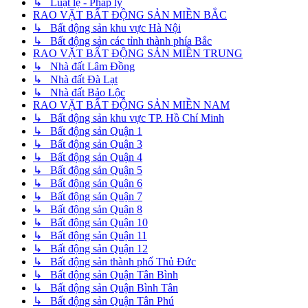
↳ Luật lệ - Pháp lý
RAO VẶT BẤT ĐỘNG SẢN MIỀN BẮC
↳ Bất động sản khu vực Hà Nội
↳ Bất động sản các tỉnh thành phía Bắc
RAO VẶT BẤT ĐỘNG SẢN MIỀN TRUNG
↳ Nhà đất Lâm Đồng
↳ Nhà đất Đà Lạt
↳ Nhà đất Bảo Lộc
RAO VẶT BẤT ĐỘNG SẢN MIỀN NAM
↳ Bất động sản khu vực TP. Hồ Chí Minh
↳ Bất động sản Quận 1
↳ Bất động sản Quận 3
↳ Bất động sản Quận 4
↳ Bất động sản Quận 5
↳ Bất động sản Quận 6
↳ Bất động sản Quận 7
↳ Bất động sản Quận 8
↳ Bất động sản Quận 10
↳ Bất động sản Quận 11
↳ Bất động sản Quận 12
↳ Bất động sản thành phố Thủ Đức
↳ Bất động sản Quận Tân Bình
↳ Bất động sản Quận Bình Tân
↳ Bất động sản Quận Tân Phú