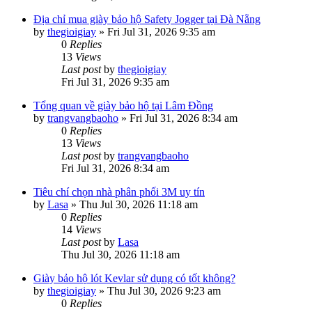
Địa chỉ mua giày bảo hộ Safety Jogger tại Đà Nẵng
by
thegioigiay
»
Fri Jul 31, 2026 9:35 am
0
Replies
13
Views
Last post
by
thegioigiay
Fri Jul 31, 2026 9:35 am
Tổng quan về giày bảo hộ tại Lâm Đồng
by
trangvangbaoho
»
Fri Jul 31, 2026 8:34 am
0
Replies
13
Views
Last post
by
trangvangbaoho
Fri Jul 31, 2026 8:34 am
Tiêu chí chọn nhà phân phối 3M uy tín
by
Lasa
»
Thu Jul 30, 2026 11:18 am
0
Replies
14
Views
Last post
by
Lasa
Thu Jul 30, 2026 11:18 am
Giày bảo hộ lót Kevlar sử dụng có tốt không?
by
thegioigiay
»
Thu Jul 30, 2026 9:23 am
0
Replies