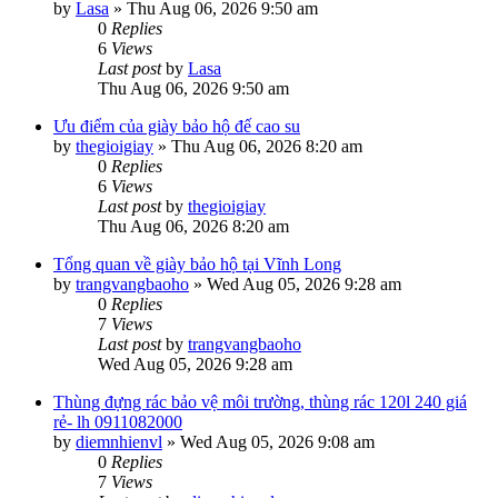
by
Lasa
»
Thu Aug 06, 2026 9:50 am
0
Replies
6
Views
Last post
by
Lasa
Thu Aug 06, 2026 9:50 am
Ưu điểm của giày bảo hộ đế cao su
by
thegioigiay
»
Thu Aug 06, 2026 8:20 am
0
Replies
6
Views
Last post
by
thegioigiay
Thu Aug 06, 2026 8:20 am
Tổng quan về giày bảo hộ tại Vĩnh Long
by
trangvangbaoho
»
Wed Aug 05, 2026 9:28 am
0
Replies
7
Views
Last post
by
trangvangbaoho
Wed Aug 05, 2026 9:28 am
Thùng đựng rác bảo vệ môi trường, thùng rác 120l 240 giá
rẻ- lh 0911082000
by
diemnhienvl
»
Wed Aug 05, 2026 9:08 am
0
Replies
7
Views