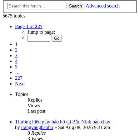
Advanced search
Search
5675 topics
Page
1
of
227
Jump to page:
1
2
3
4
5
…
227
Next
Topics
Replies
Views
Last post
Thương hiệu giày bảo hộ tại Bắc Ninh bán chạy
by
trangvangbaoho
»
Sat Aug 08, 2026 9:31 am
0
Replies
3
Views