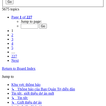
5675 topics
Page
1
of
227
Jump to page:
1
2
3
4
5
…
227
Next
Return to Board Index
Jump to
Khu vực thông báo
↳ Thông báo của Ban Quản Trị diễn đàn
Tin tức, giới thiệu dự án mới
↳ Tin tức
↳ Giới thiệu dự án