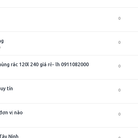
0
ng
0
m
ùng rác 120l 240 giá rẻ- lh 0911082000
0
uy tín
0
đơn vị nào
0
 Tây Ninh