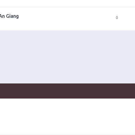
 An Giang
0