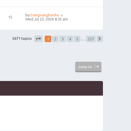
by
trangvangbaoho
15
Wed Jul 22, 2026 8:35 am
1
5671 topics
2
3
4
5
…
227
Next
Page
1
of
227
Jump to