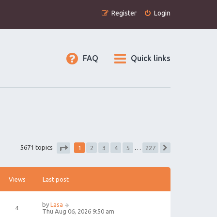
Register
Login
FAQ
Quick links
1
5671 topics
2
3
4
5
…
227
Next
Page
1
of
227
Views
Last post
by
Lasa
4
Thu Aug 06, 2026 9:50 am