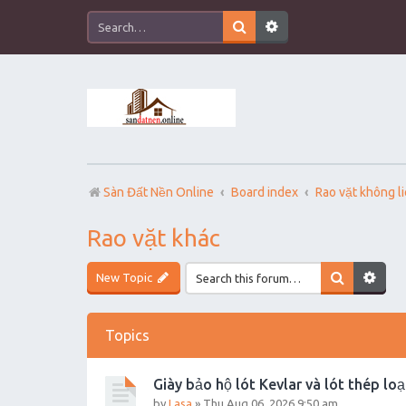
Sàn Đất Nền Online
Board index
Rao vặt không l
Rao vặt khác
New Topic
Topics
Giày bảo hộ lót Kevlar và lót thép loạ
by
Lasa
»
Thu Aug 06, 2026 9:50 am