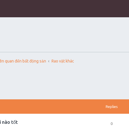
iên quan đến bất động sản
Rao vặt khác
Replies
i nào tốt
0