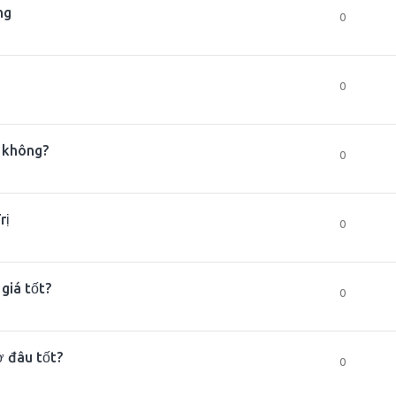
ng
0
0
t không?
0
rị
0
giá tốt?
0
ở đâu tốt?
0