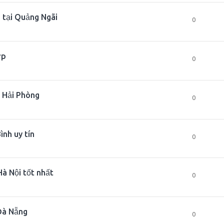
 tại Quảng Ngãi
0
ợp
0
i Hải Phòng
0
ình uy tín
0
Hà Nội tốt nhất
0
 Đà Nẵng
0