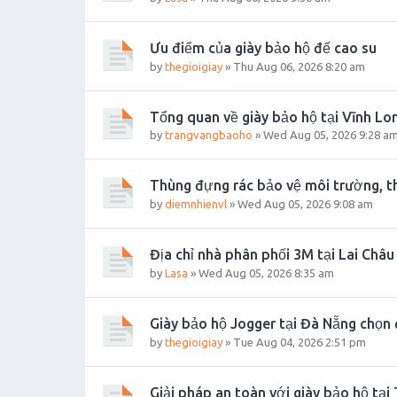
Ưu điểm của giày bảo hộ đế cao su
by
thegioigiay
»
Thu Aug 06, 2026 8:20 am
Tổng quan về giày bảo hộ tại Vĩnh Lo
by
trangvangbaoho
»
Wed Aug 05, 2026 9:28 a
Thùng đựng rác bảo vệ môi trường, th
by
diemnhienvl
»
Wed Aug 05, 2026 9:08 am
Địa chỉ nhà phân phối 3M tại Lai Châu 
by
Lasa
»
Wed Aug 05, 2026 8:35 am
Giày bảo hộ Jogger tại Đà Nẵng chọn 
by
thegioigiay
»
Tue Aug 04, 2026 2:51 pm
Giải pháp an toàn với giày bảo hộ tại