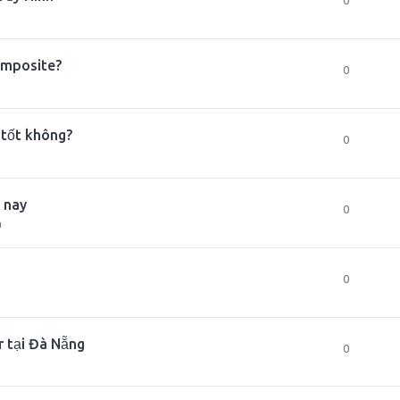
0
omposite?
0
 tốt không?
0
 nay
0
m
0
r tại Đà Nẵng
0