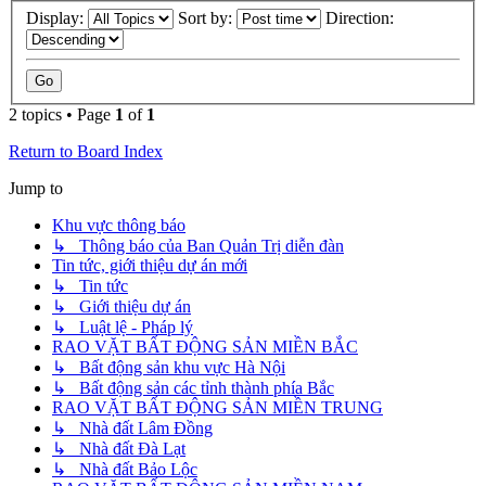
Display:
Sort by:
Direction:
2 topics • Page
1
of
1
Return to Board Index
Jump to
Khu vực thông báo
↳ Thông báo của Ban Quản Trị diễn đàn
Tin tức, giới thiệu dự án mới
↳ Tin tức
↳ Giới thiệu dự án
↳ Luật lệ - Pháp lý
RAO VẶT BẤT ĐỘNG SẢN MIỀN BẮC
↳ Bất động sản khu vực Hà Nội
↳ Bất động sản các tỉnh thành phía Bắc
RAO VẶT BẤT ĐỘNG SẢN MIỀN TRUNG
↳ Nhà đất Lâm Đồng
↳ Nhà đất Đà Lạt
↳ Nhà đất Bảo Lộc