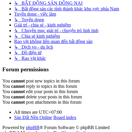
↳ BẤT ĐỘNG SẢN ĐỒNG NAI
↳ Bất động sản các tỉnh thành khác khu vực phía Nam
Tuyển dụng - việc làm
↳ Tuyển dụng
Giải trí - chia sẻ - kinh nghiệm
↳ Chuyên mục giải trí - chuyện trò linh tinh
↳ Chia sẻ kinh nghiệm
Rao vặt không liên quan đến bất động sản
↳ Dịch vụ - du lịch
↳ Đồ điện tử
↳ Rao vặt khác
Forum permissions
You
cannot
post new topics in this forum
You
cannot
reply to topics in this forum
You
cannot
edit your posts in this forum
You
cannot
delete your posts in this forum
You
cannot
post attachments in this forum
All times are
UTC+07:00
Sàn Đất Nền Online
Board index
Powered by
phpBB
® Forum Software © phpBB Limited