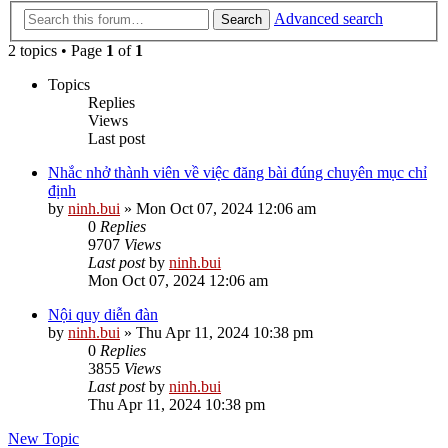
Advanced search
Search
2 topics • Page
1
of
1
Topics
Replies
Views
Last post
Nhắc nhở thành viên về việc đăng bài đúng chuyên mục chỉ
định
by
ninh.bui
»
Mon Oct 07, 2024 12:06 am
0
Replies
9707
Views
Last post
by
ninh.bui
Mon Oct 07, 2024 12:06 am
Nội quy diễn đàn
by
ninh.bui
»
Thu Apr 11, 2024 10:38 pm
0
Replies
3855
Views
Last post
by
ninh.bui
Thu Apr 11, 2024 10:38 pm
New Topic