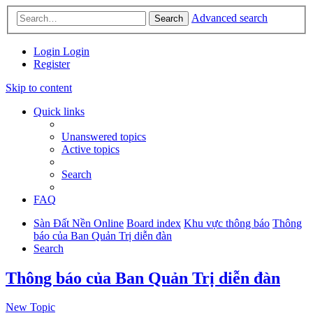
Advanced search
Search
Login
Login
Register
Skip to content
Quick links
Unanswered topics
Active topics
Search
FAQ
Sàn Đất Nền Online
Board index
Khu vực thông báo
Thông
báo của Ban Quản Trị diễn đàn
Search
Thông báo của Ban Quản Trị diễn đàn
New Topic