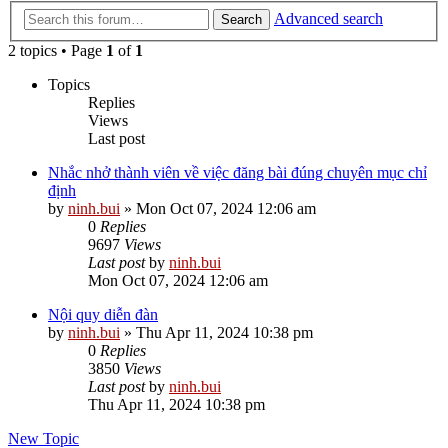
Advanced search
Search
2 topics • Page
1
of
1
Topics
Replies
Views
Last post
Nhắc nhở thành viên về việc đăng bài đúng chuyên mục chỉ
định
by
ninh.bui
»
Mon Oct 07, 2024 12:06 am
0
Replies
9697
Views
Last post
by
ninh.bui
Mon Oct 07, 2024 12:06 am
Nội quy diễn đàn
by
ninh.bui
»
Thu Apr 11, 2024 10:38 pm
0
Replies
3850
Views
Last post
by
ninh.bui
Thu Apr 11, 2024 10:38 pm
New Topic