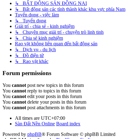
↳ BẤT ĐỘNG SẢN ĐỒNG NAI
↳ Bất động sản các tỉnh thành khác khu vực phía Nam
Tuyển dụng - việc làm
↳ Tuyển dụng
Giải trí - chia sẻ - kinh nghiệm
↳ Chuyên mục giải trí - chuyện trò linh tinh
↳ Chia sẻ kinh nghiệm
Rao vặt không liên quan đến bất động sản
↳ Dịch vụ - du lịch
↳ Đồ điện tử
↳ Rao vặt khác
Forum permissions
You
cannot
post new topics in this forum
You
cannot
reply to topics in this forum
You
cannot
edit your posts in this forum
You
cannot
delete your posts in this forum
You
cannot
post attachments in this forum
All times are
UTC+07:00
Sàn Đất Nền Online
Board index
Powered by
phpBB
® Forum Software © phpBB Limited