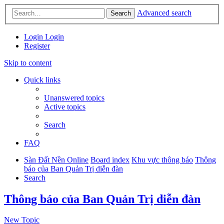
Advanced search
Search
Login
Login
Register
Skip to content
Quick links
Unanswered topics
Active topics
Search
FAQ
Sàn Đất Nền Online
Board index
Khu vực thông báo
Thông
báo của Ban Quản Trị diễn đàn
Search
Thông báo của Ban Quản Trị diễn đàn
New Topic