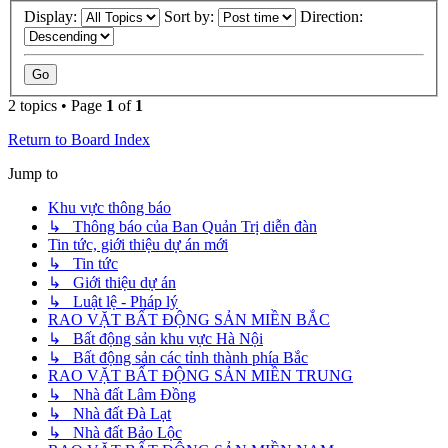
Display:
Sort by:
Direction:
2 topics • Page
1
of
1
Return to Board Index
Jump to
Khu vực thông báo
↳ Thông báo của Ban Quản Trị diễn đàn
Tin tức, giới thiệu dự án mới
↳ Tin tức
↳ Giới thiệu dự án
↳ Luật lệ - Pháp lý
RAO VẶT BẤT ĐỘNG SẢN MIỀN BẮC
↳ Bất động sản khu vực Hà Nội
↳ Bất động sản các tỉnh thành phía Bắc
RAO VẶT BẤT ĐỘNG SẢN MIỀN TRUNG
↳ Nhà đất Lâm Đồng
↳ Nhà đất Đà Lạt
↳ Nhà đất Bảo Lộc