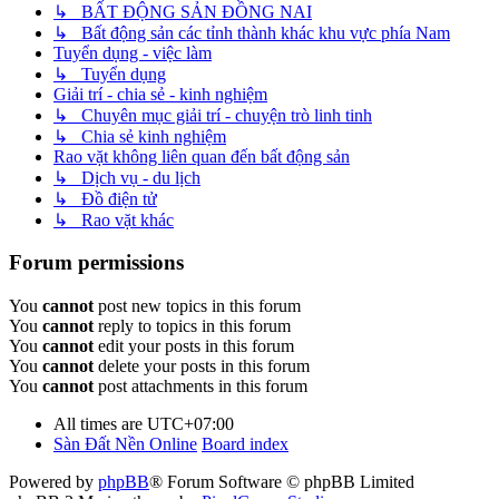
↳ BẤT ĐỘNG SẢN ĐỒNG NAI
↳ Bất động sản các tỉnh thành khác khu vực phía Nam
Tuyển dụng - việc làm
↳ Tuyển dụng
Giải trí - chia sẻ - kinh nghiệm
↳ Chuyên mục giải trí - chuyện trò linh tinh
↳ Chia sẻ kinh nghiệm
Rao vặt không liên quan đến bất động sản
↳ Dịch vụ - du lịch
↳ Đồ điện tử
↳ Rao vặt khác
Forum permissions
You
cannot
post new topics in this forum
You
cannot
reply to topics in this forum
You
cannot
edit your posts in this forum
You
cannot
delete your posts in this forum
You
cannot
post attachments in this forum
All times are
UTC+07:00
Sàn Đất Nền Online
Board index
Powered by
phpBB
® Forum Software © phpBB Limited