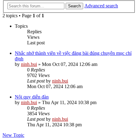
Advanced search
Search
2 topics • Page
1
of
1
Topics
Replies
Views
Last post
Nhắc nhở thành viên về việc đăng bài đúng chuyên mục chỉ
định
by
ninh.bui
»
Mon Oct 07, 2024 12:06 am
0
Replies
9702
Views
Last post
by
ninh.bui
Mon Oct 07, 2024 12:06 am
Nội quy diễn đàn
by
ninh.bui
»
Thu Apr 11, 2024 10:38 pm
0
Replies
3854
Views
Last post
by
ninh.bui
Thu Apr 11, 2024 10:38 pm
New Topic