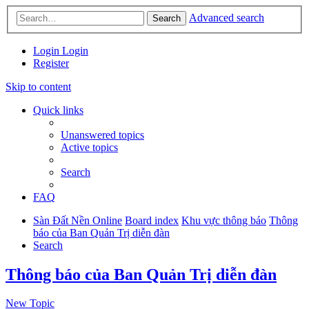
Advanced search
Search
Login
Login
Register
Skip to content
Quick links
Unanswered topics
Active topics
Search
FAQ
Sàn Đất Nền Online
Board index
Khu vực thông báo
Thông
báo của Ban Quản Trị diễn đàn
Search
Thông báo của Ban Quản Trị diễn đàn
New Topic