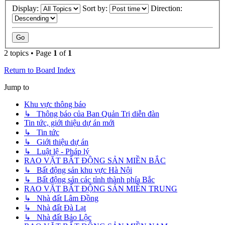
Display:
Sort by:
Direction:
2 topics • Page
1
of
1
Return to Board Index
Jump to
Khu vực thông báo
↳ Thông báo của Ban Quản Trị diễn đàn
Tin tức, giới thiệu dự án mới
↳ Tin tức
↳ Giới thiệu dự án
↳ Luật lệ - Pháp lý
RAO VẶT BẤT ĐỘNG SẢN MIỀN BẮC
↳ Bất động sản khu vực Hà Nội
↳ Bất động sản các tỉnh thành phía Bắc
RAO VẶT BẤT ĐỘNG SẢN MIỀN TRUNG
↳ Nhà đất Lâm Đồng
↳ Nhà đất Đà Lạt
↳ Nhà đất Bảo Lộc