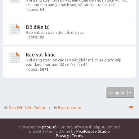
Nơi đăng toàn bộ rao vặt liên quan đến ngàn dịch vụ - du
lịch như nhà hàng, khách sạn, vé tàu xe, tour du lịch...
Topics:
34
Đồ điện tử
Rao vặt liên quan đến đồ điện tử
Topics:
92
Rao vặt khác
Nơi đăng toàn bộ các rao vặt khác mà chưa được xếp
vào danh mục nào đã có ở diễn đàn
Topics:
5671
Jump to
Sàn Đất Nền Online
Board index
Powered by
phpBB
® Forum Software © phpBB Limited
phpBB 3 Marina theme by
PixelGoose Studio
Privacy
|
Terms