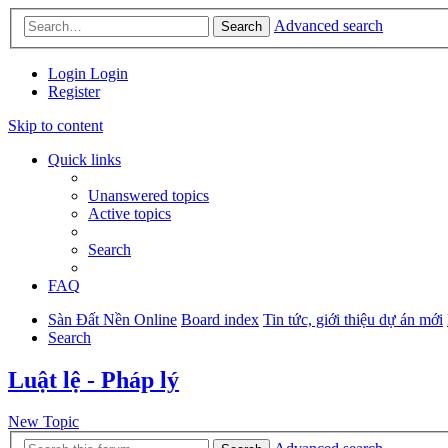
Advanced search
Search
Login
Login
Register
Skip to content
Quick links
Unanswered topics
Active topics
Search
FAQ
Sàn Đất Nền Online
Board index
Tin tức, giới thiệu dự án mới
Search
Luật lệ - Pháp lý
New Topic