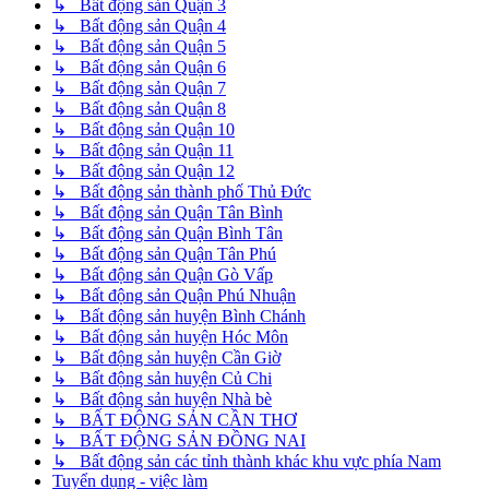
↳ Bất động sản Quận 3
↳ Bất động sản Quận 4
↳ Bất động sản Quận 5
↳ Bất động sản Quận 6
↳ Bất động sản Quận 7
↳ Bất động sản Quận 8
↳ Bất động sản Quận 10
↳ Bất động sản Quận 11
↳ Bất động sản Quận 12
↳ Bất động sản thành phố Thủ Đức
↳ Bất động sản Quận Tân Bình
↳ Bất động sản Quận Bình Tân
↳ Bất động sản Quận Tân Phú
↳ Bất động sản Quận Gò Vấp
↳ Bất động sản Quận Phú Nhuận
↳ Bất động sản huyện Bình Chánh
↳ Bất động sản huyện Hóc Môn
↳ Bất động sản huyện Cần Giờ
↳ Bất động sản huyện Củ Chi
↳ Bất động sản huyện Nhà bè
↳ BẤT ĐỘNG SẢN CẦN THƠ
↳ BẤT ĐỘNG SẢN ĐỒNG NAI
↳ Bất động sản các tỉnh thành khác khu vực phía Nam
Tuyển dụng - việc làm