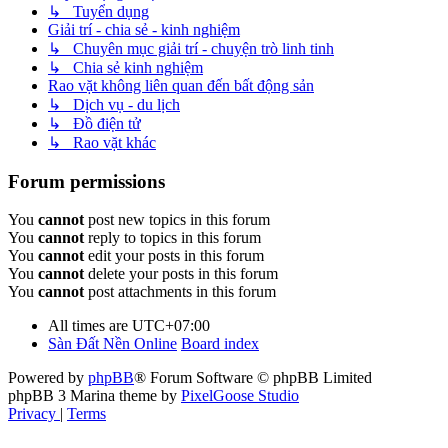
↳ Tuyển dụng
Giải trí - chia sẻ - kinh nghiệm
↳ Chuyên mục giải trí - chuyện trò linh tinh
↳ Chia sẻ kinh nghiệm
Rao vặt không liên quan đến bất động sản
↳ Dịch vụ - du lịch
↳ Đồ điện tử
↳ Rao vặt khác
Forum permissions
You
cannot
post new topics in this forum
You
cannot
reply to topics in this forum
You
cannot
edit your posts in this forum
You
cannot
delete your posts in this forum
You
cannot
post attachments in this forum
All times are
UTC+07:00
Sàn Đất Nền Online
Board index
Powered by
phpBB
® Forum Software © phpBB Limited
phpBB 3 Marina theme by
PixelGoose Studio
Privacy
|
Terms