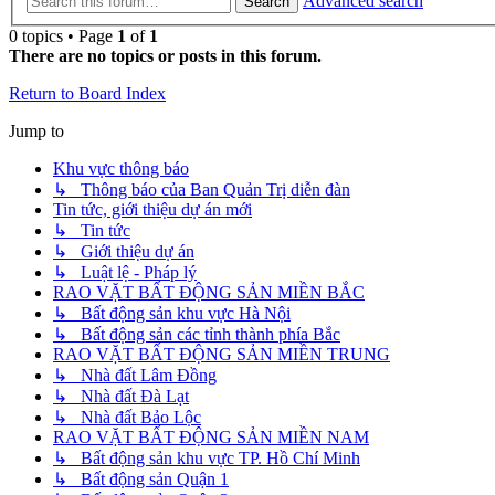
Advanced search
Search
0 topics • Page
1
of
1
There are no topics or posts in this forum.
Return to Board Index
Jump to
Khu vực thông báo
↳ Thông báo của Ban Quản Trị diễn đàn
Tin tức, giới thiệu dự án mới
↳ Tin tức
↳ Giới thiệu dự án
↳ Luật lệ - Pháp lý
RAO VẶT BẤT ĐỘNG SẢN MIỀN BẮC
↳ Bất động sản khu vực Hà Nội
↳ Bất động sản các tỉnh thành phía Bắc
RAO VẶT BẤT ĐỘNG SẢN MIỀN TRUNG
↳ Nhà đất Lâm Đồng
↳ Nhà đất Đà Lạt
↳ Nhà đất Bảo Lộc
RAO VẶT BẤT ĐỘNG SẢN MIỀN NAM
↳ Bất động sản khu vực TP. Hồ Chí Minh
↳ Bất động sản Quận 1