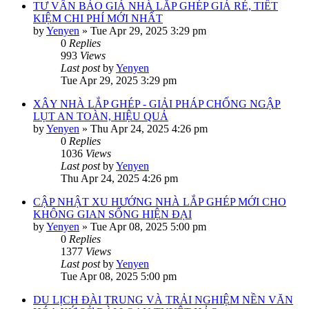
TƯ VẤN BÁO GIÁ NHÀ LẮP GHÉP GIÁ RẺ, TIẾT
KIỆM CHI PHÍ MỚI NHẤT
by
Yenyen
»
Tue Apr 29, 2025 3:29 pm
0
Replies
993
Views
Last post
by
Yenyen
Tue Apr 29, 2025 3:29 pm
XÂY NHÀ LẮP GHÉP - GIẢI PHÁP CHỐNG NGẬP
LỤT AN TOÀN, HIỆU QUẢ
by
Yenyen
»
Thu Apr 24, 2025 4:26 pm
0
Replies
1036
Views
Last post
by
Yenyen
Thu Apr 24, 2025 4:26 pm
CẬP NHẬT XU HƯỚNG NHÀ LẮP GHÉP MỚI CHO
KHÔNG GIAN SỐNG HIỆN ĐẠI
by
Yenyen
»
Tue Apr 08, 2025 5:00 pm
0
Replies
1377
Views
Last post
by
Yenyen
Tue Apr 08, 2025 5:00 pm
DU LỊCH ĐÀI TRUNG VÀ TRẢI NGHIỆM NỀN VĂN