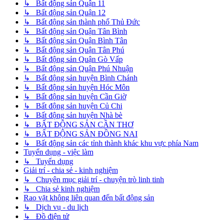
↳ Bất động sản Quận 11
↳ Bất động sản Quận 12
↳ Bất động sản thành phố Thủ Đức
↳ Bất động sản Quận Tân Bình
↳ Bất động sản Quận Bình Tân
↳ Bất động sản Quận Tân Phú
↳ Bất động sản Quận Gò Vấp
↳ Bất động sản Quận Phú Nhuận
↳ Bất động sản huyện Bình Chánh
↳ Bất động sản huyện Hóc Môn
↳ Bất động sản huyện Cần Giờ
↳ Bất động sản huyện Củ Chi
↳ Bất động sản huyện Nhà bè
↳ BẤT ĐỘNG SẢN CẦN THƠ
↳ BẤT ĐỘNG SẢN ĐỒNG NAI
↳ Bất động sản các tỉnh thành khác khu vực phía Nam
Tuyển dụng - việc làm
↳ Tuyển dụng
Giải trí - chia sẻ - kinh nghiệm
↳ Chuyên mục giải trí - chuyện trò linh tinh
↳ Chia sẻ kinh nghiệm
Rao vặt không liên quan đến bất động sản
↳ Dịch vụ - du lịch
↳ Đồ điện tử