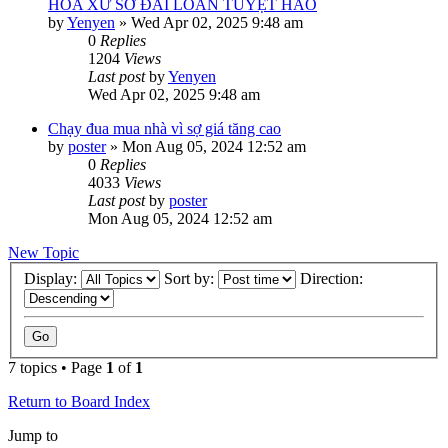
HÓA XỨ SỞ ĐÀI LOAN TUYỆT HẢO
by
Yenyen
»
Wed Apr 02, 2025 9:48 am
0
Replies
1204
Views
Last post
by
Yenyen
Wed Apr 02, 2025 9:48 am
Chạy đua mua nhà vì sợ giá tăng cao
by
poster
»
Mon Aug 05, 2024 12:52 am
0
Replies
4033
Views
Last post
by
poster
Mon Aug 05, 2024 12:52 am
New Topic
Display:
Sort by:
Direction:
7 topics • Page
1
of
1
Return to Board Index
Jump to