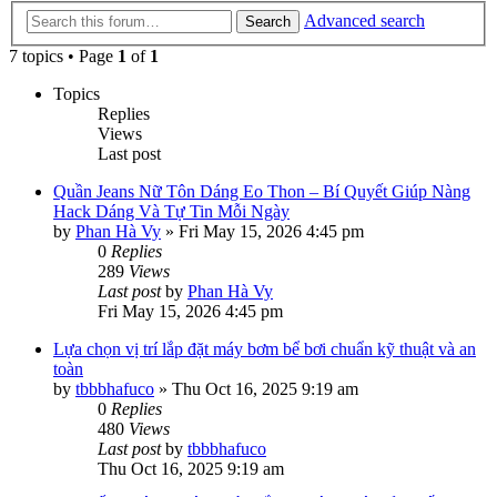
Advanced search
Search
7 topics • Page
1
of
1
Topics
Replies
Views
Last post
Quần Jeans Nữ Tôn Dáng Eo Thon – Bí Quyết Giúp Nàng
Hack Dáng Và Tự Tin Mỗi Ngày
by
Phan Hà Vy
»
Fri May 15, 2026 4:45 pm
0
Replies
289
Views
Last post
by
Phan Hà Vy
Fri May 15, 2026 4:45 pm
Lựa chọn vị trí lắp đặt máy bơm bể bơi chuẩn kỹ thuật và an
toàn
by
tbbbhafuco
»
Thu Oct 16, 2025 9:19 am
0
Replies
480
Views
Last post
by
tbbbhafuco
Thu Oct 16, 2025 9:19 am