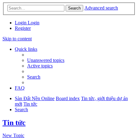
Advanced search
Search
Login
Login
Register
Skip to content
Quick links
Unanswered topics
Active topics
Search
FAQ
Sàn Đất Nền Online
Board index
Tin tức, giới thiệu dự án
mới
Tin tức
Search
Tin tức
New Topic