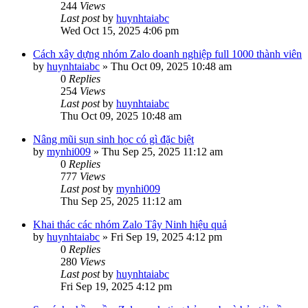
244
Views
Last post
by
huynhtaiabc
Wed Oct 15, 2025 4:06 pm
Cách xây dựng nhóm Zalo doanh nghiệp full 1000 thành viên
by
huynhtaiabc
»
Thu Oct 09, 2025 10:48 am
0
Replies
254
Views
Last post
by
huynhtaiabc
Thu Oct 09, 2025 10:48 am
Nâng mũi sụn sinh học có gì đặc biệt
by
mynhi009
»
Thu Sep 25, 2025 11:12 am
0
Replies
777
Views
Last post
by
mynhi009
Thu Sep 25, 2025 11:12 am
Khai thác các nhóm Zalo Tây Ninh hiệu quả
by
huynhtaiabc
»
Fri Sep 19, 2025 4:12 pm
0
Replies
280
Views
Last post
by
huynhtaiabc
Fri Sep 19, 2025 4:12 pm