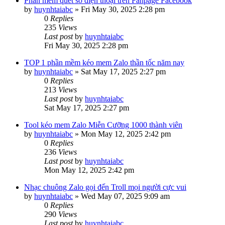
Phần mềm quét số điện thoại trên Fanpage Facebook
by
huynhtaiabc
»
Fri May 30, 2025 2:28 pm
0
Replies
235
Views
Last post
by
huynhtaiabc
Fri May 30, 2025 2:28 pm
TOP 1 phần mềm kéo mem Zalo thần tốc năm nay
by
huynhtaiabc
»
Sat May 17, 2025 2:27 pm
0
Replies
213
Views
Last post
by
huynhtaiabc
Sat May 17, 2025 2:27 pm
Tool kéo mem Zalo Miễn Cưỡng 1000 thành viên
by
huynhtaiabc
»
Mon May 12, 2025 2:42 pm
0
Replies
236
Views
Last post
by
huynhtaiabc
Mon May 12, 2025 2:42 pm
Nhạc chuông Zalo gọi đến Troll mọi người cực vui
by
huynhtaiabc
»
Wed May 07, 2025 9:09 am
0
Replies
290
Views
Last post
by
huynhtaiabc