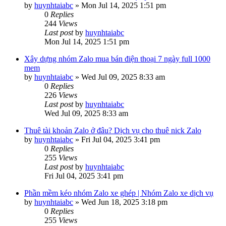
by
huynhtaiabc
»
Mon Jul 14, 2025 1:51 pm
0
Replies
244
Views
Last post
by
huynhtaiabc
Mon Jul 14, 2025 1:51 pm
Xây dựng nhóm Zalo mua bán điện thoại 7 ngày full 1000
mem
by
huynhtaiabc
»
Wed Jul 09, 2025 8:33 am
0
Replies
226
Views
Last post
by
huynhtaiabc
Wed Jul 09, 2025 8:33 am
Thuê tài khoản Zalo ở đâu? Dịch vụ cho thuê nick Zalo
by
huynhtaiabc
»
Fri Jul 04, 2025 3:41 pm
0
Replies
255
Views
Last post
by
huynhtaiabc
Fri Jul 04, 2025 3:41 pm
Phần mềm kéo nhóm Zalo xe ghép | Nhóm Zalo xe dịch vụ
by
huynhtaiabc
»
Wed Jun 18, 2025 3:18 pm
0
Replies
255
Views