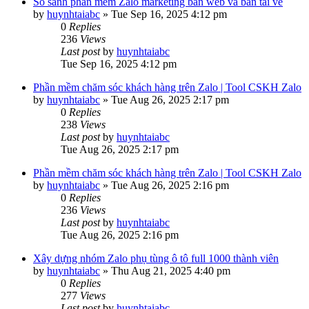
So sánh phần mềm Zalo marketing bản web và bản tải về
by
huynhtaiabc
»
Tue Sep 16, 2025 4:12 pm
0
Replies
236
Views
Last post
by
huynhtaiabc
Tue Sep 16, 2025 4:12 pm
Phần mềm chăm sóc khách hàng trên Zalo | Tool CSKH Zalo
by
huynhtaiabc
»
Tue Aug 26, 2025 2:17 pm
0
Replies
238
Views
Last post
by
huynhtaiabc
Tue Aug 26, 2025 2:17 pm
Phần mềm chăm sóc khách hàng trên Zalo | Tool CSKH Zalo
by
huynhtaiabc
»
Tue Aug 26, 2025 2:16 pm
0
Replies
236
Views
Last post
by
huynhtaiabc
Tue Aug 26, 2025 2:16 pm
Xây dựng nhóm Zalo phụ tùng ô tô full 1000 thành viên
by
huynhtaiabc
»
Thu Aug 21, 2025 4:40 pm
0
Replies
277
Views
Last post
by
huynhtaiabc