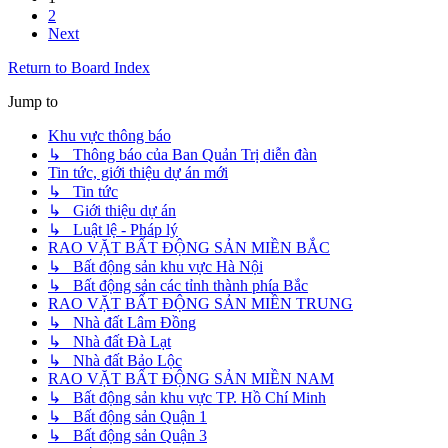
2
Next
Return to Board Index
Jump to
Khu vực thông báo
↳ Thông báo của Ban Quản Trị diễn đàn
Tin tức, giới thiệu dự án mới
↳ Tin tức
↳ Giới thiệu dự án
↳ Luật lệ - Pháp lý
RAO VẶT BẤT ĐỘNG SẢN MIỀN BẮC
↳ Bất động sản khu vực Hà Nội
↳ Bất động sản các tỉnh thành phía Bắc
RAO VẶT BẤT ĐỘNG SẢN MIỀN TRUNG
↳ Nhà đất Lâm Đồng
↳ Nhà đất Đà Lạt
↳ Nhà đất Bảo Lộc
RAO VẶT BẤT ĐỘNG SẢN MIỀN NAM
↳ Bất động sản khu vực TP. Hồ Chí Minh
↳ Bất động sản Quận 1
↳ Bất động sản Quận 3