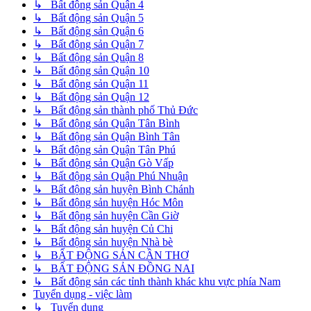
↳ Bất động sản Quận 4
↳ Bất động sản Quận 5
↳ Bất động sản Quận 6
↳ Bất động sản Quận 7
↳ Bất động sản Quận 8
↳ Bất động sản Quận 10
↳ Bất động sản Quận 11
↳ Bất động sản Quận 12
↳ Bất động sản thành phố Thủ Đức
↳ Bất động sản Quận Tân Bình
↳ Bất động sản Quận Bình Tân
↳ Bất động sản Quận Tân Phú
↳ Bất động sản Quận Gò Vấp
↳ Bất động sản Quận Phú Nhuận
↳ Bất động sản huyện Bình Chánh
↳ Bất động sản huyện Hóc Môn
↳ Bất động sản huyện Cần Giờ
↳ Bất động sản huyện Củ Chi
↳ Bất động sản huyện Nhà bè
↳ BẤT ĐỘNG SẢN CẦN THƠ
↳ BẤT ĐỘNG SẢN ĐỒNG NAI
↳ Bất động sản các tỉnh thành khác khu vực phía Nam
Tuyển dụng - việc làm
↳ Tuyển dụng