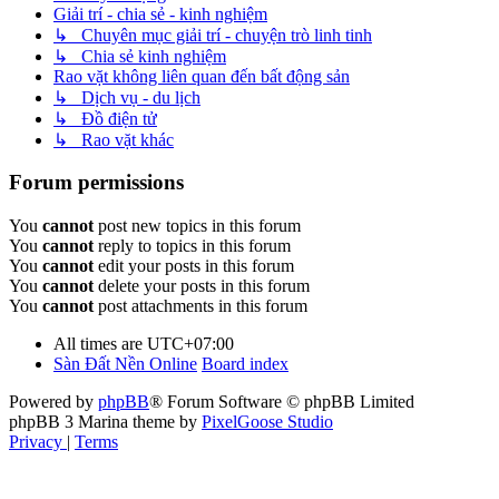
Giải trí - chia sẻ - kinh nghiệm
↳ Chuyên mục giải trí - chuyện trò linh tinh
↳ Chia sẻ kinh nghiệm
Rao vặt không liên quan đến bất động sản
↳ Dịch vụ - du lịch
↳ Đồ điện tử
↳ Rao vặt khác
Forum permissions
You
cannot
post new topics in this forum
You
cannot
reply to topics in this forum
You
cannot
edit your posts in this forum
You
cannot
delete your posts in this forum
You
cannot
post attachments in this forum
All times are
UTC+07:00
Sàn Đất Nền Online
Board index
Powered by
phpBB
® Forum Software © phpBB Limited
phpBB 3 Marina theme by
PixelGoose Studio
Privacy
|
Terms