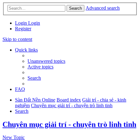
Advanced search
Search
Login
Login
Register
Skip to content
Quick links
Unanswered topics
Active topics
Search
FAQ
Sàn Đất Nền Online
Board index
Giải trí - chia sẻ - kinh
nghiệm
Chuyên mục giải trí - chuyện trò linh tinh
Search
Chuyên mục giải trí - chuyện trò linh tinh
New Topic