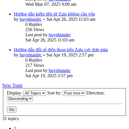
Wed May 07, 2025 9:09 am
Hướng dẫn kiếm tiền từ Zalo không cần vốn
by
huynhtaiabc
»
Sat Apr 26, 2025 11:03 am
0
Replies
256
Views
Last post
by
huynhtaiabc
Sat Apr 26, 2025 11:03 am
Hướng dẫn đổi số điện thoại trên Zalo cực đơn giản
by
huynhtaiabc
»
Sat Apr 19, 2025 2:57 pm
0
Replies
217
Views
Last post
by
huynhtaiabc
Sat Apr 19, 2025 2:57 pm
New Topic
Display:
Sort by:
Direction:
31 topics
1