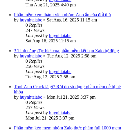
Thu Aug 21, 2025 4:40 pm
Phần mềm xem thành viên nhóm Zalo ẩn của đối thủ
by
huynhtaiabc
»
Sat Aug 16, 2025 11:15 am
0
Replies
247
Views
Last post
by
huynhtaiabc
Sat Aug 16, 2025 11:15 am
3 Tính năng đặc biệt của phần mềm kết bạn Zalo tự động
by
huynhtaiabc
»
Tue Aug 12, 2025 2:58 pm
0
Replies
256
Views
Last post
by
huynhtaiabc
Tue Aug 12, 2025 2:58 pm
Tool Zalo Crack là gì? Rủi do sử dụng phần mềm dễ bị bẻ
khóa
by
huynhtaiabc
»
Mon Jul 21, 2025 3:37 pm
0
Replies
257
Views
Last post
by
huynhtaiabc
Mon Jul 21, 2025 3:37 pm
Phần mềm kéo mem nhóm Zalo thực phẩm full 1000 mem