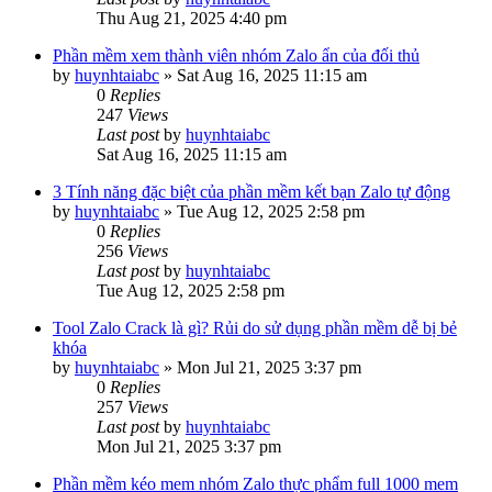
Thu Aug 21, 2025 4:40 pm
Phần mềm xem thành viên nhóm Zalo ẩn của đối thủ
by
huynhtaiabc
»
Sat Aug 16, 2025 11:15 am
0
Replies
247
Views
Last post
by
huynhtaiabc
Sat Aug 16, 2025 11:15 am
3 Tính năng đặc biệt của phần mềm kết bạn Zalo tự động
by
huynhtaiabc
»
Tue Aug 12, 2025 2:58 pm
0
Replies
256
Views
Last post
by
huynhtaiabc
Tue Aug 12, 2025 2:58 pm
Tool Zalo Crack là gì? Rủi do sử dụng phần mềm dễ bị bẻ
khóa
by
huynhtaiabc
»
Mon Jul 21, 2025 3:37 pm
0
Replies
257
Views
Last post
by
huynhtaiabc
Mon Jul 21, 2025 3:37 pm
Phần mềm kéo mem nhóm Zalo thực phẩm full 1000 mem