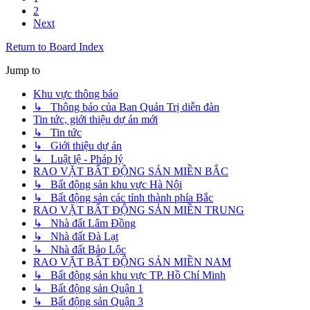
2
Next
Return to Board Index
Jump to
Khu vực thông báo
↳ Thông báo của Ban Quản Trị diễn đàn
Tin tức, giới thiệu dự án mới
↳ Tin tức
↳ Giới thiệu dự án
↳ Luật lệ - Pháp lý
RAO VẶT BẤT ĐỘNG SẢN MIỀN BẮC
↳ Bất động sản khu vực Hà Nội
↳ Bất động sản các tỉnh thành phía Bắc
RAO VẶT BẤT ĐỘNG SẢN MIỀN TRUNG
↳ Nhà đất Lâm Đồng
↳ Nhà đất Đà Lạt
↳ Nhà đất Bảo Lộc
RAO VẶT BẤT ĐỘNG SẢN MIỀN NAM
↳ Bất động sản khu vực TP. Hồ Chí Minh
↳ Bất động sản Quận 1
↳ Bất động sản Quận 3