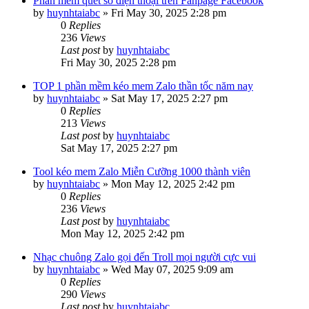
Phần mềm quét số điện thoại trên Fanpage Facebook
by
huynhtaiabc
»
Fri May 30, 2025 2:28 pm
0
Replies
236
Views
Last post
by
huynhtaiabc
Fri May 30, 2025 2:28 pm
TOP 1 phần mềm kéo mem Zalo thần tốc năm nay
by
huynhtaiabc
»
Sat May 17, 2025 2:27 pm
0
Replies
213
Views
Last post
by
huynhtaiabc
Sat May 17, 2025 2:27 pm
Tool kéo mem Zalo Miễn Cưỡng 1000 thành viên
by
huynhtaiabc
»
Mon May 12, 2025 2:42 pm
0
Replies
236
Views
Last post
by
huynhtaiabc
Mon May 12, 2025 2:42 pm
Nhạc chuông Zalo gọi đến Troll mọi người cực vui
by
huynhtaiabc
»
Wed May 07, 2025 9:09 am
0
Replies
290
Views
Last post
by
huynhtaiabc