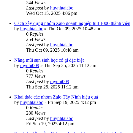
244
Views
Last post
by
huynhtaiabc
Wed Oct 15, 2025 4:06 pm
Cách xây dựng nhóm Zalo doanh nghiệp full 1000 thành viên
by
huynhtaiabc
»
Thu Oct 09, 2025 10:48 am
0
Replies
254
Views
Last post
by
huynhtaiabc
Thu Oct 09, 2025 10:48 am
Nâng mũi sụn sinh học có gì đặc biệt
by
mynhi009
»
Thu Sep 25, 2025 11:12 am
0
Replies
777
Views
Last post
by
mynhi009
Thu Sep 25, 2025 11:12 am
Khai thác các nhóm Zalo Tây Ninh hiệu quả
by
huynhtaiabc
»
Fri Sep 19, 2025 4:12 pm
0
Replies
280
Views
Last post
by
huynhtaiabc
Fri Sep 19, 2025 4:12 pm