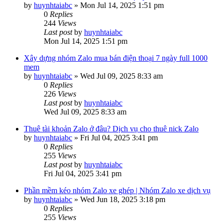
by
huynhtaiabc
»
Mon Jul 14, 2025 1:51 pm
0
Replies
244
Views
Last post
by
huynhtaiabc
Mon Jul 14, 2025 1:51 pm
Xây dựng nhóm Zalo mua bán điện thoại 7 ngày full 1000
mem
by
huynhtaiabc
»
Wed Jul 09, 2025 8:33 am
0
Replies
226
Views
Last post
by
huynhtaiabc
Wed Jul 09, 2025 8:33 am
Thuê tài khoản Zalo ở đâu? Dịch vụ cho thuê nick Zalo
by
huynhtaiabc
»
Fri Jul 04, 2025 3:41 pm
0
Replies
255
Views
Last post
by
huynhtaiabc
Fri Jul 04, 2025 3:41 pm
Phần mềm kéo nhóm Zalo xe ghép | Nhóm Zalo xe dịch vụ
by
huynhtaiabc
»
Wed Jun 18, 2025 3:18 pm
0
Replies
255
Views