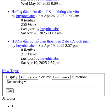
Wed May 07, 2025 9:09 am
Hướng dẫn kiếm tiền từ Zalo không cần vốn
by
huynhtaiabc
»
Sat Apr 26, 2025 11:03 am
0
Replies
256
Views
Last post
by
huynhtaiabc
Sat Apr 26, 2025 11:03 am
Hướng dẫn đổi số điện thoại trên Zalo cực đơn giản
by
huynhtaiabc
»
Sat Apr 19, 2025 2:57 pm
0
Replies
217
Views
Last post
by
huynhtaiabc
Sat Apr 19, 2025 2:57 pm
New Topic
Display:
Sort by:
Direction:
31 topics
1