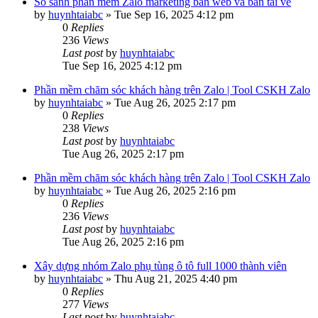
So sánh phần mềm Zalo marketing bản web và bản tải về
by
huynhtaiabc
»
Tue Sep 16, 2025 4:12 pm
0
Replies
236
Views
Last post
by
huynhtaiabc
Tue Sep 16, 2025 4:12 pm
Phần mềm chăm sóc khách hàng trên Zalo | Tool CSKH Zalo
by
huynhtaiabc
»
Tue Aug 26, 2025 2:17 pm
0
Replies
238
Views
Last post
by
huynhtaiabc
Tue Aug 26, 2025 2:17 pm
Phần mềm chăm sóc khách hàng trên Zalo | Tool CSKH Zalo
by
huynhtaiabc
»
Tue Aug 26, 2025 2:16 pm
0
Replies
236
Views
Last post
by
huynhtaiabc
Tue Aug 26, 2025 2:16 pm
Xây dựng nhóm Zalo phụ tùng ô tô full 1000 thành viên
by
huynhtaiabc
»
Thu Aug 21, 2025 4:40 pm
0
Replies
277
Views
Last post
by
huynhtaiabc