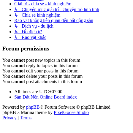
Giải trí - chia sẻ - kinh nghiệm
↳ Chuyên mục giải trí - chuyện trò linh tinh
↳ Chia sẻ kinh nghiệm
Rao vặt không liên quan đến bất động sản
↳ Dịch vụ - du lịch
↳ Đồ điện tử
↳ Rao vặt khác
Forum permissions
You
cannot
post new topics in this forum
You
cannot
reply to topics in this forum
You
cannot
edit your posts in this forum
You
cannot
delete your posts in this forum
You
cannot
post attachments in this forum
All times are
UTC+07:00
Sàn Đất Nền Online
Board index
Powered by
phpBB
® Forum Software © phpBB Limited
phpBB 3 Marina theme by
PixelGoose Studio
Privacy
|
Terms