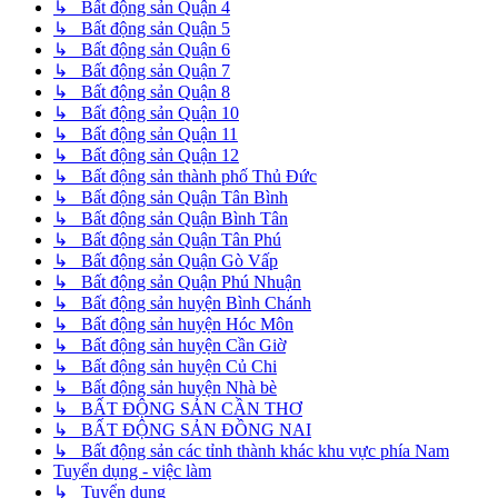
↳ Bất động sản Quận 4
↳ Bất động sản Quận 5
↳ Bất động sản Quận 6
↳ Bất động sản Quận 7
↳ Bất động sản Quận 8
↳ Bất động sản Quận 10
↳ Bất động sản Quận 11
↳ Bất động sản Quận 12
↳ Bất động sản thành phố Thủ Đức
↳ Bất động sản Quận Tân Bình
↳ Bất động sản Quận Bình Tân
↳ Bất động sản Quận Tân Phú
↳ Bất động sản Quận Gò Vấp
↳ Bất động sản Quận Phú Nhuận
↳ Bất động sản huyện Bình Chánh
↳ Bất động sản huyện Hóc Môn
↳ Bất động sản huyện Cần Giờ
↳ Bất động sản huyện Củ Chi
↳ Bất động sản huyện Nhà bè
↳ BẤT ĐỘNG SẢN CẦN THƠ
↳ BẤT ĐỘNG SẢN ĐỒNG NAI
↳ Bất động sản các tỉnh thành khác khu vực phía Nam
Tuyển dụng - việc làm
↳ Tuyển dụng