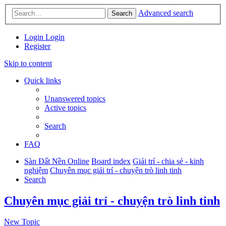
Advanced search
Search
Login
Login
Register
Skip to content
Quick links
Unanswered topics
Active topics
Search
FAQ
Sàn Đất Nền Online
Board index
Giải trí - chia sẻ - kinh
nghiệm
Chuyên mục giải trí - chuyện trò linh tinh
Search
Chuyên mục giải trí - chuyện trò linh tinh
New Topic