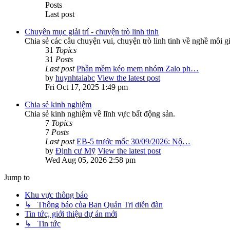
Posts
Last post
Chuyên mục giải trí - chuyện trò linh tinh
Chia sẻ các câu chuyện vui, chuyện trò linh tinh về nghề môi g
31
Topics
31
Posts
Last post
Phần mềm kéo mem nhóm Zalo ph…
by
huynhtaiabc
View the latest post
Fri Oct 17, 2025 1:49 pm
Chia sẻ kinh nghiệm
Chia sẻ kinh nghiệm về lĩnh vực bất động sản.
7
Topics
7
Posts
Last post
EB-5 trước mốc 30/09/2026: Nộ…
by
Định cư Mỹ
View the latest post
Wed Aug 05, 2026 2:58 pm
Jump to
Khu vực thông báo
↳ Thông báo của Ban Quản Trị diễn đàn
Tin tức, giới thiệu dự án mới
↳ Tin tức