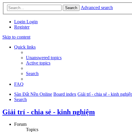
Advanced search
Search
Login
Login
Register
Skip to content
Quick links
Unanswered topics
Active topics
Search
FAQ
Sàn Đất Nền Online
Board index
Giải trí - chia sẻ - kinh nghi
Search
Giải trí - chia sẻ - kinh nghiệm
Forum
Topics