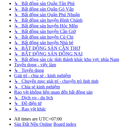
↳ Bất động sản Quận Tân Phú
↳ Bất động sản Quận Gò Vấp
↳ Bất động sản Quận Phú Nhuận
↳ Bất động sản huyện Bình Chánh
↳ Bất động sản huyện Hóc Môn
↳ Bất động sản huyện Cần Giờ
↳ Bất động sản huyện Củ Chi
↳ Bất động sản huyện Nhà bè
↳ BẤT ĐỘNG SẢN CẦN THƠ
↳ BẤT ĐỘNG SẢN ĐỒNG NAI
↳ Bất động sản các tỉnh thành khác khu vực phía Nam
Tuyển dụng - việc làm
↳ Tuyển dụng
Giải trí - chia sẻ - kinh nghiệm
↳ Chuyên mục giải trí - chuyện trò linh tinh
↳ Chia sẻ kinh nghiệm
Rao vặt không liên quan đến bất động sản
↳ Dịch vụ - du lịch
↳ Đồ điện tử
↳ Rao vặt khác
All times are
UTC+07:00
Sàn Đất Nền Online
Board index