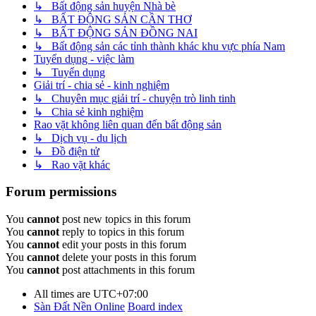
↳ Bất động sản huyện Nhà bè
↳ BẤT ĐỘNG SẢN CẦN THƠ
↳ BẤT ĐỘNG SẢN ĐỒNG NAI
↳ Bất động sản các tỉnh thành khác khu vực phía Nam
Tuyển dụng - việc làm
↳ Tuyển dụng
Giải trí - chia sẻ - kinh nghiệm
↳ Chuyên mục giải trí - chuyện trò linh tinh
↳ Chia sẻ kinh nghiệm
Rao vặt không liên quan đến bất động sản
↳ Dịch vụ - du lịch
↳ Đồ điện tử
↳ Rao vặt khác
Forum permissions
You
cannot
post new topics in this forum
You
cannot
reply to topics in this forum
You
cannot
edit your posts in this forum
You
cannot
delete your posts in this forum
You
cannot
post attachments in this forum
All times are
UTC+07:00
Sàn Đất Nền Online
Board index