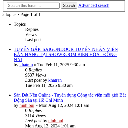
Advanced search
Search
2 topics • Page
1
of
1
Topics
Replies
Views
Last post
TUYỂN GẤP: SAIGONDOOR TUYỂN NHÂN VIÊN
BÁN HÀNG TẠI SHOWROOM BIÊN HÒA - ĐỒNG
NAI
by
khatran
»
Tue Feb 11, 2025 9:30 am
0
Replies
9637
Views
Last post
by
khatran
Tue Feb 11, 2025 9:30 am
Sàn Đất Nền Online - Tuyển dụng Cộng tác viên môi giới Bất
Động Sản tại Hồ Chí Minh
by
ninh.bui
»
Mon Aug 12, 2024 1:01 am
0
Replies
3114
Views
Last post
by
ninh.bui
Mon Aug 12, 2024 1:01 am