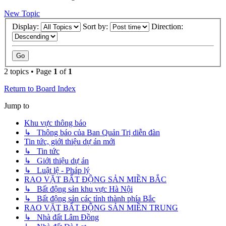
New Topic
Display:
Sort by:
Direction:
2 topics • Page
1
of
1
Return to Board Index
Jump to
Khu vực thông báo
↳ Thông báo của Ban Quản Trị diễn đàn
Tin tức, giới thiệu dự án mới
↳ Tin tức
↳ Giới thiệu dự án
↳ Luật lệ - Pháp lý
RAO VẶT BẤT ĐỘNG SẢN MIỀN BẮC
↳ Bất động sản khu vực Hà Nội
↳ Bất động sản các tỉnh thành phía Bắc
RAO VẶT BẤT ĐỘNG SẢN MIỀN TRUNG
↳ Nhà đất Lâm Đồng