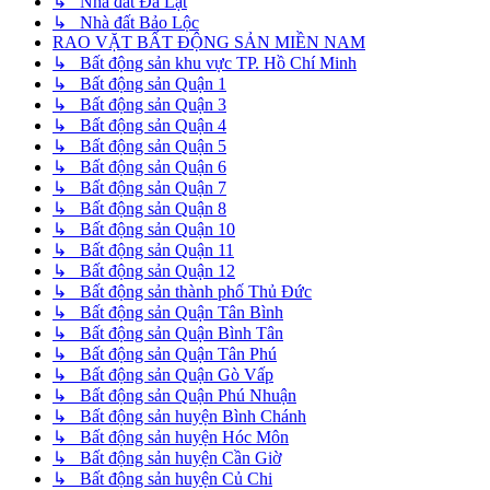
↳ Nhà đất Đà Lạt
↳ Nhà đất Bảo Lộc
RAO VẶT BẤT ĐỘNG SẢN MIỀN NAM
↳ Bất động sản khu vực TP. Hồ Chí Minh
↳ Bất động sản Quận 1
↳ Bất động sản Quận 3
↳ Bất động sản Quận 4
↳ Bất động sản Quận 5
↳ Bất động sản Quận 6
↳ Bất động sản Quận 7
↳ Bất động sản Quận 8
↳ Bất động sản Quận 10
↳ Bất động sản Quận 11
↳ Bất động sản Quận 12
↳ Bất động sản thành phố Thủ Đức
↳ Bất động sản Quận Tân Bình
↳ Bất động sản Quận Bình Tân
↳ Bất động sản Quận Tân Phú
↳ Bất động sản Quận Gò Vấp
↳ Bất động sản Quận Phú Nhuận
↳ Bất động sản huyện Bình Chánh
↳ Bất động sản huyện Hóc Môn
↳ Bất động sản huyện Cần Giờ
↳ Bất động sản huyện Củ Chi