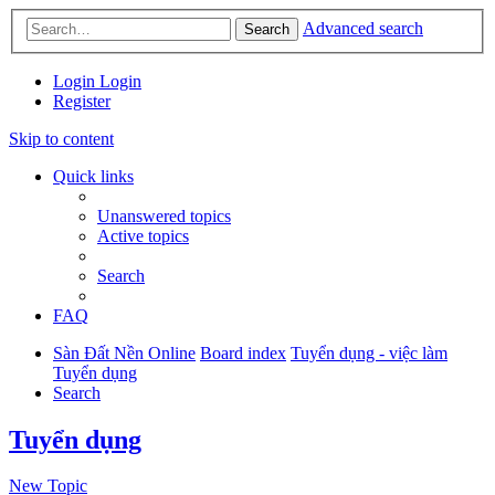
Advanced search
Search
Login
Login
Register
Skip to content
Quick links
Unanswered topics
Active topics
Search
FAQ
Sàn Đất Nền Online
Board index
Tuyển dụng - việc làm
Tuyển dụng
Search
Tuyển dụng
New Topic