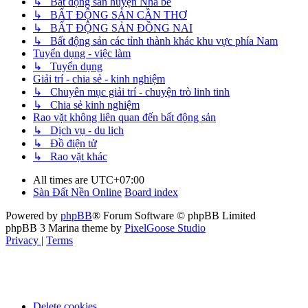
↳ Bất động sản huyện Nhà bè
↳ BẤT ĐỘNG SẢN CẦN THƠ
↳ BẤT ĐỘNG SẢN ĐỒNG NAI
↳ Bất động sản các tỉnh thành khác khu vực phía Nam
Tuyển dụng - việc làm
↳ Tuyển dụng
Giải trí - chia sẻ - kinh nghiệm
↳ Chuyên mục giải trí - chuyện trò linh tinh
↳ Chia sẻ kinh nghiệm
Rao vặt không liên quan đến bất động sản
↳ Dịch vụ - du lịch
↳ Đồ điện tử
↳ Rao vặt khác
All times are
UTC+07:00
Sàn Đất Nền Online
Board index
Powered by
phpBB
® Forum Software © phpBB Limited
phpBB 3 Marina theme by
PixelGoose Studio
Privacy
|
Terms
Delete cookies