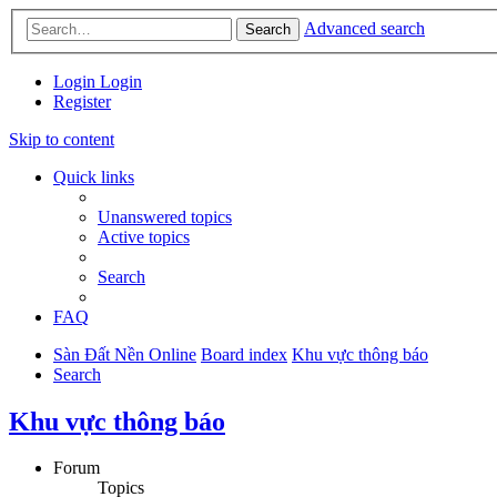
Advanced search
Search
Login
Login
Register
Skip to content
Quick links
Unanswered topics
Active topics
Search
FAQ
Sàn Đất Nền Online
Board index
Khu vực thông báo
Search
Khu vực thông báo
Forum
Topics