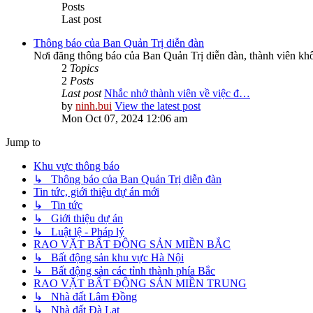
Posts
Last post
Thông báo của Ban Quản Trị diễn đàn
Nơi đăng thông báo của Ban Quản Trị diễn đàn, thành viên kh
2
Topics
2
Posts
Last post
Nhắc nhở thành viên về việc đ…
by
ninh.bui
View the latest post
Mon Oct 07, 2024 12:06 am
Jump to
Khu vực thông báo
↳ Thông báo của Ban Quản Trị diễn đàn
Tin tức, giới thiệu dự án mới
↳ Tin tức
↳ Giới thiệu dự án
↳ Luật lệ - Pháp lý
RAO VẶT BẤT ĐỘNG SẢN MIỀN BẮC
↳ Bất động sản khu vực Hà Nội
↳ Bất động sản các tỉnh thành phía Bắc
RAO VẶT BẤT ĐỘNG SẢN MIỀN TRUNG
↳ Nhà đất Lâm Đồng
↳ Nhà đất Đà Lạt