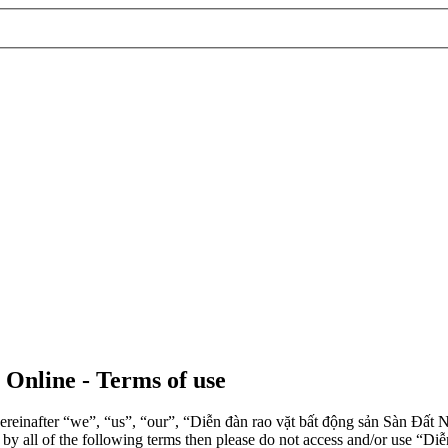
 Online - Terms of use
einafter “we”, “us”, “our”, “Diễn đàn rao vặt bất động sản Sàn Đất Nề
d by all of the following terms then please do not access and/or use 