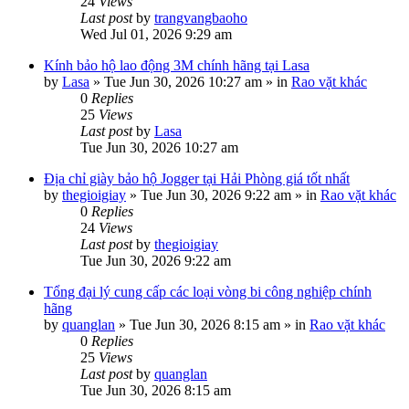
24
Views
Last post
by
trangvangbaoho
Wed Jul 01, 2026 9:29 am
Kính bảo hộ lao động 3M chính hãng tại Lasa
by
Lasa
»
Tue Jun 30, 2026 10:27 am
» in
Rao vặt khác
0
Replies
25
Views
Last post
by
Lasa
Tue Jun 30, 2026 10:27 am
Địa chỉ giày bảo hộ Jogger tại Hải Phòng giá tốt nhất
by
thegioigiay
»
Tue Jun 30, 2026 9:22 am
» in
Rao vặt khác
0
Replies
24
Views
Last post
by
thegioigiay
Tue Jun 30, 2026 9:22 am
Tổng đại lý cung cấp các loại vòng bi công nghiệp chính
hãng
by
quanglan
»
Tue Jun 30, 2026 8:15 am
» in
Rao vặt khác
0
Replies
25
Views
Last post
by
quanglan
Tue Jun 30, 2026 8:15 am