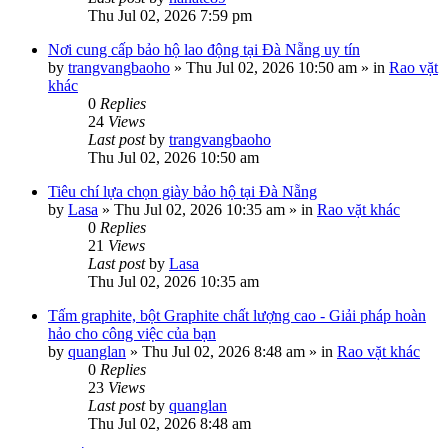
Thu Jul 02, 2026 7:59 pm
Nơi cung cấp bảo hộ lao động tại Đà Nẵng uy tín
by
trangvangbaoho
»
Thu Jul 02, 2026 10:50 am
» in
Rao vặt
khác
0
Replies
24
Views
Last post
by
trangvangbaoho
Thu Jul 02, 2026 10:50 am
Tiêu chí lựa chọn giày bảo hộ tại Đà Nẵng
by
Lasa
»
Thu Jul 02, 2026 10:35 am
» in
Rao vặt khác
0
Replies
21
Views
Last post
by
Lasa
Thu Jul 02, 2026 10:35 am
Tấm graphite, bột Graphite chất lượng cao - Giải pháp hoàn
hảo cho công việc của bạn
by
quanglan
»
Thu Jul 02, 2026 8:48 am
» in
Rao vặt khác
0
Replies
23
Views
Last post
by
quanglan
Thu Jul 02, 2026 8:48 am