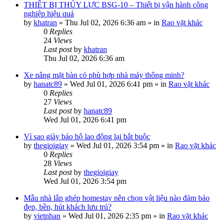
THIẾT BỊ THỦY LỰC BSG-10 – Thiết bị vận hành công
nghiệp hiệu quả
by
khatran
»
Thu Jul 02, 2026 6:36 am
» in
Rao vặt khác
0
Replies
24
Views
Last post
by
khatran
Thu Jul 02, 2026 6:36 am
Xe nâng mặt bàn có phù hợp nhà máy thông minh?
by
hanatc89
»
Wed Jul 01, 2026 6:41 pm
» in
Rao vặt khác
0
Replies
27
Views
Last post
by
hanatc89
Wed Jul 01, 2026 6:41 pm
Vì sao giày bảo hộ lao động lại bắt buộc
by
thegioigiay
»
Wed Jul 01, 2026 3:54 pm
» in
Rao vặt khác
0
Replies
28
Views
Last post
by
thegioigiay
Wed Jul 01, 2026 3:54 pm
Mẫu nhà lắp ghép homestay nên chọn vật liệu nào đảm bảo
đẹp, bền, hút khách lưu trú?
by
vietnhan
»
Wed Jul 01, 2026 2:35 pm
» in
Rao vặt khác