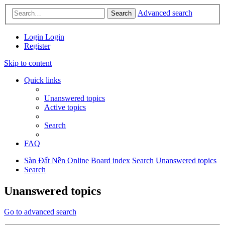
Advanced search
Search
Login
Login
Register
Skip to content
Quick links
Unanswered topics
Active topics
Search
FAQ
Sàn Đất Nền Online
Board index
Search
Unanswered topics
Search
Unanswered topics
Go to advanced search