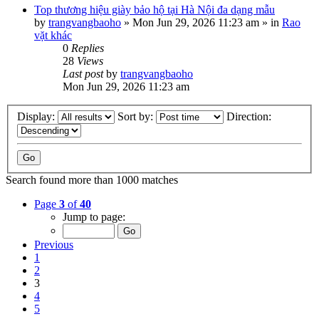
Top thương hiệu giày bảo hộ tại Hà Nội đa dạng mẫu
by
trangvangbaoho
»
Mon Jun 29, 2026 11:23 am
» in
Rao
vặt khác
0
Replies
28
Views
Last post
by
trangvangbaoho
Mon Jun 29, 2026 11:23 am
Display:
Sort by:
Direction:
Search found more than 1000 matches
Page
3
of
40
Jump to page:
Previous
1
2
3
4
5