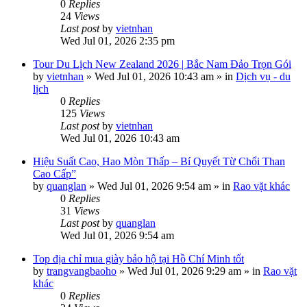
0
Replies
24
Views
Last post
by
vietnhan
Wed Jul 01, 2026 2:35 pm
Tour Du Lịch New Zealand 2026 | Bắc Nam Đảo Trọn Gói
by
vietnhan
»
Wed Jul 01, 2026 10:43 am
» in
Dịch vụ - du
lịch
0
Replies
125
Views
Last post
by
vietnhan
Wed Jul 01, 2026 10:43 am
Hiệu Suất Cao, Hao Mòn Thấp – Bí Quyết Từ Chổi Than
Cao Cấp”
by
quanglan
»
Wed Jul 01, 2026 9:54 am
» in
Rao vặt khác
0
Replies
31
Views
Last post
by
quanglan
Wed Jul 01, 2026 9:54 am
Top địa chỉ mua giày bảo hộ tại Hồ Chí Minh tốt
by
trangvangbaoho
»
Wed Jul 01, 2026 9:29 am
» in
Rao vặt
khác
0
Replies