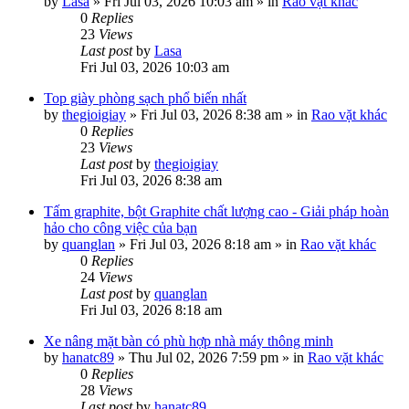
by
Lasa
»
Fri Jul 03, 2026 10:03 am
» in
Rao vặt khác
0
Replies
23
Views
Last post
by
Lasa
Fri Jul 03, 2026 10:03 am
Top giày phòng sạch phổ biến nhất
by
thegioigiay
»
Fri Jul 03, 2026 8:38 am
» in
Rao vặt khác
0
Replies
23
Views
Last post
by
thegioigiay
Fri Jul 03, 2026 8:38 am
Tấm graphite, bột Graphite chất lượng cao - Giải pháp hoàn
hảo cho công việc của bạn
by
quanglan
»
Fri Jul 03, 2026 8:18 am
» in
Rao vặt khác
0
Replies
24
Views
Last post
by
quanglan
Fri Jul 03, 2026 8:18 am
Xe nâng mặt bàn có phù hợp nhà máy thông minh
by
hanatc89
»
Thu Jul 02, 2026 7:59 pm
» in
Rao vặt khác
0
Replies
28
Views
Last post
by
hanatc89