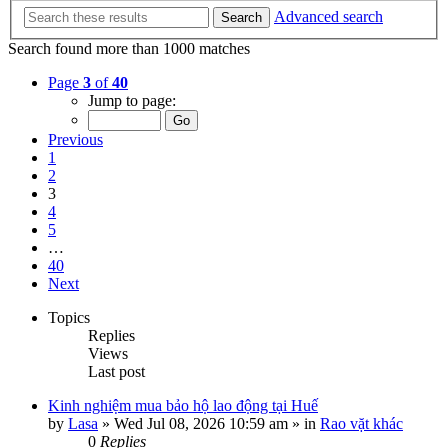
Advanced search
Search
Search found more than 1000 matches
Page
3
of
40
Jump to page:
Previous
1
2
3
4
5
…
40
Next
Topics
Replies
Views
Last post
Kinh nghiệm mua bảo hộ lao động tại Huế
by
Lasa
»
Wed Jul 08, 2026 10:59 am
» in
Rao vặt khác
0
Replies