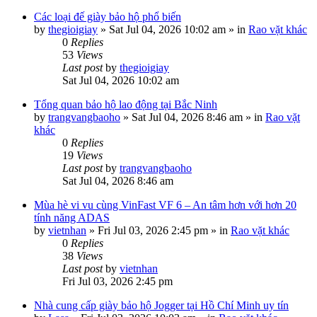
Các loại đế giày bảo hộ phổ biến
by
thegioigiay
»
Sat Jul 04, 2026 10:02 am
» in
Rao vặt khác
0
Replies
53
Views
Last post
by
thegioigiay
Sat Jul 04, 2026 10:02 am
Tổng quan bảo hộ lao động tại Bắc Ninh
by
trangvangbaoho
»
Sat Jul 04, 2026 8:46 am
» in
Rao vặt
khác
0
Replies
19
Views
Last post
by
trangvangbaoho
Sat Jul 04, 2026 8:46 am
Mùa hè vi vu cùng VinFast VF 6 – An tâm hơn với hơn 20
tính năng ADAS
by
vietnhan
»
Fri Jul 03, 2026 2:45 pm
» in
Rao vặt khác
0
Replies
38
Views
Last post
by
vietnhan
Fri Jul 03, 2026 2:45 pm
Nhà cung cấp giày bảo hộ Jogger tại Hồ Chí Minh uy tín