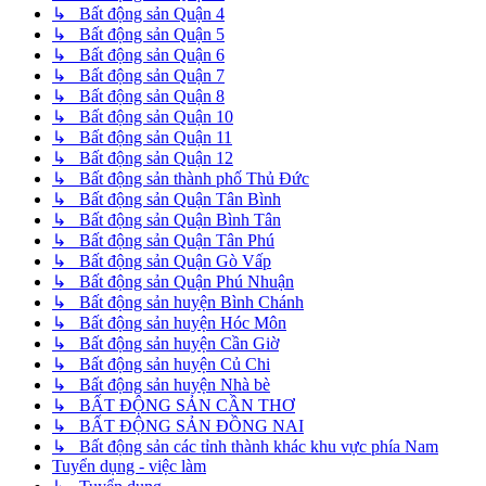
↳ Bất động sản Quận 4
↳ Bất động sản Quận 5
↳ Bất động sản Quận 6
↳ Bất động sản Quận 7
↳ Bất động sản Quận 8
↳ Bất động sản Quận 10
↳ Bất động sản Quận 11
↳ Bất động sản Quận 12
↳ Bất động sản thành phố Thủ Đức
↳ Bất động sản Quận Tân Bình
↳ Bất động sản Quận Bình Tân
↳ Bất động sản Quận Tân Phú
↳ Bất động sản Quận Gò Vấp
↳ Bất động sản Quận Phú Nhuận
↳ Bất động sản huyện Bình Chánh
↳ Bất động sản huyện Hóc Môn
↳ Bất động sản huyện Cần Giờ
↳ Bất động sản huyện Củ Chi
↳ Bất động sản huyện Nhà bè
↳ BẤT ĐỘNG SẢN CẦN THƠ
↳ BẤT ĐỘNG SẢN ĐỒNG NAI
↳ Bất động sản các tỉnh thành khác khu vực phía Nam
Tuyển dụng - việc làm