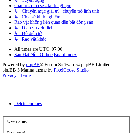
↳ Tuyển dụng
Giải trí - chia sẻ - kinh nghiệm
↳ Chuyên mục giải trí - chuyện trò linh tinh
↳ Chia sẻ kinh nghiệm
Rao vặt không liên quan đến bất động sản
↳ Dịch vụ - du lịch
↳ Đồ điện tử
↳ Rao vặt khác
All times are
UTC+07:00
Sàn Đất Nền Online
Board index
Powered by
phpBB
® Forum Software © phpBB Limited
phpBB 3 Marina theme by
PixelGoose Studio
Privacy
|
Terms
Delete cookies
Username:
Password: