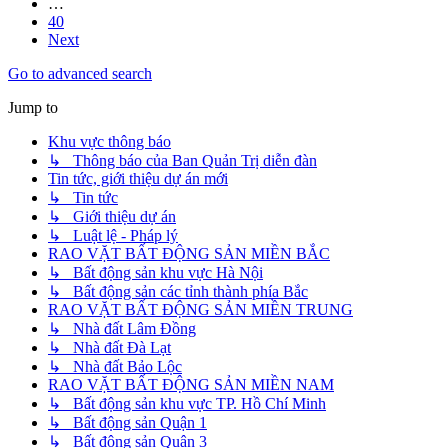
…
40
Next
Go to advanced search
Jump to
Khu vực thông báo
↳ Thông báo của Ban Quản Trị diễn đàn
Tin tức, giới thiệu dự án mới
↳ Tin tức
↳ Giới thiệu dự án
↳ Luật lệ - Pháp lý
RAO VẶT BẤT ĐỘNG SẢN MIỀN BẮC
↳ Bất động sản khu vực Hà Nội
↳ Bất động sản các tỉnh thành phía Bắc
RAO VẶT BẤT ĐỘNG SẢN MIỀN TRUNG
↳ Nhà đất Lâm Đồng
↳ Nhà đất Đà Lạt
↳ Nhà đất Bảo Lộc
RAO VẶT BẤT ĐỘNG SẢN MIỀN NAM
↳ Bất động sản khu vực TP. Hồ Chí Minh
↳ Bất động sản Quận 1
↳ Bất động sản Quận 3