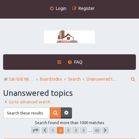
Login
Register
FAQ
S
Sàn Đất Nền Online
Board index
Search
Unanswered topics
e
Unanswered topics
a
Go to advanced search
r
c
Search found more than 1000 matches
h
2
1
3
4
5
…
40
Previous
Next
Page
2
of
40