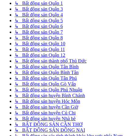
↳ Bất động sản Quận 1
↳ Bất động sản Quận 3
↳ Bất động sản Quận 4
↳ Bất động sản Quận 5
↳ Bất động sản Quận 6
↳ Bất động sản Quận 7
↳ Bất động sản Quận 8
↳ Bất động sản Quận 10
↳ Bất động sản Quận 11
↳ Bất động sản Quận 12
↳ Bất động sản thành phố Thủ Đức
↳ Bất động sản Quận Tân Bình
↳ Bất động sản Quận Bình Tân
↳ Bất động sản Quận Tân Phú
↳ Bất động sản Quận Gò Vấp
↳ Bất động sản Quận Phú Nhuận
↳ Bất động sản huyện Bình Chánh
↳ Bất động sản huyện Hóc Môn
↳ Bất động sản huyện Cần Giờ
↳ Bất động sản huyện Củ Chi
↳ Bất động sản huyện Nhà bè
↳ BẤT ĐỘNG SẢN CẦN THƠ
↳ BẤT ĐỘNG SẢN ĐỒNG NAI
↳ Bất động sản các tỉnh thành khác khu vực phía Nam