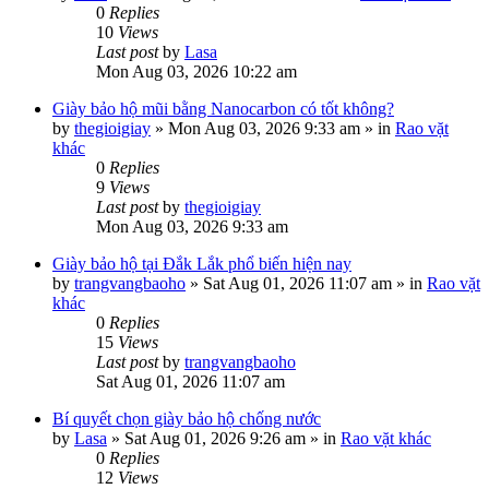
0
Replies
10
Views
Last post
by
Lasa
Mon Aug 03, 2026 10:22 am
Giày bảo hộ mũi bằng Nanocarbon có tốt không?
by
thegioigiay
»
Mon Aug 03, 2026 9:33 am
» in
Rao vặt
khác
0
Replies
9
Views
Last post
by
thegioigiay
Mon Aug 03, 2026 9:33 am
Giày bảo hộ tại Đắk Lắk phổ biến hiện nay
by
trangvangbaoho
»
Sat Aug 01, 2026 11:07 am
» in
Rao vặt
khác
0
Replies
15
Views
Last post
by
trangvangbaoho
Sat Aug 01, 2026 11:07 am
Bí quyết chọn giày bảo hộ chống nước
by
Lasa
»
Sat Aug 01, 2026 9:26 am
» in
Rao vặt khác
0
Replies
12
Views