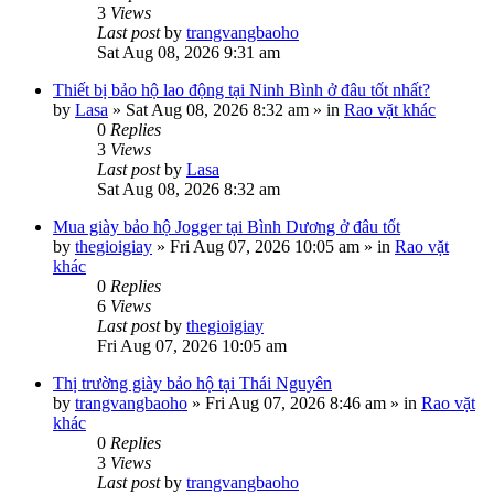
3
Views
Last post
by
trangvangbaoho
Sat Aug 08, 2026 9:31 am
Thiết bị bảo hộ lao động tại Ninh Bình ở đâu tốt nhất?
by
Lasa
»
Sat Aug 08, 2026 8:32 am
» in
Rao vặt khác
0
Replies
3
Views
Last post
by
Lasa
Sat Aug 08, 2026 8:32 am
Mua giày bảo hộ Jogger tại Bình Dương ở đâu tốt
by
thegioigiay
»
Fri Aug 07, 2026 10:05 am
» in
Rao vặt
khác
0
Replies
6
Views
Last post
by
thegioigiay
Fri Aug 07, 2026 10:05 am
Thị trường giày bảo hộ tại Thái Nguyên
by
trangvangbaoho
»
Fri Aug 07, 2026 8:46 am
» in
Rao vặt
khác
0
Replies
3
Views
Last post
by
trangvangbaoho