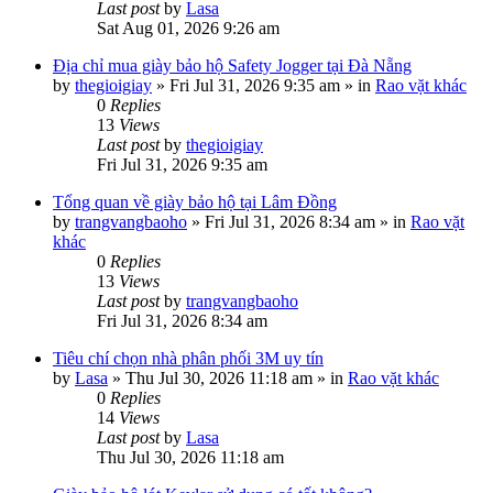
Last post
by
Lasa
Sat Aug 01, 2026 9:26 am
Địa chỉ mua giày bảo hộ Safety Jogger tại Đà Nẵng
by
thegioigiay
»
Fri Jul 31, 2026 9:35 am
» in
Rao vặt khác
0
Replies
13
Views
Last post
by
thegioigiay
Fri Jul 31, 2026 9:35 am
Tổng quan về giày bảo hộ tại Lâm Đồng
by
trangvangbaoho
»
Fri Jul 31, 2026 8:34 am
» in
Rao vặt
khác
0
Replies
13
Views
Last post
by
trangvangbaoho
Fri Jul 31, 2026 8:34 am
Tiêu chí chọn nhà phân phối 3M uy tín
by
Lasa
»
Thu Jul 30, 2026 11:18 am
» in
Rao vặt khác
0
Replies
14
Views
Last post
by
Lasa
Thu Jul 30, 2026 11:18 am