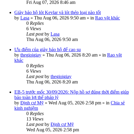
Fri Aug 07, 2026 8:46 am
Giày bảo hộ lót Kevlar và lót thép loại nào tốt
by
Lasa
»
Thu Aug 06, 2026 9:50 am
» in
Rao vặt khác
0
Replies
6
Views
Last post
by
Lasa
Thu Aug 06, 2026 9:50 am
Ưu điểm của giày bảo hộ đế cao su
by
thegioigiay
»
Thu Aug 06, 2026 8:20 am
» in
Rao vặt
khác
0
Replies
6
Views
Last post
by
thegioigiay
Thu Aug 06, 2026 8:20 am
EB-5 trước mốc 30/09/2026: Nộp hồ sơ đúng thời điểm giúp
bảo toàn lợi thế pháp lý
by
Định cư Mỹ
»
Wed Aug 05, 2026 2:58 pm
» in
Chia sẻ
kinh nghiệm
0
Replies
13
Views
Last post
by
Định cư Mỹ
Wed Aug 05, 2026 2:58 pm