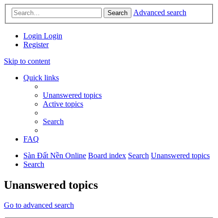
Advanced search
Search
Login
Login
Register
Skip to content
Quick links
Unanswered topics
Active topics
Search
FAQ
Sàn Đất Nền Online
Board index
Search
Unanswered topics
Search
Unanswered topics
Go to advanced search