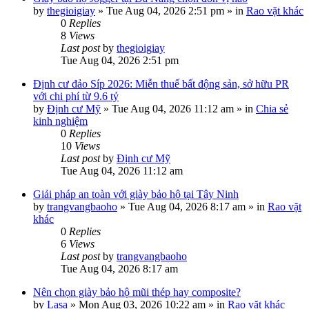
by
thegioigiay
»
Tue Aug 04, 2026 2:51 pm
» in
Rao vặt khác
0
Replies
8
Views
Last post
by
thegioigiay
Tue Aug 04, 2026 2:51 pm
Định cư đảo Síp 2026: Miễn thuế bất động sản, sở hữu PR
với chi phí từ 9.6 tỷ
by
Định cư Mỹ
»
Tue Aug 04, 2026 11:12 am
» in
Chia sẻ
kinh nghiệm
0
Replies
10
Views
Last post
by
Định cư Mỹ
Tue Aug 04, 2026 11:12 am
Giải pháp an toàn với giày bảo hộ tại Tây Ninh
by
trangvangbaoho
»
Tue Aug 04, 2026 8:17 am
» in
Rao vặt
khác
0
Replies
6
Views
Last post
by
trangvangbaoho
Tue Aug 04, 2026 8:17 am
Nên chọn giày bảo hộ mũi thép hay composite?
by
Lasa
»
Mon Aug 03, 2026 10:22 am
» in
Rao vặt khác