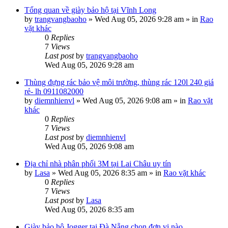
Tổng quan về giày bảo hộ tại Vĩnh Long
by
trangvangbaoho
»
Wed Aug 05, 2026 9:28 am
» in
Rao
vặt khác
0
Replies
7
Views
Last post
by
trangvangbaoho
Wed Aug 05, 2026 9:28 am
Thùng đựng rác bảo vệ môi trường, thùng rác 120l 240 giá
rẻ- lh 0911082000
by
diemnhienvl
»
Wed Aug 05, 2026 9:08 am
» in
Rao vặt
khác
0
Replies
7
Views
Last post
by
diemnhienvl
Wed Aug 05, 2026 9:08 am
Địa chỉ nhà phân phối 3M tại Lai Châu uy tín
by
Lasa
»
Wed Aug 05, 2026 8:35 am
» in
Rao vặt khác
0
Replies
7
Views
Last post
by
Lasa
Wed Aug 05, 2026 8:35 am
Giày bảo hộ Jogger tại Đà Nẵng chọn đơn vị nào