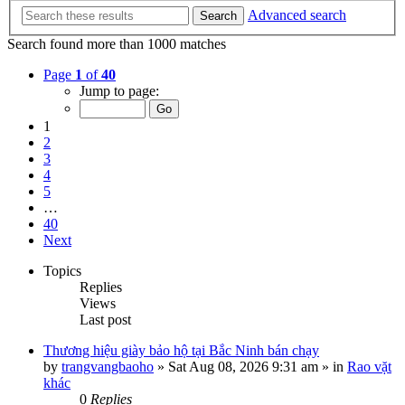
Advanced search
Search
Search found more than 1000 matches
Page
1
of
40
Jump to page:
1
2
3
4
5
…
40
Next
Topics
Replies
Views
Last post
Thương hiệu giày bảo hộ tại Bắc Ninh bán chạy
by
trangvangbaoho
»
Sat Aug 08, 2026 9:31 am
» in
Rao vặt
khác
0
Replies