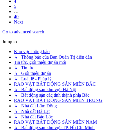
4
5
…
40
Next
Go to advanced search
Jump to
Khu vực thông báo
↳ Thông báo của Ban Quản Trị diễn đàn
Tin tức, giới thiệu dự án mới
↳ Tin tức
↳ Giới thiệu dự án
↳ Luật lệ - Pháp lý
RAO VẶT BẤT ĐỘNG SẢN MIỀN BẮC
↳ Bất động sản khu vực Hà Nội
↳ Bất động sản các tỉnh thành phía Bắc
RAO VẶT BẤT ĐỘNG SẢN MIỀN TRUNG
↳ Nhà đất Lâm Đồng
↳ Nhà đất Đà Lạt
↳ Nhà đất Bảo Lộc
RAO VẶT BẤT ĐỘNG SẢN MIỀN NAM
↳ Bất động sản khu vực TP. Hồ Chí Minh