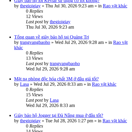
Giày bảo hộ lót Kevlar sử dụng có tốt không?
by
thegioigiay
»
Thu Jul 30, 2026 9:23 am
» in
Rao vặt khác
0
Replies
12
Views
Last post
by
thegioigiay
Thu Jul 30, 2026 9:23 am
Tổng quan về giày bảo hộ tại Quảng Trị
by
trangvangbaoho
»
Wed Jul 29, 2026 9:28 am
» in
Rao vặt
khác
0
Replies
13
Views
Last post
by
trangvangbaoho
Wed Jul 29, 2026 9:28 am
Mặt nạ phòng độc hóa chất 3M ở đâu giá tốt?
by
Lasa
»
Wed Jul 29, 2026 8:33 am
» in
Rao vặt khác
0
Replies
15
Views
Last post
by
Lasa
Wed Jul 29, 2026 8:33 am
Giày bảo hộ Jogger tại Đà Nẵng mua ở đâu tốt?
by
thegioigiay
»
Tue Jul 28, 2026 1:27 pm
» in
Rao vặt khác
0
Replies
14
Views