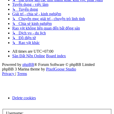
Tuyển dụng - việc làm
↳ Tuyển dụng
Giải trí - chia sẻ - kinh nghiệm
↳ Chuyên mục giải trí - chuyện trò linh tinh
↳ Chia sẻ kinh nghiệm
Rao vặt không liên quan đến bất động sản
↳ Dịch vụ - du lịch
↳ Đồ điện tử
↳ Rao vặt khác
All times are
UTC+07:00
Sàn Đất Nền Online
Board index
Powered by
phpBB
® Forum Software © phpBB Limited
phpBB 3 Marina theme by
PixelGoose Studio
Privacy
|
Terms
Delete cookies
Username: