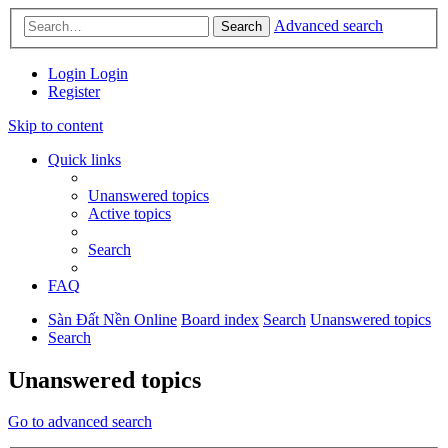
Advanced search
Search
Login
Login
Register
Skip to content
Quick links
Unanswered topics
Active topics
Search
FAQ
Sàn Đất Nền Online
Board index
Search
Unanswered topics
Search
Unanswered topics
Go to advanced search