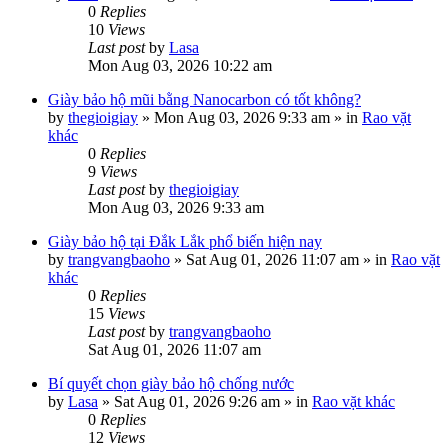
0
Replies
10
Views
Last post
by
Lasa
Mon Aug 03, 2026 10:22 am
Giày bảo hộ mũi bằng Nanocarbon có tốt không?
by
thegioigiay
»
Mon Aug 03, 2026 9:33 am
» in
Rao vặt
khác
0
Replies
9
Views
Last post
by
thegioigiay
Mon Aug 03, 2026 9:33 am
Giày bảo hộ tại Đắk Lắk phổ biến hiện nay
by
trangvangbaoho
»
Sat Aug 01, 2026 11:07 am
» in
Rao vặt
khác
0
Replies
15
Views
Last post
by
trangvangbaoho
Sat Aug 01, 2026 11:07 am
Bí quyết chọn giày bảo hộ chống nước
by
Lasa
»
Sat Aug 01, 2026 9:26 am
» in
Rao vặt khác
0
Replies
12
Views