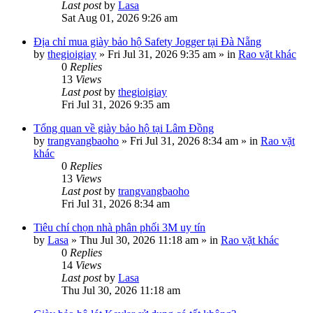
Last post
by
Lasa
Sat Aug 01, 2026 9:26 am
Địa chỉ mua giày bảo hộ Safety Jogger tại Đà Nẵng
by
thegioigiay
»
Fri Jul 31, 2026 9:35 am
» in
Rao vặt khác
0
Replies
13
Views
Last post
by
thegioigiay
Fri Jul 31, 2026 9:35 am
Tổng quan về giày bảo hộ tại Lâm Đồng
by
trangvangbaoho
»
Fri Jul 31, 2026 8:34 am
» in
Rao vặt
khác
0
Replies
13
Views
Last post
by
trangvangbaoho
Fri Jul 31, 2026 8:34 am
Tiêu chí chọn nhà phân phối 3M uy tín
by
Lasa
»
Thu Jul 30, 2026 11:18 am
» in
Rao vặt khác
0
Replies
14
Views
Last post
by
Lasa
Thu Jul 30, 2026 11:18 am