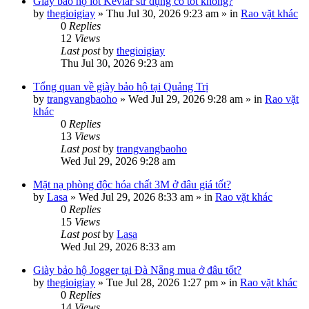
Giày bảo hộ lót Kevlar sử dụng có tốt không?
by
thegioigiay
»
Thu Jul 30, 2026 9:23 am
» in
Rao vặt khác
0
Replies
12
Views
Last post
by
thegioigiay
Thu Jul 30, 2026 9:23 am
Tổng quan về giày bảo hộ tại Quảng Trị
by
trangvangbaoho
»
Wed Jul 29, 2026 9:28 am
» in
Rao vặt
khác
0
Replies
13
Views
Last post
by
trangvangbaoho
Wed Jul 29, 2026 9:28 am
Mặt nạ phòng độc hóa chất 3M ở đâu giá tốt?
by
Lasa
»
Wed Jul 29, 2026 8:33 am
» in
Rao vặt khác
0
Replies
15
Views
Last post
by
Lasa
Wed Jul 29, 2026 8:33 am
Giày bảo hộ Jogger tại Đà Nẵng mua ở đâu tốt?
by
thegioigiay
»
Tue Jul 28, 2026 1:27 pm
» in
Rao vặt khác
0
Replies
14
Views