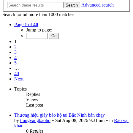
Advanced search
Search
Search found more than 1000 matches
Page
1
of
40
Jump to page:
1
2
3
4
5
…
40
Next
Topics
Replies
Views
Last post
Thương hiệu giày bảo hộ tại Bắc Ninh bán chạy
by
trangvangbaoho
»
Sat Aug 08, 2026 9:31 am
» in
Rao vặt
khác
0
Replies