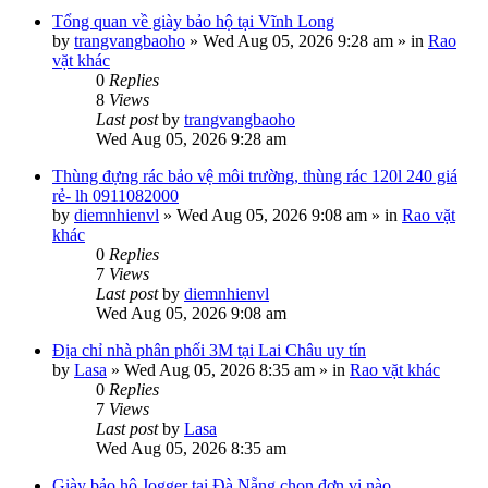
Tổng quan về giày bảo hộ tại Vĩnh Long
by
trangvangbaoho
»
Wed Aug 05, 2026 9:28 am
» in
Rao
vặt khác
0
Replies
8
Views
Last post
by
trangvangbaoho
Wed Aug 05, 2026 9:28 am
Thùng đựng rác bảo vệ môi trường, thùng rác 120l 240 giá
rẻ- lh 0911082000
by
diemnhienvl
»
Wed Aug 05, 2026 9:08 am
» in
Rao vặt
khác
0
Replies
7
Views
Last post
by
diemnhienvl
Wed Aug 05, 2026 9:08 am
Địa chỉ nhà phân phối 3M tại Lai Châu uy tín
by
Lasa
»
Wed Aug 05, 2026 8:35 am
» in
Rao vặt khác
0
Replies
7
Views
Last post
by
Lasa
Wed Aug 05, 2026 8:35 am
Giày bảo hộ Jogger tại Đà Nẵng chọn đơn vị nào