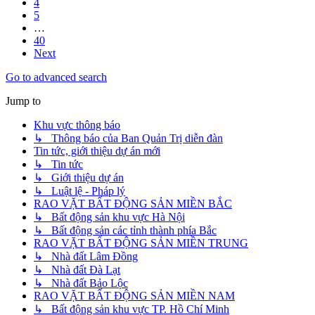
4
5
…
40
Next
Go to advanced search
Jump to
Khu vực thông báo
↳ Thông báo của Ban Quản Trị diễn đàn
Tin tức, giới thiệu dự án mới
↳ Tin tức
↳ Giới thiệu dự án
↳ Luật lệ - Pháp lý
RAO VẶT BẤT ĐỘNG SẢN MIỀN BẮC
↳ Bất động sản khu vực Hà Nội
↳ Bất động sản các tỉnh thành phía Bắc
RAO VẶT BẤT ĐỘNG SẢN MIỀN TRUNG
↳ Nhà đất Lâm Đồng
↳ Nhà đất Đà Lạt
↳ Nhà đất Bảo Lộc
RAO VẶT BẤT ĐỘNG SẢN MIỀN NAM
↳ Bất động sản khu vực TP. Hồ Chí Minh