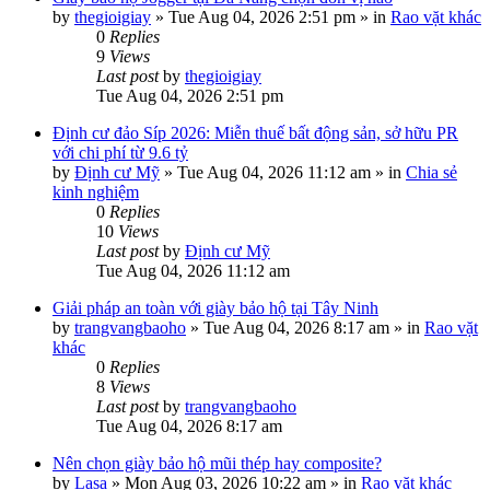
by
thegioigiay
»
Tue Aug 04, 2026 2:51 pm
» in
Rao vặt khác
0
Replies
9
Views
Last post
by
thegioigiay
Tue Aug 04, 2026 2:51 pm
Định cư đảo Síp 2026: Miễn thuế bất động sản, sở hữu PR
với chi phí từ 9.6 tỷ
by
Định cư Mỹ
»
Tue Aug 04, 2026 11:12 am
» in
Chia sẻ
kinh nghiệm
0
Replies
10
Views
Last post
by
Định cư Mỹ
Tue Aug 04, 2026 11:12 am
Giải pháp an toàn với giày bảo hộ tại Tây Ninh
by
trangvangbaoho
»
Tue Aug 04, 2026 8:17 am
» in
Rao vặt
khác
0
Replies
8
Views
Last post
by
trangvangbaoho
Tue Aug 04, 2026 8:17 am
Nên chọn giày bảo hộ mũi thép hay composite?
by
Lasa
»
Mon Aug 03, 2026 10:22 am
» in
Rao vặt khác