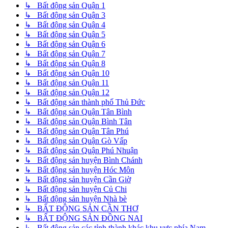
↳ Bất động sản Quận 1
↳ Bất động sản Quận 3
↳ Bất động sản Quận 4
↳ Bất động sản Quận 5
↳ Bất động sản Quận 6
↳ Bất động sản Quận 7
↳ Bất động sản Quận 8
↳ Bất động sản Quận 10
↳ Bất động sản Quận 11
↳ Bất động sản Quận 12
↳ Bất động sản thành phố Thủ Đức
↳ Bất động sản Quận Tân Bình
↳ Bất động sản Quận Bình Tân
↳ Bất động sản Quận Tân Phú
↳ Bất động sản Quận Gò Vấp
↳ Bất động sản Quận Phú Nhuận
↳ Bất động sản huyện Bình Chánh
↳ Bất động sản huyện Hóc Môn
↳ Bất động sản huyện Cần Giờ
↳ Bất động sản huyện Củ Chi
↳ Bất động sản huyện Nhà bè
↳ BẤT ĐỘNG SẢN CẦN THƠ
↳ BẤT ĐỘNG SẢN ĐỒNG NAI
↳ Bất động sản các tỉnh thành khác khu vực phía Nam