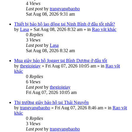
4
Views
Last post
by
trangvangbaoho
Sat Aug 08, 2026 9:31 am
Thiết bị bảo hộ lao động tại Ninh Bình ở đâu tốt nhất?
by
Lasa
»
Sat Aug 08, 2026 8:32 am
» in
Rao vặt khác
0
Replies
3
Views
Last post
by
Lasa
Sat Aug 08, 2026 8:32 am
Mua giày bảo hộ Jogger tại Bình Dương ở đâu tốt
by
thegioigiay
»
Fri Aug 07, 2026 10:05 am
» in
Rao vặt
khác
0
Replies
6
Views
Last post
by
thegioigiay
Fri Aug 07, 2026 10:05 am
Thị trường giày bảo hộ tại Thái Nguyên
by
trangvangbaoho
»
Fri Aug 07, 2026 8:46 am
» in
Rao vặt
khác
0
Replies
3
Views
Last post
by
trangvangbaoho