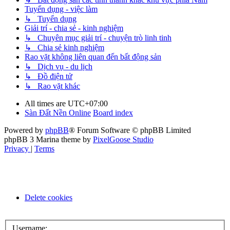
Tuyển dụng - việc làm
↳ Tuyển dụng
Giải trí - chia sẻ - kinh nghiệm
↳ Chuyên mục giải trí - chuyện trò linh tinh
↳ Chia sẻ kinh nghiệm
Rao vặt không liên quan đến bất động sản
↳ Dịch vụ - du lịch
↳ Đồ điện tử
↳ Rao vặt khác
All times are
UTC+07:00
Sàn Đất Nền Online
Board index
Powered by
phpBB
® Forum Software © phpBB Limited
phpBB 3 Marina theme by
PixelGoose Studio
Privacy
|
Terms
Delete cookies
Username: