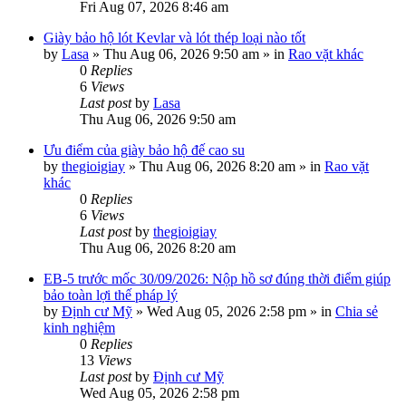
Fri Aug 07, 2026 8:46 am
Giày bảo hộ lót Kevlar và lót thép loại nào tốt
by
Lasa
»
Thu Aug 06, 2026 9:50 am
» in
Rao vặt khác
0
Replies
6
Views
Last post
by
Lasa
Thu Aug 06, 2026 9:50 am
Ưu điểm của giày bảo hộ đế cao su
by
thegioigiay
»
Thu Aug 06, 2026 8:20 am
» in
Rao vặt
khác
0
Replies
6
Views
Last post
by
thegioigiay
Thu Aug 06, 2026 8:20 am
EB-5 trước mốc 30/09/2026: Nộp hồ sơ đúng thời điểm giúp
bảo toàn lợi thế pháp lý
by
Định cư Mỹ
»
Wed Aug 05, 2026 2:58 pm
» in
Chia sẻ
kinh nghiệm
0
Replies
13
Views
Last post
by
Định cư Mỹ
Wed Aug 05, 2026 2:58 pm