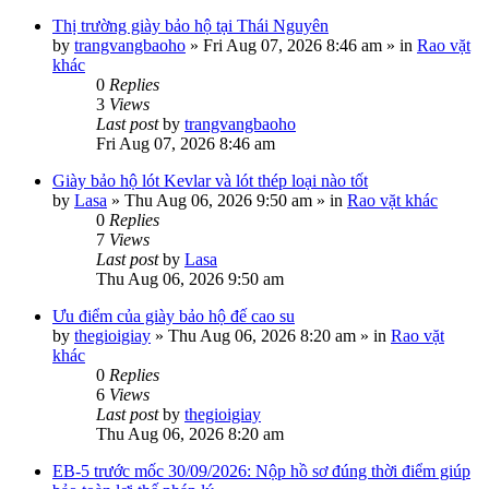
Thị trường giày bảo hộ tại Thái Nguyên
by
trangvangbaoho
»
Fri Aug 07, 2026 8:46 am
» in
Rao vặt
khác
0
Replies
3
Views
Last post
by
trangvangbaoho
Fri Aug 07, 2026 8:46 am
Giày bảo hộ lót Kevlar và lót thép loại nào tốt
by
Lasa
»
Thu Aug 06, 2026 9:50 am
» in
Rao vặt khác
0
Replies
7
Views
Last post
by
Lasa
Thu Aug 06, 2026 9:50 am
Ưu điểm của giày bảo hộ đế cao su
by
thegioigiay
»
Thu Aug 06, 2026 8:20 am
» in
Rao vặt
khác
0
Replies
6
Views
Last post
by
thegioigiay
Thu Aug 06, 2026 8:20 am
EB-5 trước mốc 30/09/2026: Nộp hồ sơ đúng thời điểm giúp