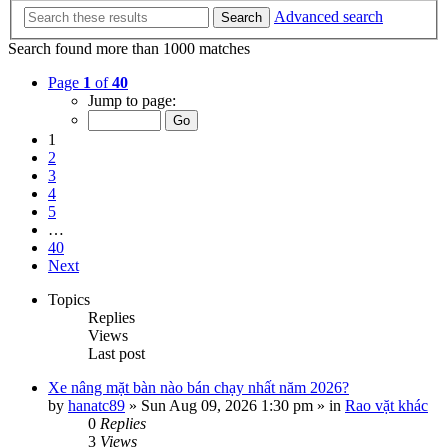
Advanced search
Search
Search found more than 1000 matches
Page
1
of
40
Jump to page:
1
2
3
4
5
…
40
Next
Topics
Replies
Views
Last post
Xe nâng mặt bàn nào bán chạy nhất năm 2026?
by
hanatc89
»
Sun Aug 09, 2026 1:30 pm
» in
Rao vặt khác
0
Replies
3
Views