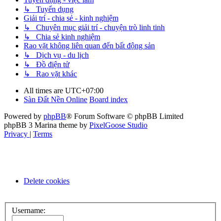
↳ Tuyển dụng
Giải trí - chia sẻ - kinh nghiệm
↳ Chuyên mục giải trí - chuyện trò linh tinh
↳ Chia sẻ kinh nghiệm
Rao vặt không liên quan đến bất động sản
↳ Dịch vụ - du lịch
↳ Đồ điện tử
↳ Rao vặt khác
All times are
UTC+07:00
Sàn Đất Nền Online
Board index
Powered by
phpBB
® Forum Software © phpBB Limited
phpBB 3 Marina theme by
PixelGoose Studio
Privacy
|
Terms
Delete cookies
Username: