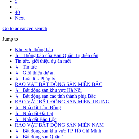
5
…
40
Next
Go to advanced search
Jump to
Khu vực thông báo
↳ Thông báo của Ban Quản Trị diễn đàn
Tin tức, giới thiệu dự án mới
↳ Tin tức
↳ Giới thiệu dự án
↳ Luật lệ - Pháp lý
RAO VẶT BẤT ĐỘNG SẢN MIỀN BẮC
↳ Bất động sản khu vực Hà Nội
↳ Bất động sản các tỉnh thành phía Bắc
RAO VẶT BẤT ĐỘNG SẢN MIỀN TRUNG
↳ Nhà đất Lâm Đồng
↳ Nhà đất Đà Lạt
↳ Nhà đất Bảo Lộc
RAO VẶT BẤT ĐỘNG SẢN MIỀN NAM
↳ Bất động sản khu vực TP. Hồ Chí Minh
↳ Bất động sản Quận 1