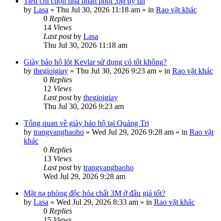
Tiêu chí chọn nhà phân phối 3M uy tín
by
Lasa
»
Thu Jul 30, 2026 11:18 am
» in
Rao vặt khác
0
Replies
14
Views
Last post
by
Lasa
Thu Jul 30, 2026 11:18 am
Giày bảo hộ lót Kevlar sử dụng có tốt không?
by
thegioigiay
»
Thu Jul 30, 2026 9:23 am
» in
Rao vặt khác
0
Replies
12
Views
Last post
by
thegioigiay
Thu Jul 30, 2026 9:23 am
Tổng quan về giày bảo hộ tại Quảng Trị
by
trangvangbaoho
»
Wed Jul 29, 2026 9:28 am
» in
Rao vặt
khác
0
Replies
13
Views
Last post
by
trangvangbaoho
Wed Jul 29, 2026 9:28 am
Mặt nạ phòng độc hóa chất 3M ở đâu giá tốt?
by
Lasa
»
Wed Jul 29, 2026 8:33 am
» in
Rao vặt khác
0
Replies
15
Views