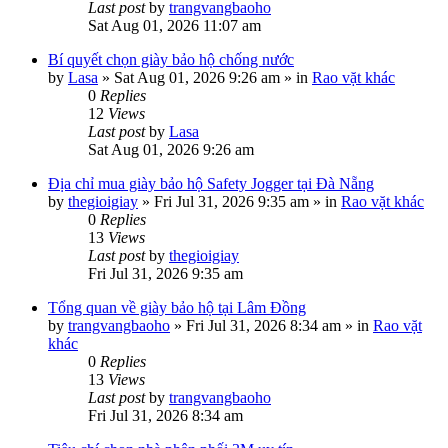
Last post
by
trangvangbaoho
Sat Aug 01, 2026 11:07 am
Bí quyết chọn giày bảo hộ chống nước
by
Lasa
»
Sat Aug 01, 2026 9:26 am
» in
Rao vặt khác
0
Replies
12
Views
Last post
by
Lasa
Sat Aug 01, 2026 9:26 am
Địa chỉ mua giày bảo hộ Safety Jogger tại Đà Nẵng
by
thegioigiay
»
Fri Jul 31, 2026 9:35 am
» in
Rao vặt khác
0
Replies
13
Views
Last post
by
thegioigiay
Fri Jul 31, 2026 9:35 am
Tổng quan về giày bảo hộ tại Lâm Đồng
by
trangvangbaoho
»
Fri Jul 31, 2026 8:34 am
» in
Rao vặt
khác
0
Replies
13
Views
Last post
by
trangvangbaoho
Fri Jul 31, 2026 8:34 am