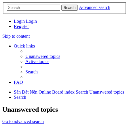
Advanced search
Search
Login
Login
Register
Skip to content
Quick links
Unanswered topics
Active topics
Search
FAQ
Sàn Đất Nền Online
Board index
Search
Unanswered topics
Search
Unanswered topics
Go to advanced search