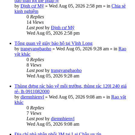
bảo toàn lợi thế pháp lý
by
Định cư Mỹ
»
Wed Aug 05, 2026 2:58 pm
» in
Chia sẻ
kinh nghiệm
0
Replies
14
Views
Last post
by
Định cư Mỹ
Wed Aug 05, 2026 2:58 pm
Tổng quan về giày bảo hộ tại Vĩnh Long
by
trangvangbaoho
»
Wed Aug 05, 2026 9:28 am
» in
Rao
vặt khác
0
Replies
8
Views
Last post
by
trangvangbaoho
Wed Aug 05, 2026 9:28 am
Thùng đựng rác bảo vệ môi trường, thùng rác 120l 240 giá
rẻ- lh 0911082000
by
diemnhienvl
»
Wed Aug 05, 2026 9:08 am
» in
Rao vặt
khác
0
Replies
7
Views
Last post
by
diemnhienvl
Wed Aug 05, 2026 9:08 am
Địa chỉ nhà phân phối 3M tại Lai Châu uy tín