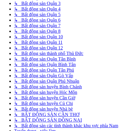
↳ Bất động sản Quận 3
↳ Bất động sản Quận 4
↳ Bất động sản Quận 5
↳ Bất động sản Quận 6
↳ Bất động sản Quận 7
↳ Bất động sản Quận 8
↳ Bất động sản Quận 10
↳ Bất động sản Quận 11
↳ Bất động sản Quận 12
↳ Bất động sản thành phố Thủ Đức
↳ Bất động sản Quận Tân Bình
↳ Bất động sản Quận Bình Tân
↳ Bất động sản Quận Tân Phú
↳ Bất động sản Quận Gò Vấp
↳ Bất động sản Quận Phú Nhuận
↳ Bất động sản huyện Bình Chánh
↳ Bất động sản huyện Hóc Môn
↳ Bất động sản huyện Cần Giờ
↳ Bất động sản huyện Củ Chi
↳ Bất động sản huyện Nhà bè
↳ BẤT ĐỘNG SẢN CẦN THƠ
↳ BẤT ĐỘNG SẢN ĐỒNG NAI
↳ Bất động sản các tỉnh thành khác khu vực phía Nam
Tuyển dụng - việc làm