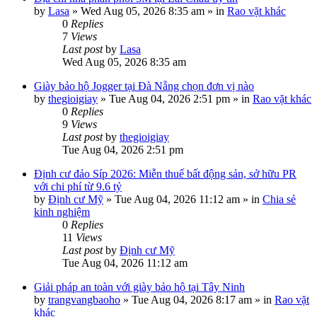
by
Lasa
»
Wed Aug 05, 2026 8:35 am
» in
Rao vặt khác
0
Replies
7
Views
Last post
by
Lasa
Wed Aug 05, 2026 8:35 am
Giày bảo hộ Jogger tại Đà Nẵng chọn đơn vị nào
by
thegioigiay
»
Tue Aug 04, 2026 2:51 pm
» in
Rao vặt khác
0
Replies
9
Views
Last post
by
thegioigiay
Tue Aug 04, 2026 2:51 pm
Định cư đảo Síp 2026: Miễn thuế bất động sản, sở hữu PR
với chi phí từ 9.6 tỷ
by
Định cư Mỹ
»
Tue Aug 04, 2026 11:12 am
» in
Chia sẻ
kinh nghiệm
0
Replies
11
Views
Last post
by
Định cư Mỹ
Tue Aug 04, 2026 11:12 am
Giải pháp an toàn với giày bảo hộ tại Tây Ninh
by
trangvangbaoho
»
Tue Aug 04, 2026 8:17 am
» in
Rao vặt
khác