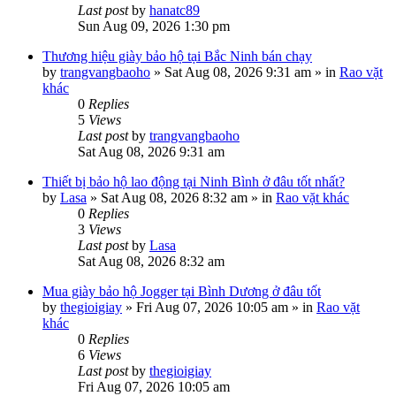
Last post
by
hanatc89
Sun Aug 09, 2026 1:30 pm
Thương hiệu giày bảo hộ tại Bắc Ninh bán chạy
by
trangvangbaoho
»
Sat Aug 08, 2026 9:31 am
» in
Rao vặt
khác
0
Replies
5
Views
Last post
by
trangvangbaoho
Sat Aug 08, 2026 9:31 am
Thiết bị bảo hộ lao động tại Ninh Bình ở đâu tốt nhất?
by
Lasa
»
Sat Aug 08, 2026 8:32 am
» in
Rao vặt khác
0
Replies
3
Views
Last post
by
Lasa
Sat Aug 08, 2026 8:32 am
Mua giày bảo hộ Jogger tại Bình Dương ở đâu tốt
by
thegioigiay
»
Fri Aug 07, 2026 10:05 am
» in
Rao vặt
khác
0
Replies
6
Views
Last post
by
thegioigiay
Fri Aug 07, 2026 10:05 am