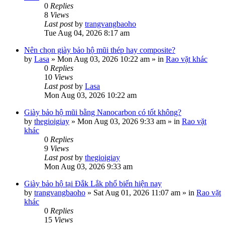
0
Replies
8
Views
Last post
by
trangvangbaoho
Tue Aug 04, 2026 8:17 am
Nên chọn giày bảo hộ mũi thép hay composite?
by
Lasa
»
Mon Aug 03, 2026 10:22 am
» in
Rao vặt khác
0
Replies
10
Views
Last post
by
Lasa
Mon Aug 03, 2026 10:22 am
Giày bảo hộ mũi bằng Nanocarbon có tốt không?
by
thegioigiay
»
Mon Aug 03, 2026 9:33 am
» in
Rao vặt
khác
0
Replies
9
Views
Last post
by
thegioigiay
Mon Aug 03, 2026 9:33 am
Giày bảo hộ tại Đắk Lắk phổ biến hiện nay
by
trangvangbaoho
»
Sat Aug 01, 2026 11:07 am
» in
Rao vặt
khác
0
Replies
15
Views