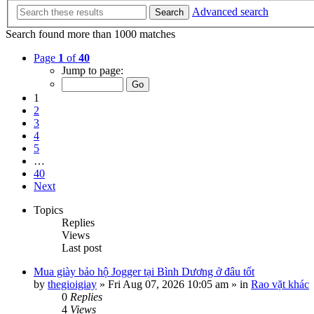
Advanced search
Search
Search found more than 1000 matches
Page
1
of
40
Jump to page:
1
2
3
4
5
…
40
Next
Topics
Replies
Views
Last post
Mua giày bảo hộ Jogger tại Bình Dương ở đâu tốt
by
thegioigiay
»
Fri Aug 07, 2026 10:05 am
» in
Rao vặt khác
0
Replies
4
Views