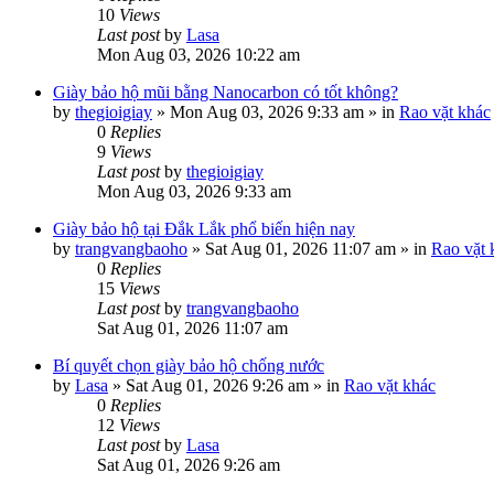
10
Views
Last post
by
Lasa
Mon Aug 03, 2026 10:22 am
Giày bảo hộ mũi bằng Nanocarbon có tốt không?
by
thegioigiay
»
Mon Aug 03, 2026 9:33 am
» in
Rao vặt khác
0
Replies
9
Views
Last post
by
thegioigiay
Mon Aug 03, 2026 9:33 am
Giày bảo hộ tại Đắk Lắk phổ biến hiện nay
by
trangvangbaoho
»
Sat Aug 01, 2026 11:07 am
» in
Rao vặt 
0
Replies
15
Views
Last post
by
trangvangbaoho
Sat Aug 01, 2026 11:07 am
Bí quyết chọn giày bảo hộ chống nước
by
Lasa
»
Sat Aug 01, 2026 9:26 am
» in
Rao vặt khác
0
Replies
12
Views
Last post
by
Lasa
Sat Aug 01, 2026 9:26 am