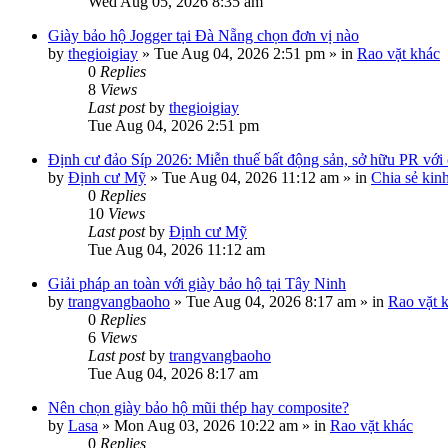
Wed Aug 05, 2026 8:35 am
Giày bảo hộ Jogger tại Đà Nẵng chọn đơn vị nào
by
thegioigiay
»
Tue Aug 04, 2026 2:51 pm
» in
Rao vặt khác
0
Replies
8
Views
Last post
by
thegioigiay
Tue Aug 04, 2026 2:51 pm
Định cư đảo Síp 2026: Miễn thuế bất động sản, sở hữu PR với c
by
Định cư Mỹ
»
Tue Aug 04, 2026 11:12 am
» in
Chia sẻ kin
0
Replies
10
Views
Last post
by
Định cư Mỹ
Tue Aug 04, 2026 11:12 am
Giải pháp an toàn với giày bảo hộ tại Tây Ninh
by
trangvangbaoho
»
Tue Aug 04, 2026 8:17 am
» in
Rao vặt 
0
Replies
6
Views
Last post
by
trangvangbaoho
Tue Aug 04, 2026 8:17 am
Nên chọn giày bảo hộ mũi thép hay composite?
by
Lasa
»
Mon Aug 03, 2026 10:22 am
» in
Rao vặt khác
0
Replies