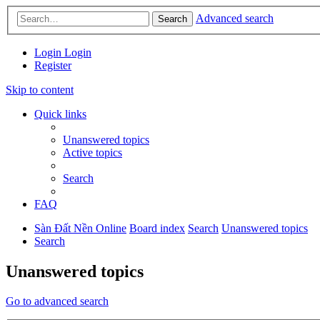
Advanced search
Search
Login
Login
Register
Skip to content
Quick links
Unanswered topics
Active topics
Search
FAQ
Sàn Đất Nền Online
Board index
Search
Unanswered topics
Search
Unanswered topics
Go to advanced search