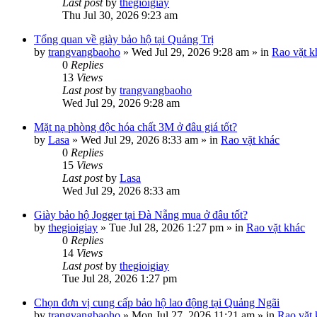
Last post
by
thegioigiay
Thu Jul 30, 2026 9:23 am
Tổng quan về giày bảo hộ tại Quảng Trị
by
trangvangbaoho
»
Wed Jul 29, 2026 9:28 am
» in
Rao vặt k
0
Replies
13
Views
Last post
by
trangvangbaoho
Wed Jul 29, 2026 9:28 am
Mặt nạ phòng độc hóa chất 3M ở đâu giá tốt?
by
Lasa
»
Wed Jul 29, 2026 8:33 am
» in
Rao vặt khác
0
Replies
15
Views
Last post
by
Lasa
Wed Jul 29, 2026 8:33 am
Giày bảo hộ Jogger tại Đà Nẵng mua ở đâu tốt?
by
thegioigiay
»
Tue Jul 28, 2026 1:27 pm
» in
Rao vặt khác
0
Replies
14
Views
Last post
by
thegioigiay
Tue Jul 28, 2026 1:27 pm
Chọn đơn vị cung cấp bảo hộ lao động tại Quảng Ngãi
by
trangvangbaoho
»
Mon Jul 27, 2026 11:21 am
» in
Rao vặt 