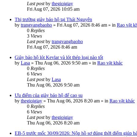
Last post
by
thegioigiay
Fri Aug 07, 2026 10:05 am
Thị trường giày bảo hộ tại Thái Nguyên
by
trangvangbaoho
»
Fri Aug 07, 2026 8:46 am
» in
Rao vặt k
0
Replies
3
Views
Last post
by
trangvangbaoho
Fri Aug 07, 2026 8:46 am
Giày bảo hộ lót Kevlar và lót thép loại nào tốt
by
Lasa
»
Thu Aug 06, 2026 9:50 am
» in
Rao vặt khác
0
Replies
6
Views
Last post
by
Lasa
Thu Aug 06, 2026 9:50 am
Ưu điểm của giày bảo hộ đế cao su
by
thegioigiay
»
Thu Aug 06, 2026 8:20 am
» in
Rao vặt khác
0
Replies
6
Views
Last post
by
thegioigiay
Thu Aug 06, 2026 8:20 am
EB-5 trước mốc 30/09/2026: Nộp hồ sơ đúng thời điểm giúp bảo