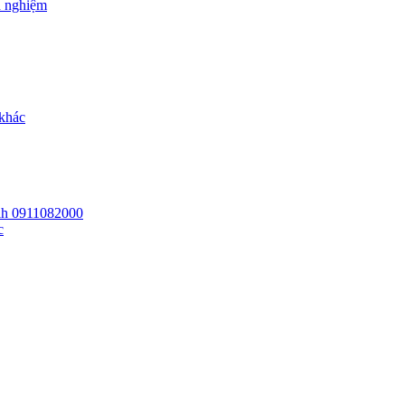
h nghiệm
 khác
 lh 0911082000
c