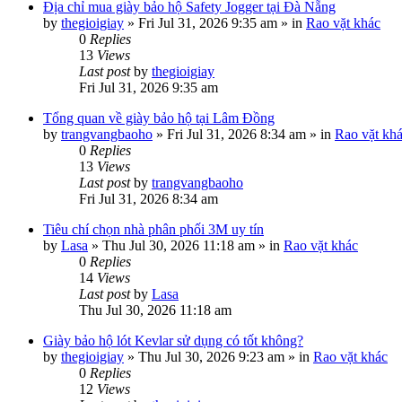
Địa chỉ mua giày bảo hộ Safety Jogger tại Đà Nẵng
by
thegioigiay
»
Fri Jul 31, 2026 9:35 am
» in
Rao vặt khác
0
Replies
13
Views
Last post
by
thegioigiay
Fri Jul 31, 2026 9:35 am
Tổng quan về giày bảo hộ tại Lâm Đồng
by
trangvangbaoho
»
Fri Jul 31, 2026 8:34 am
» in
Rao vặt kh
0
Replies
13
Views
Last post
by
trangvangbaoho
Fri Jul 31, 2026 8:34 am
Tiêu chí chọn nhà phân phối 3M uy tín
by
Lasa
»
Thu Jul 30, 2026 11:18 am
» in
Rao vặt khác
0
Replies
14
Views
Last post
by
Lasa
Thu Jul 30, 2026 11:18 am
Giày bảo hộ lót Kevlar sử dụng có tốt không?
by
thegioigiay
»
Thu Jul 30, 2026 9:23 am
» in
Rao vặt khác
0
Replies
12
Views