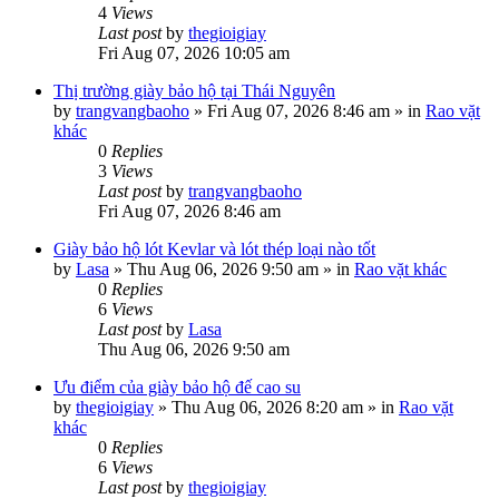
4
Views
Last post
by
thegioigiay
Fri Aug 07, 2026 10:05 am
Thị trường giày bảo hộ tại Thái Nguyên
by
trangvangbaoho
»
Fri Aug 07, 2026 8:46 am
» in
Rao vặt
khác
0
Replies
3
Views
Last post
by
trangvangbaoho
Fri Aug 07, 2026 8:46 am
Giày bảo hộ lót Kevlar và lót thép loại nào tốt
by
Lasa
»
Thu Aug 06, 2026 9:50 am
» in
Rao vặt khác
0
Replies
6
Views
Last post
by
Lasa
Thu Aug 06, 2026 9:50 am
Ưu điểm của giày bảo hộ đế cao su
by
thegioigiay
»
Thu Aug 06, 2026 8:20 am
» in
Rao vặt
khác
0
Replies
6
Views
Last post
by
thegioigiay