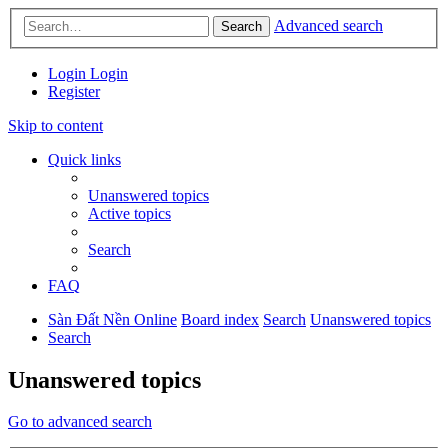
Advanced search
Search
Login
Login
Register
Skip to content
Quick links
Unanswered topics
Active topics
Search
FAQ
Sàn Đất Nền Online
Board index
Search
Unanswered topics
Search
Unanswered topics
Go to advanced search