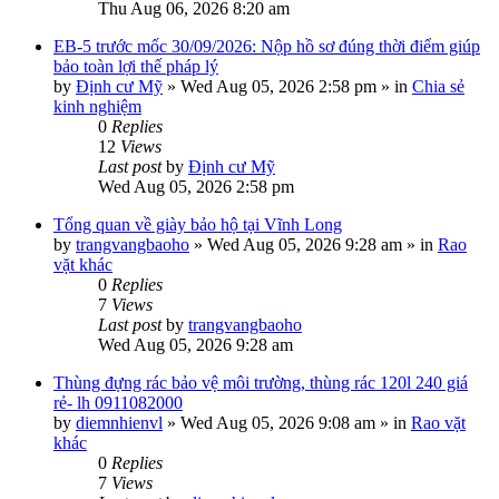
Thu Aug 06, 2026 8:20 am
EB-5 trước mốc 30/09/2026: Nộp hồ sơ đúng thời điểm giúp
bảo toàn lợi thế pháp lý
by
Định cư Mỹ
»
Wed Aug 05, 2026 2:58 pm
» in
Chia sẻ
kinh nghiệm
0
Replies
12
Views
Last post
by
Định cư Mỹ
Wed Aug 05, 2026 2:58 pm
Tổng quan về giày bảo hộ tại Vĩnh Long
by
trangvangbaoho
»
Wed Aug 05, 2026 9:28 am
» in
Rao
vặt khác
0
Replies
7
Views
Last post
by
trangvangbaoho
Wed Aug 05, 2026 9:28 am
Thùng đựng rác bảo vệ môi trường, thùng rác 120l 240 giá
rẻ- lh 0911082000
by
diemnhienvl
»
Wed Aug 05, 2026 9:08 am
» in
Rao vặt
khác
0
Replies
7
Views