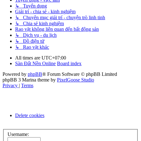
↳ Tuyển dụng
Giải trí - chia sẻ - kinh nghiệm
↳ Chuyên mục giải trí - chuyện trò linh tinh
↳ Chia sẻ kinh nghiệm
Rao vặt không liên quan đến bất động sản
↳ Dịch vụ - du lịch
↳ Đồ điện tử
↳ Rao vặt khác
All times are
UTC+07:00
Sàn Đất Nền Online
Board index
Powered by
phpBB
® Forum Software © phpBB Limited
phpBB 3 Marina theme by
PixelGoose Studio
Privacy
|
Terms
Delete cookies
Username: