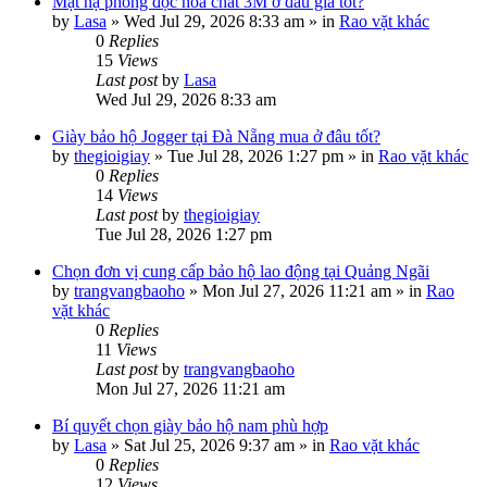
Mặt nạ phòng độc hóa chất 3M ở đâu giá tốt?
by
Lasa
»
Wed Jul 29, 2026 8:33 am
» in
Rao vặt khác
0
Replies
15
Views
Last post
by
Lasa
Wed Jul 29, 2026 8:33 am
Giày bảo hộ Jogger tại Đà Nẵng mua ở đâu tốt?
by
thegioigiay
»
Tue Jul 28, 2026 1:27 pm
» in
Rao vặt khác
0
Replies
14
Views
Last post
by
thegioigiay
Tue Jul 28, 2026 1:27 pm
Chọn đơn vị cung cấp bảo hộ lao động tại Quảng Ngãi
by
trangvangbaoho
»
Mon Jul 27, 2026 11:21 am
» in
Rao
vặt khác
0
Replies
11
Views
Last post
by
trangvangbaoho
Mon Jul 27, 2026 11:21 am
Bí quyết chọn giày bảo hộ nam phù hợp
by
Lasa
»
Sat Jul 25, 2026 9:37 am
» in
Rao vặt khác
0
Replies
12
Views