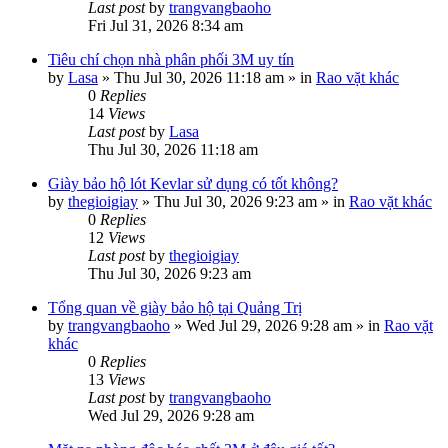
Last post
by
trangvangbaoho
Fri Jul 31, 2026 8:34 am
Tiêu chí chọn nhà phân phối 3M uy tín
by
Lasa
»
Thu Jul 30, 2026 11:18 am
» in
Rao vặt khác
0
Replies
14
Views
Last post
by
Lasa
Thu Jul 30, 2026 11:18 am
Giày bảo hộ lót Kevlar sử dụng có tốt không?
by
thegioigiay
»
Thu Jul 30, 2026 9:23 am
» in
Rao vặt khác
0
Replies
12
Views
Last post
by
thegioigiay
Thu Jul 30, 2026 9:23 am
Tổng quan về giày bảo hộ tại Quảng Trị
by
trangvangbaoho
»
Wed Jul 29, 2026 9:28 am
» in
Rao vặt
khác
0
Replies
13
Views
Last post
by
trangvangbaoho
Wed Jul 29, 2026 9:28 am