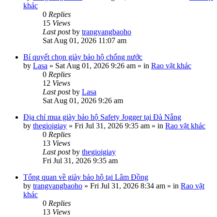
khác
0
Replies
15
Views
Last post
by
trangvangbaoho
Sat Aug 01, 2026 11:07 am
Bí quyết chọn giày bảo hộ chống nước
by
Lasa
»
Sat Aug 01, 2026 9:26 am
» in
Rao vặt khác
0
Replies
12
Views
Last post
by
Lasa
Sat Aug 01, 2026 9:26 am
Địa chỉ mua giày bảo hộ Safety Jogger tại Đà Nẵng
by
thegioigiay
»
Fri Jul 31, 2026 9:35 am
» in
Rao vặt khác
0
Replies
13
Views
Last post
by
thegioigiay
Fri Jul 31, 2026 9:35 am
Tổng quan về giày bảo hộ tại Lâm Đồng
by
trangvangbaoho
»
Fri Jul 31, 2026 8:34 am
» in
Rao vặt
khác
0
Replies
13
Views