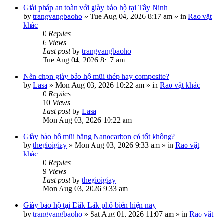
Giải pháp an toàn với giày bảo hộ tại Tây Ninh
by
trangvangbaoho
»
Tue Aug 04, 2026 8:17 am
» in
Rao vặt
khác
0
Replies
6
Views
Last post
by
trangvangbaoho
Tue Aug 04, 2026 8:17 am
Nên chọn giày bảo hộ mũi thép hay composite?
by
Lasa
»
Mon Aug 03, 2026 10:22 am
» in
Rao vặt khác
0
Replies
10
Views
Last post
by
Lasa
Mon Aug 03, 2026 10:22 am
Giày bảo hộ mũi bằng Nanocarbon có tốt không?
by
thegioigiay
»
Mon Aug 03, 2026 9:33 am
» in
Rao vặt
khác
0
Replies
9
Views
Last post
by
thegioigiay
Mon Aug 03, 2026 9:33 am
Giày bảo hộ tại Đắk Lắk phổ biến hiện nay
by
trangvangbaoho
»
Sat Aug 01, 2026 11:07 am
» in
Rao vặt