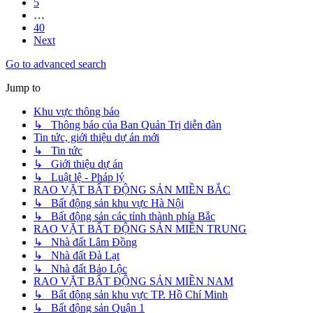
5
…
40
Next
Go to advanced search
Jump to
Khu vực thông báo
↳ Thông báo của Ban Quản Trị diễn đàn
Tin tức, giới thiệu dự án mới
↳ Tin tức
↳ Giới thiệu dự án
↳ Luật lệ - Pháp lý
RAO VẶT BẤT ĐỘNG SẢN MIỀN BẮC
↳ Bất động sản khu vực Hà Nội
↳ Bất động sản các tỉnh thành phía Bắc
RAO VẶT BẤT ĐỘNG SẢN MIỀN TRUNG
↳ Nhà đất Lâm Đồng
↳ Nhà đất Đà Lạt
↳ Nhà đất Bảo Lộc
RAO VẶT BẤT ĐỘNG SẢN MIỀN NAM
↳ Bất động sản khu vực TP. Hồ Chí Minh
↳ Bất động sản Quận 1