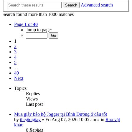
Advanced search
Search
Search found more than 1000 matches
Page
1
of
40
Jump to page:
1
2
3
4
5
…
40
Next
Topics
Replies
Views
Last post
Mua giày bảo hộ Jogger tại Bình Dương ở đâu tốt
by
thegioigiay
»
Fri Aug 07, 2026 10:05 am
» in
Rao vặt
khác
0
Replies