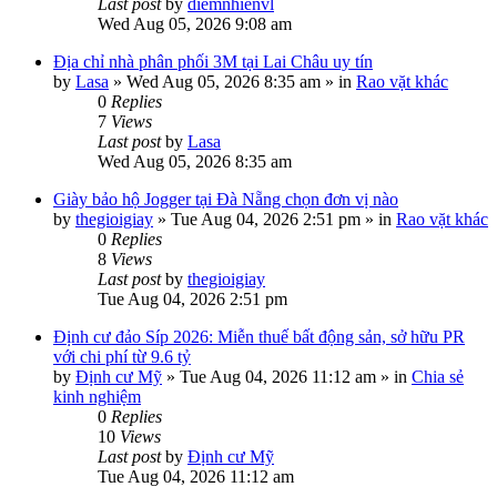
Last post
by
diemnhienvl
Wed Aug 05, 2026 9:08 am
Địa chỉ nhà phân phối 3M tại Lai Châu uy tín
by
Lasa
»
Wed Aug 05, 2026 8:35 am
» in
Rao vặt khác
0
Replies
7
Views
Last post
by
Lasa
Wed Aug 05, 2026 8:35 am
Giày bảo hộ Jogger tại Đà Nẵng chọn đơn vị nào
by
thegioigiay
»
Tue Aug 04, 2026 2:51 pm
» in
Rao vặt khác
0
Replies
8
Views
Last post
by
thegioigiay
Tue Aug 04, 2026 2:51 pm
Định cư đảo Síp 2026: Miễn thuế bất động sản, sở hữu PR
với chi phí từ 9.6 tỷ
by
Định cư Mỹ
»
Tue Aug 04, 2026 11:12 am
» in
Chia sẻ
kinh nghiệm
0
Replies
10
Views
Last post
by
Định cư Mỹ
Tue Aug 04, 2026 11:12 am