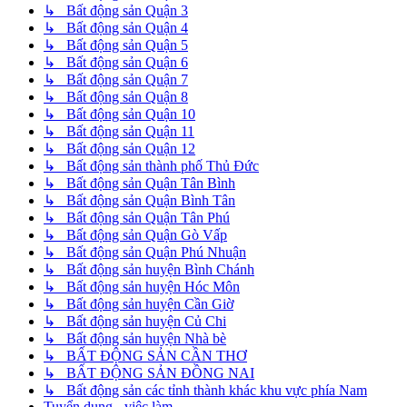
↳ Bất động sản Quận 3
↳ Bất động sản Quận 4
↳ Bất động sản Quận 5
↳ Bất động sản Quận 6
↳ Bất động sản Quận 7
↳ Bất động sản Quận 8
↳ Bất động sản Quận 10
↳ Bất động sản Quận 11
↳ Bất động sản Quận 12
↳ Bất động sản thành phố Thủ Đức
↳ Bất động sản Quận Tân Bình
↳ Bất động sản Quận Bình Tân
↳ Bất động sản Quận Tân Phú
↳ Bất động sản Quận Gò Vấp
↳ Bất động sản Quận Phú Nhuận
↳ Bất động sản huyện Bình Chánh
↳ Bất động sản huyện Hóc Môn
↳ Bất động sản huyện Cần Giờ
↳ Bất động sản huyện Củ Chi
↳ Bất động sản huyện Nhà bè
↳ BẤT ĐỘNG SẢN CẦN THƠ
↳ BẤT ĐỘNG SẢN ĐỒNG NAI
↳ Bất động sản các tỉnh thành khác khu vực phía Nam
Tuyển dụng - việc làm