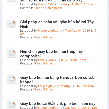
sản, sở hữu PR với chi phí từ 9.6 tỷ
Last post by
Định cư Mỹ
«
Tue Aug 04, 2026 11:12 am
Posted in
Chia sẻ kinh nghiệm
Giải pháp an toàn với giày bảo hộ tại Tây
Ninh
Last post by
trangvangbaoho
«
Tue Aug 04, 2026 8:17
am
Posted in
Rao vặt khác
Nên chọn giày bảo hộ mũi thép hay
composite?
Last post by
Lasa
«
Mon Aug 03, 2026 10:22 am
Posted in
Rao vặt khác
Giày bảo hộ mũi bằng Nanocarbon có tốt
không?
Last post by
thegioigiay
«
Mon Aug 03, 2026 9:33 am
Posted in
Rao vặt khác
Giày bảo hộ tại Đắk Lắk phổ biến hiện nay
Last post by
trangvangbaoho
«
Sat Aug 01, 2026 11:07