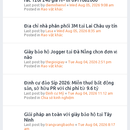
rác 120l 240 giá rẻ- lh 0911082000
Last post by
diemnhienvl
«
Wed Aug 05, 2026 9:08 am
Posted in
Rao vặt khác
Địa chỉ nhà phân phối 3M tại Lai Châu uy tín
Last post by
Lasa
«
Wed Aug 05, 2026 8:35 am
Posted in
Rao vặt khác
Giày bảo hộ Jogger tại Đà Nẵng chọn đơn vị
nào
Last post by
thegioigiay
«
Tue Aug 04, 2026 2:51 pm
Posted in
Rao vặt khác
Định cư đảo Síp 2026: Miễn thuế bất động
sản, sở hữu PR với chi phí từ 9.6 tỷ
Last post by
Định cư Mỹ
«
Tue Aug 04, 2026 11:12 am
Posted in
Chia sẻ kinh nghiệm
Giải pháp an toàn với giày bảo hộ tại Tây
Ninh
Last post by
trangvangbaoho
«
Tue Aug 04, 2026 8:17
am