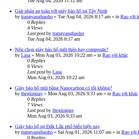
Tue Aug 04, 2026 11:12 am
Giải pháp an toàn với giày bảo hộ tại Tây Ninh
by
trangvangbaoho
»
Tue Aug 04, 2026 8:17 am
» in
Rao vặt 
0
Replies
4
Views
Last post
by
trangvangbaoho
Tue Aug 04, 2026 8:17 am
Nên chọn giày bảo hộ mũi thép hay composite?
by
Lasa
»
Mon Aug 03, 2026 10:22 am
» in
Rao vặt khác
0
Replies
8
Views
Last post
by
Lasa
Mon Aug 03, 2026 10:22 am
Giày bảo hộ mũi bằng Nanocarbon có tốt không?
by
thegioigiay
»
Mon Aug 03, 2026 9:33 am
» in
Rao vặt khác
0
Replies
7
Views
Last post
by
thegioigiay
Mon Aug 03, 2026 9:33 am
Giày bảo hộ tại Đắk Lắk phổ biến hiện nay
by
trangvangbaoho
»
Sat Aug 01, 2026 11:07 am
» in
Rao vặt 
0
Replies