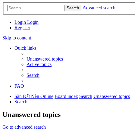
Advanced search
Search
Login
Login
Register
Skip to content
Quick links
Unanswered topics
Active topics
Search
FAQ
Sàn Đất Nền Online
Board index
Search
Unanswered topics
Search
Unanswered topics
Go to advanced search