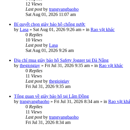
12
Views
Last post
by
trangvangbaoho
Sat Aug 01, 2026 11:07 am
Bí quyết chọn giày bảo hộ chống nước
by
Lasa
»
Sat Aug 01, 2026 9:26 am
» in
Rao vặt khác
0
Replies
10
Views
Last post
by
Lasa
Sat Aug 01, 2026 9:26 am
Địa chỉ mua giày bảo hộ Safety Jogger tại Đà Nẵng
by
thegioigiay
»
Fri Jul 31, 2026 9:35 am
» in
Rao vặt khác
0
Replies
11
Views
Last post
by
thegioigiay
Fri Jul 31, 2026 9:35 am
Tổng quan về giày bảo hộ tại Lâm Đồng
by
trangvangbaoho
»
Fri Jul 31, 2026 8:34 am
» in
Rao vặt kh
0
Replies
11
Views
Last post
by
trangvangbaoho
Fri Jul 31, 2026 8:34 am