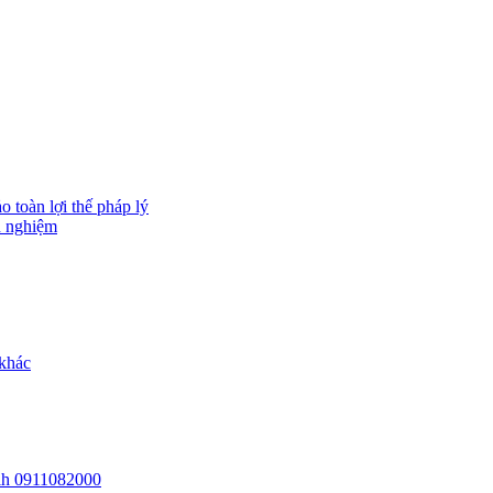
 toàn lợi thế pháp lý
h nghiệm
 khác
 lh 0911082000