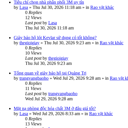
Tiêu chí chọn nhà phân phối 3M uy tín
by
Lasa
»
Thu Jul 30, 2026 11:18 am
» in
Rao vặt khác
0
Replies
12
Views
Last post
by
Lasa
Thu Jul 30, 2026 11:18 am
Giày bảo hộ lót Kevlar sử dụng có tốt không?
by
thegioigiay
»
Thu Jul 30, 2026 9:23 am
» in
Rao vặt khác
0
Replies
10
Views
Last post
by
thegioigiay
Thu Jul 30, 2026 9:23 am
Tổng quan về giày bảo hộ tại Quảng Trị
by
trangvangbaoho
»
Wed Jul 29, 2026 9:28 am
» in
Rao vặt k
0
Replies
11
Views
Last post
by
trangvangbaoho
Wed Jul 29, 2026 9:28 am
Mặt nạ phòng độc hóa chất 3M ở đâu giá tốt?
by
Lasa
»
Wed Jul 29, 2026 8:33 am
» in
Rao vặt khác
0
Replies
13
Views