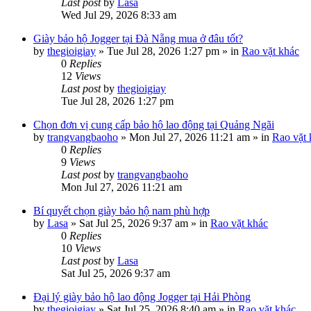
Last post
by
Lasa
Wed Jul 29, 2026 8:33 am
Giày bảo hộ Jogger tại Đà Nẵng mua ở đâu tốt?
by
thegioigiay
»
Tue Jul 28, 2026 1:27 pm
» in
Rao vặt khác
0
Replies
12
Views
Last post
by
thegioigiay
Tue Jul 28, 2026 1:27 pm
Chọn đơn vị cung cấp bảo hộ lao động tại Quảng Ngãi
by
trangvangbaoho
»
Mon Jul 27, 2026 11:21 am
» in
Rao vặt 
0
Replies
9
Views
Last post
by
trangvangbaoho
Mon Jul 27, 2026 11:21 am
Bí quyết chọn giày bảo hộ nam phù hợp
by
Lasa
»
Sat Jul 25, 2026 9:37 am
» in
Rao vặt khác
0
Replies
10
Views
Last post
by
Lasa
Sat Jul 25, 2026 9:37 am
Đại lý giày bảo hộ lao động Jogger tại Hải Phòng
by
thegioigiay
»
Sat Jul 25, 2026 8:40 am
» in
Rao vặt khác