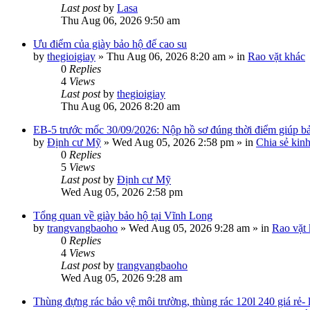
Last post
by
Lasa
Thu Aug 06, 2026 9:50 am
Ưu điểm của giày bảo hộ đế cao su
by
thegioigiay
»
Thu Aug 06, 2026 8:20 am
» in
Rao vặt khác
0
Replies
4
Views
Last post
by
thegioigiay
Thu Aug 06, 2026 8:20 am
EB-5 trước mốc 30/09/2026: Nộp hồ sơ đúng thời điểm giúp bảo
by
Định cư Mỹ
»
Wed Aug 05, 2026 2:58 pm
» in
Chia sẻ kin
0
Replies
5
Views
Last post
by
Định cư Mỹ
Wed Aug 05, 2026 2:58 pm
Tổng quan về giày bảo hộ tại Vĩnh Long
by
trangvangbaoho
»
Wed Aug 05, 2026 9:28 am
» in
Rao vặt
0
Replies
4
Views
Last post
by
trangvangbaoho
Wed Aug 05, 2026 9:28 am
Thùng đựng rác bảo vệ môi trường, thùng rác 120l 240 giá rẻ-