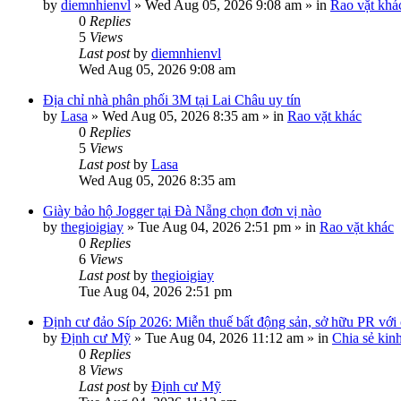
by
diemnhienvl
»
Wed Aug 05, 2026 9:08 am
» in
Rao vặt khá
0
Replies
5
Views
Last post
by
diemnhienvl
Wed Aug 05, 2026 9:08 am
Địa chỉ nhà phân phối 3M tại Lai Châu uy tín
by
Lasa
»
Wed Aug 05, 2026 8:35 am
» in
Rao vặt khác
0
Replies
5
Views
Last post
by
Lasa
Wed Aug 05, 2026 8:35 am
Giày bảo hộ Jogger tại Đà Nẵng chọn đơn vị nào
by
thegioigiay
»
Tue Aug 04, 2026 2:51 pm
» in
Rao vặt khác
0
Replies
6
Views
Last post
by
thegioigiay
Tue Aug 04, 2026 2:51 pm
Định cư đảo Síp 2026: Miễn thuế bất động sản, sở hữu PR với c
by
Định cư Mỹ
»
Tue Aug 04, 2026 11:12 am
» in
Chia sẻ kin
0
Replies
8
Views
Last post
by
Định cư Mỹ