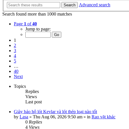
Advanced search
Search
Search found more than 1000 matches
Page
1
of
40
Jump to page:
1
2
3
4
5
…
40
Next
Topics
Replies
Views
Last post
Giày bảo hộ lót Kevlar và lót thép loại nào tốt
by
Lasa
»
Thu Aug 06, 2026 9:50 am
» in
Rao vặt khác
0
Replies
4
Views